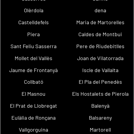
Olèrdola
dena
Castelldefels
Maria de Martorelles
Piera
Caldes de Montbui
Sant Feliu Sasserra
Pere de Riudebitlles
Mollet del Vallès
Joan de Vilatorrada
Jaume de Frontanyà
Iscle de Vallalta
Collbató
El Pla del Penedès
El Masnou
Els Hostalets de Pierola
El Prat de Llobregat
Balenyà
Eulàlia de Ronçana
Balsareny
Vallgorguina
Martorell