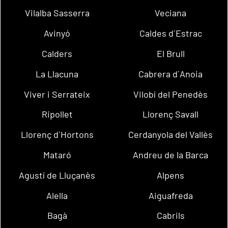
Vilalba Sasserra
Veciana
Avinyó
Caldes d´Estrac
Calders
El Brull
La Llacuna
Cabrera d´Anoia
Viver i Serrateix
Vilobí del Penedès
Ripollet
Llorenç Savall
Llorenç d´Hortons
Cerdanyola del Vallès
Mataró
Andreu de la Barca
Agustí de Lluçanès
Alpens
Alella
Aiguafreda
Bagà
Cabrils