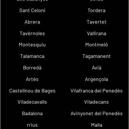
Sant Celoni
Tordera
Abrera
Tavertet
Tavèrnoles
Vallirana
Montesquiu
Montmeló
Talamanca
Tagamanent
Borredà
Avià
Artés
Argençola
Castellnou de Bages
Vilafranca del Penedès
Viladecavalls
Viladecans
Badalona
Avinyonet del Penedès
rrius
Malla