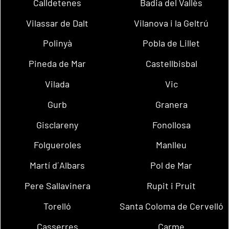
Calldetenes
Badia del Vallès
Vilassar de Dalt
Vilanova i la Geltrú
Polinyà
Pobla de Lillet
Pineda de Mar
Castellbisbal
Vilada
Vic
Gurb
Granera
Gisclareny
Fonollosa
Folgueroles
Manlleu
Martí d´Albars
Pol de Mar
Pere Sallavinera
Rupit i Pruit
Torelló
Santa Coloma de Cervelló
Casserres
Carme