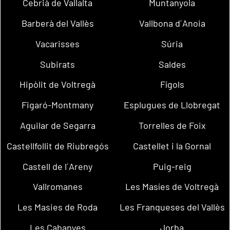
Cebrià de Vallalta
Muntanyola
Barberà del Vallès
Vallbona d´Anoia
Vacarisses
Súria
Subirats
Saldes
Hipòlit de Voltregà
Fígols
Figaró-Montmany
Esplugues de Llobregat
Aguilar de Segarra
Torrelles de Foix
Castellfollit de Riubregós
Castellet i la Gornal
Castell de l´Areny
Puig-reig
Vallromanes
Les Masíes de Voltregà
Les Masies de Roda
Les Franqueses del Vallès
Les Cabanyes
Jorba