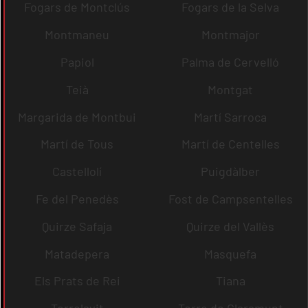
Fogars de Montclús
Fogars de la Selva
Montmaneu
Montmajor
Papiol
Palma de Cervelló
Teià
Montgat
Margarida de Montbui
Martí Sarroca
Martí de Tous
Martí de Centelles
Castellolí
Puigdàlber
Fe del Penedès
Fost de Campsentelles
Quirze Safaja
Quirze del Vallès
Matadepera
Masquefa
Els Prats de Rei
Tiana