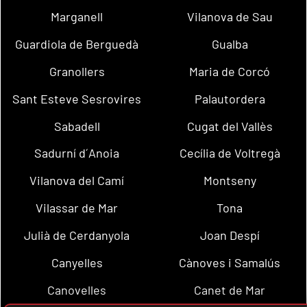
Marganell
Vilanova de Sau
Guardiola de Berguedà
Gualba
Granollers
Maria de Corcó
Sant Esteve Sesrovires
Palautordera
Sabadell
Cugat del Vallès
Sadurní d´Anoia
Cecília de Voltregà
Vilanova del Camí
Montseny
Vilassar de Mar
Tona
Julià de Cerdanyola
Joan Despí
Canyelles
Cànoves i Samalús
Canovelles
Canet de Mar