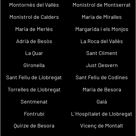
Montornès del Vallès
Monistrol de Montserrat
Monistrol de Calders
Maria de Miralles
Maria de Merlès
Margarida i els Monjos
Adrià de Besòs
La Roca del Vallès
La Quar
Sant Climent
Gironella
Just Desvern
Sant Feliu de Llobregat
Sant Feliu de Codines
Torrelles de Llobregat
Maria de Besora
Sentmenat
Gaià
Fontrubí
L´Hospitalet de Llobregat
Quirze de Besora
Vicenç de Montalt