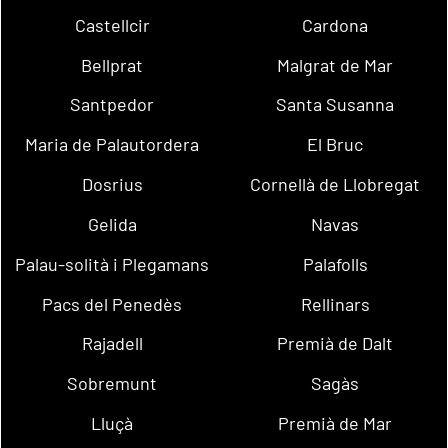
Castellcir
Cardona
Bellprat
Malgrat de Mar
Santpedor
Santa Susanna
Maria de Palautordera
El Bruc
Dosrius
Cornellà de Llobregat
Gelida
Navas
Palau-solità i Plegamans
Palafolls
Pacs del Penedès
Rellinars
Rajadell
Premià de Dalt
Sobremunt
Sagàs
Lluçà
Premià de Mar