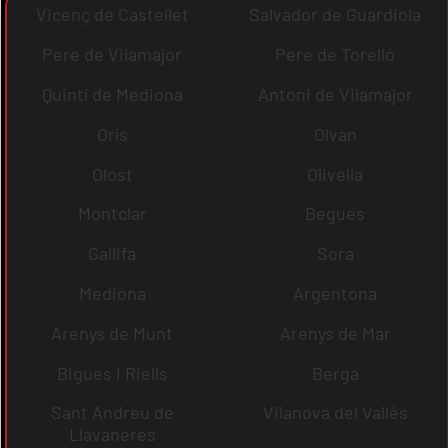
Vicenç de Castellet
Salvador de Guardiola
Pere de Vilamajor
Pere de Torelló
Quintí de Mediona
Antoni de Vilamajor
Orís
Olvan
Olost
Olivella
Montclar
Begues
Gallifa
Sora
Mediona
Argentona
Arenys de Munt
Arenys de Mar
Bigues i Riells
Berga
Sant Andreu de
Vilanova del Vallès
Llavaneres