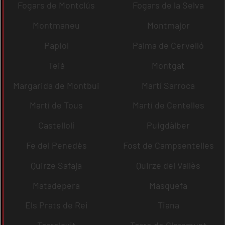
Fogars de Montclús
Fogars de la Selva
Montmaneu
Montmajor
Papiol
Palma de Cervelló
Teià
Montgat
Margarida de Montbui
Martí Sarroca
Martí de Tous
Martí de Centelles
Castellolí
Puigdàlber
Fe del Penedès
Fost de Campsentelles
Quirze Safaja
Quirze del Vallès
Matadepera
Masquefa
Els Prats de Rei
Tiana