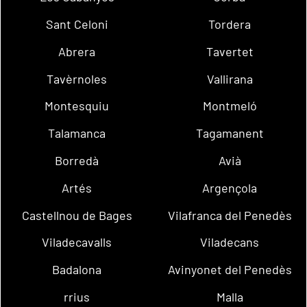
Sant Celoni
Tordera
Abrera
Tavertet
Tavèrnoles
Vallirana
Montesquiu
Montmeló
Talamanca
Tagamanent
Borredà
Avià
Artés
Argençola
Castellnou de Bages
Vilafranca del Penedès
Viladecavalls
Viladecans
Badalona
Avinyonet del Penedès
rrius
Malla