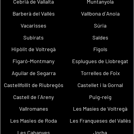
Cebrià de Vallalta
Muntanyola
Barberà del Vallès
Vallbona d´Anoia
Vacarisses
Súria
Subirats
Saldes
Hipòlit de Voltregà
Fígols
Figaró-Montmany
Esplugues de Llobregat
Aguilar de Segarra
Torrelles de Foix
Castellfollit de Riubregós
Castellet i la Gornal
Castell de l´Areny
Puig-reig
Vallromanes
Les Masíes de Voltregà
Les Masies de Roda
Les Franqueses del Vallès
Les Cabanyes
Jorba