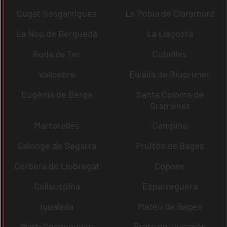
Cugat Sesgarrigues
La Pobla de Claramunt
La Nou de Berguedà
La Llagosta
Roda de Ter
Cubelles
Vallcebre
Eulàlia de Riuprimer
Eugènia de Berga
Santa Coloma de
Gramenet
Martorelles
Campins
Calonge de Segarra
Fruitós de Bages
Corbera de Llobregat
Copons
Collsuspina
Esparreguera
Igualada
Mateu de Bages
Martí Sesgueioles
Prats de Lluçanès