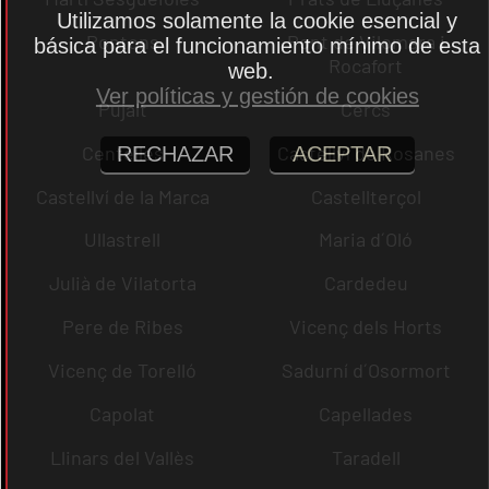
Utilizamos solamente la cookie esencial y
Pontons
Pont de Vilomara i
básica para el funcionamiento mínimo de esta
Rocafort
web.
Ver políticas y gestión de cookies
Pujalt
Cercs
Centelles
Castellví de Rosanes
RECHAZAR
ACEPTAR
Castellví de la Marca
Castellterçol
Ullastrell
Maria d´Oló
Julià de Vilatorta
Cardedeu
Pere de Ribes
Vicenç dels Horts
Vicenç de Torelló
Sadurní d´Osormort
Capolat
Capellades
Llinars del Vallès
Taradell