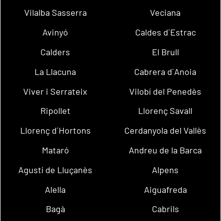
Vilalba Sasserra
Veciana
Avinyó
Caldes d´Estrac
Calders
El Brull
La Llacuna
Cabrera d´Anoia
Viver i Serrateix
Vilobí del Penedès
Ripollet
Llorenç Savall
Llorenç d´Hortons
Cerdanyola del Vallès
Mataró
Andreu de la Barca
Agustí de Lluçanès
Alpens
Alella
Aiguafreda
Bagà
Cabrils