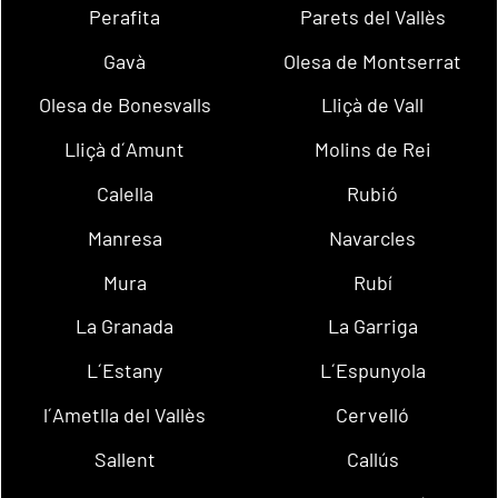
Perafita
Parets del Vallès
Gavà
Olesa de Montserrat
Olesa de Bonesvalls
Lliçà de Vall
Lliçà d´Amunt
Molins de Rei
Calella
Rubió
Manresa
Navarcles
Mura
Rubí
La Granada
La Garriga
L´Estany
L´Espunyola
l´Ametlla del Vallès
Cervelló
Sallent
Callús