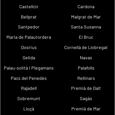
Castellcir
Cardona
Bellprat
Malgrat de Mar
Santpedor
Santa Susanna
Maria de Palautordera
El Bruc
Dosrius
Cornellà de Llobregat
Gelida
Navas
Palau-solità i Plegamans
Palafolls
Pacs del Penedès
Rellinars
Rajadell
Premià de Dalt
Sobremunt
Sagàs
Lluçà
Premià de Mar