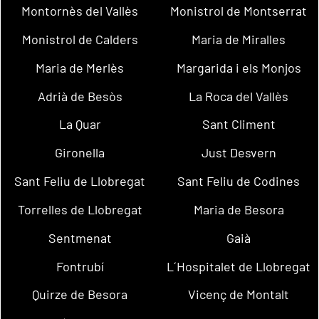
Montornès del Vallès
Monistrol de Montserrat
Monistrol de Calders
Maria de Miralles
Maria de Merlès
Margarida i els Monjos
Adrià de Besòs
La Roca del Vallès
La Quar
Sant Climent
Gironella
Just Desvern
Sant Feliu de Llobregat
Sant Feliu de Codines
Torrelles de Llobregat
Maria de Besora
Sentmenat
Gaià
Fontrubí
L´Hospitalet de Llobregat
Quirze de Besora
Vicenç de Montalt