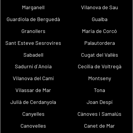
Marganell
Vilanova de Sau
Guardiola de Berguedà
Gualba
Granollers
Maria de Corcó
Sant Esteve Sesrovires
Palautordera
Sabadell
Cugat del Vallès
Sadurní d´Anoia
Cecília de Voltregà
Vilanova del Camí
Montseny
Vilassar de Mar
Tona
Julià de Cerdanyola
Joan Despí
Canyelles
Cànoves i Samalús
Canovelles
Canet de Mar