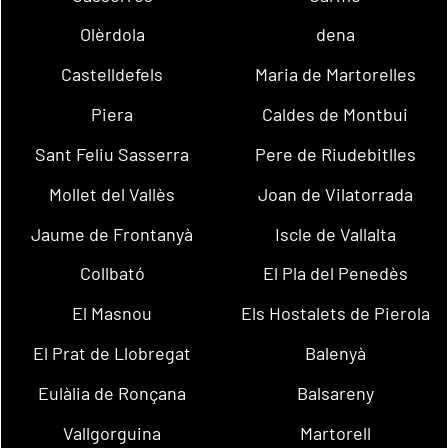
Olèrdola
dena
Castelldefels
Maria de Martorelles
Piera
Caldes de Montbui
Sant Feliu Sasserra
Pere de Riudebitlles
Mollet del Vallès
Joan de Vilatorrada
Jaume de Frontanyà
Iscle de Vallalta
Collbató
El Pla del Penedès
El Masnou
Els Hostalets de Pierola
El Prat de Llobregat
Balenyà
Eulàlia de Ronçana
Balsareny
Vallgorguina
Martorell