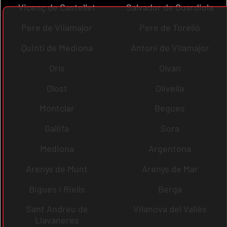
Vicenç de Castellet
Salvador de Guardiola
Pere de Vilamajor
Pere de Torelló
Quintí de Mediona
Antoni de Vilamajor
Orís
Olvan
Olost
Olivella
Montclar
Begues
Gallifa
Sora
Mediona
Argentona
Arenys de Munt
Arenys de Mar
Bigues i Riells
Berga
Sant Andreu de
Vilanova del Vallès
Llavaneres