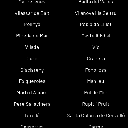
Calldetenes
Badia del Vallès
Vilassar de Dalt
Vilanova i la Geltrú
Polinyà
Pobla de Lillet
Pineda de Mar
Castellbisbal
Vilada
Vic
Gurb
Granera
Gisclareny
Fonollosa
Folgueroles
Manlleu
Martí d´Albars
Pol de Mar
Pere Sallavinera
Rupit i Pruit
Torelló
Santa Coloma de Cervelló
Casserres
Carme