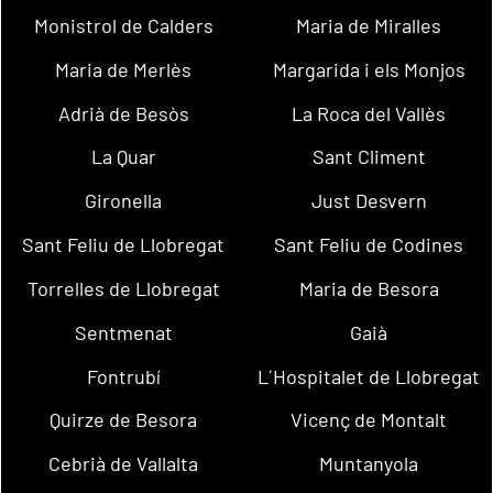
Monistrol de Calders
Maria de Miralles
Maria de Merlès
Margarida i els Monjos
Adrià de Besòs
La Roca del Vallès
La Quar
Sant Climent
Gironella
Just Desvern
Sant Feliu de Llobregat
Sant Feliu de Codines
Torrelles de Llobregat
Maria de Besora
Sentmenat
Gaià
Fontrubí
L´Hospitalet de Llobregat
Quirze de Besora
Vicenç de Montalt
Cebrià de Vallalta
Muntanyola