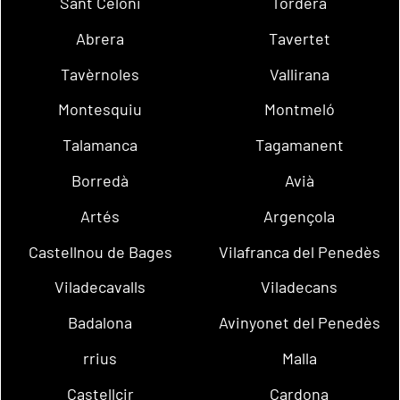
Sant Celoni
Tordera
Abrera
Tavertet
Tavèrnoles
Vallirana
Montesquiu
Montmeló
Talamanca
Tagamanent
Borredà
Avià
Artés
Argençola
Castellnou de Bages
Vilafranca del Penedès
Viladecavalls
Viladecans
Badalona
Avinyonet del Penedès
rrius
Malla
Castellcir
Cardona