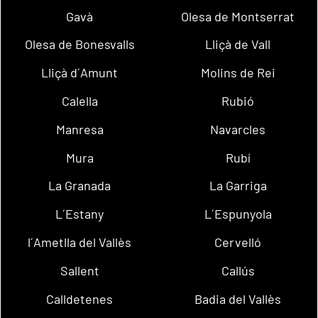
Gavà
Olesa de Montserrat
Olesa de Bonesvalls
Lliçà de Vall
Lliçà d´Amunt
Molins de Rei
Calella
Rubió
Manresa
Navarcles
Mura
Rubí
La Granada
La Garriga
L´Estany
L´Espunyola
l´Ametlla del Vallès
Cervelló
Sallent
Callús
Calldetenes
Badia del Vallès