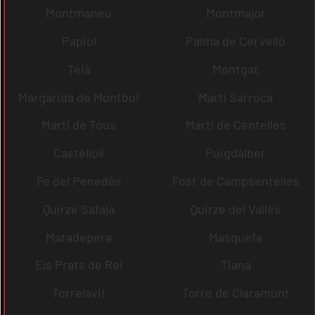
Montmaneu
Montmajor
Papiol
Palma de Cervelló
Teià
Montgat
Margarida de Montbui
Martí Sarroca
Martí de Tous
Martí de Centelles
Castellolí
Puigdàlber
Fe del Penedès
Fost de Campsentelles
Quirze Safaja
Quirze del Vallès
Matadepera
Masquefa
Els Prats de Rei
Tiana
Torrelavit
Torre de Claramunt