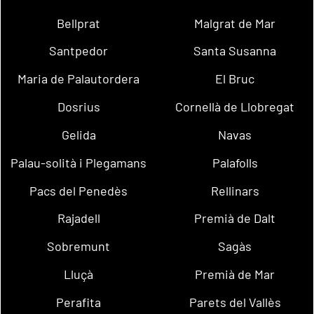
Bellprat
Malgrat de Mar
Santpedor
Santa Susanna
Maria de Palautordera
El Bruc
Dosrius
Cornellà de Llobregat
Gelida
Navas
Palau-solità i Plegamans
Palafolls
Pacs del Penedès
Rellinars
Rajadell
Premià de Dalt
Sobremunt
Sagàs
Lluçà
Premià de Mar
Perafita
Parets del Vallès