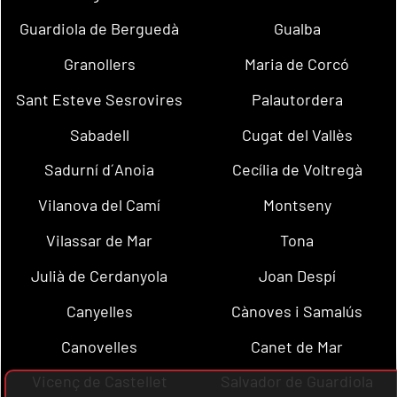
Guardiola de Berguedà
Gualba
Granollers
Maria de Corcó
Sant Esteve Sesrovires
Palautordera
Sabadell
Cugat del Vallès
Sadurní d´Anoia
Cecília de Voltregà
Vilanova del Camí
Montseny
Vilassar de Mar
Tona
Julià de Cerdanyola
Joan Despí
Canyelles
Cànoves i Samalús
Canovelles
Canet de Mar
Vicenç de Castellet
Salvador de Guardiola