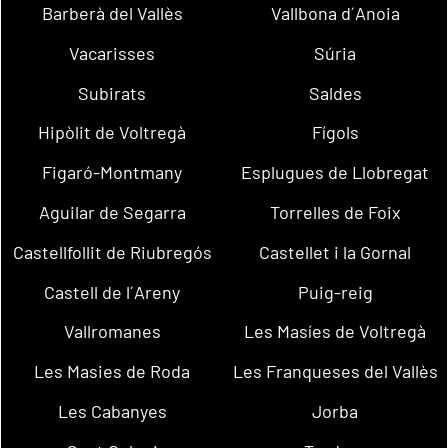
Barberà del Vallès
Vallbona d´Anoia
Vacarisses
Súria
Subirats
Saldes
Hipòlit de Voltregà
Fígols
Figaró-Montmany
Esplugues de Llobregat
Aguilar de Segarra
Torrelles de Foix
Castellfollit de Riubregós
Castellet i la Gornal
Castell de l´Areny
Puig-reig
Vallromanes
Les Masíes de Voltregà
Les Masies de Roda
Les Franqueses del Vallès
Les Cabanyes
Jorba