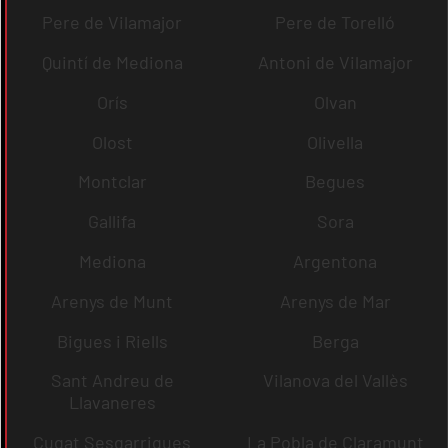
Pere de Vilamajor
Pere de Torelló
Quintí de Mediona
Antoni de Vilamajor
Orís
Olvan
Olost
Olivella
Montclar
Begues
Gallifa
Sora
Mediona
Argentona
Arenys de Munt
Arenys de Mar
Bigues i Riells
Berga
Sant Andreu de
Vilanova del Vallès
Llavaneres
Cugat Sesgarrigues
La Pobla de Claramunt