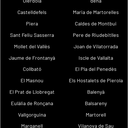
Olèrdola
dena
Castelldefels
Maria de Martorelles
Piera
Caldes de Montbui
Sant Feliu Sasserra
Pere de Riudebitlles
Mollet del Vallès
Joan de Vilatorrada
Jaume de Frontanyà
Iscle de Vallalta
Collbató
El Pla del Penedès
El Masnou
Els Hostalets de Pierola
El Prat de Llobregat
Balenyà
Eulàlia de Ronçana
Balsareny
Vallgorguina
Martorell
Marganell
Vilanova de Sau