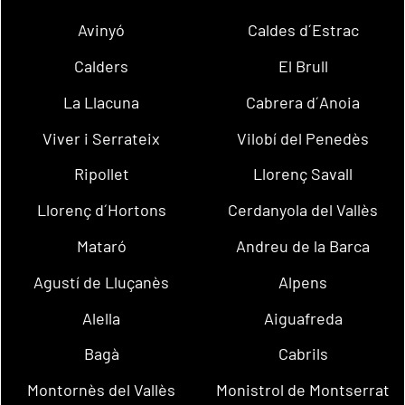
Avinyó
Caldes d´Estrac
Calders
El Brull
La Llacuna
Cabrera d´Anoia
Viver i Serrateix
Vilobí del Penedès
Ripollet
Llorenç Savall
Llorenç d´Hortons
Cerdanyola del Vallès
Mataró
Andreu de la Barca
Agustí de Lluçanès
Alpens
Alella
Aiguafreda
Bagà
Cabrils
Montornès del Vallès
Monistrol de Montserrat