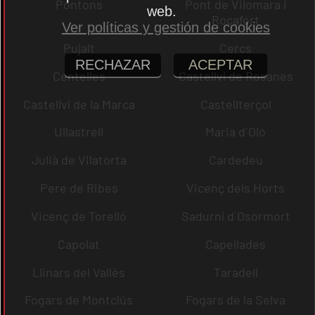
Pontons
Pont de Vilomara i
web.
Rocafort
Ver políticas y gestión de cookies
Pujalt
Cercs
RECHAZAR
ACEPTAR
Centelles
Castellví de Rosanes
Castellví de la Marca
Castellterçol
Ullastrell
Maria d´Oló
Julià de Vilatorta
Cardedeu
Pere de Ribes
Vicenç dels Horts
Vicenç de Torelló
Sadurní d´Osormort
Capolat
Capellades
Llinars del Vallès
Taradell
Fogars de Montclús
Fogars de la Selva