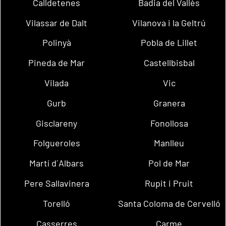
Calldetenes
Badia del Vallès
Vilassar de Dalt
Vilanova i la Geltrú
Polinyà
Pobla de Lillet
Pineda de Mar
Castellbisbal
Vilada
Vic
Gurb
Granera
Gisclareny
Fonollosa
Folgueroles
Manlleu
Martí d´Albars
Pol de Mar
Pere Sallavinera
Rupit i Pruit
Torelló
Santa Coloma de Cervelló
Casserres
Carme