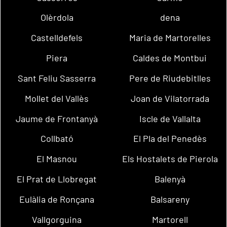
Olèrdola
dena
Castelldefels
Maria de Martorelles
Piera
Caldes de Montbui
Sant Feliu Sasserra
Pere de Riudebitlles
Mollet del Vallès
Joan de Vilatorrada
Jaume de Frontanyà
Iscle de Vallalta
Collbató
El Pla del Penedès
El Masnou
Els Hostalets de Pierola
El Prat de Llobregat
Balenyà
Eulàlia de Ronçana
Balsareny
Vallgorguina
Martorell