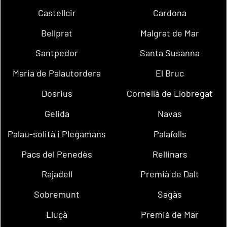
Castellcir
Cardona
Bellprat
Malgrat de Mar
Santpedor
Santa Susanna
Maria de Palautordera
El Bruc
Dosrius
Cornellà de Llobregat
Gelida
Navas
Palau-solità i Plegamans
Palafolls
Pacs del Penedès
Rellinars
Rajadell
Premià de Dalt
Sobremunt
Sagàs
Lluçà
Premià de Mar