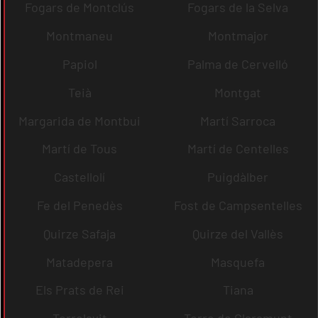
Fogars de Montclús
Fogars de la Selva
Montmaneu
Montmajor
Papiol
Palma de Cervelló
Teià
Montgat
Margarida de Montbui
Martí Sarroca
Martí de Tous
Martí de Centelles
Castellolí
Puigdàlber
Fe del Penedès
Fost de Campsentelles
Quirze Safaja
Quirze del Vallès
Matadepera
Masquefa
Els Prats de Rei
Tiana