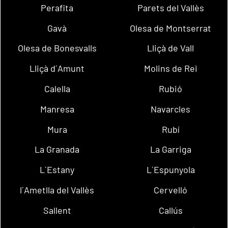
Perafita
Parets del Vallès
Gavà
Olesa de Montserrat
Olesa de Bonesvalls
Lliçà de Vall
Lliçà d´Amunt
Molins de Rei
Calella
Rubió
Manresa
Navarcles
Mura
Rubí
La Granada
La Garriga
L´Estany
L´Espunyola
l´Ametlla del Vallès
Cervelló
Sallent
Callús