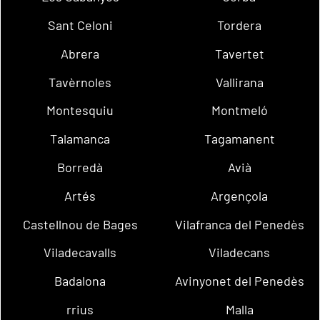
Sant Celoni
Tordera
Abrera
Tavertet
Tavèrnoles
Vallirana
Montesquiu
Montmeló
Talamanca
Tagamanent
Borredà
Avià
Artés
Argençola
Castellnou de Bages
Vilafranca del Penedès
Viladecavalls
Viladecans
Badalona
Avinyonet del Penedès
rrius
Malla