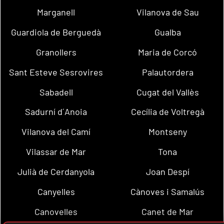
Marganell
Vilanova de Sau
Guardiola de Berguedà
Gualba
Granollers
Maria de Corcó
Sant Esteve Sesrovires
Palautordera
Sabadell
Cugat del Vallès
Sadurní d´Anoia
Cecília de Voltregà
Vilanova del Camí
Montseny
Vilassar de Mar
Tona
Julià de Cerdanyola
Joan Despí
Canyelles
Cànoves i Samalús
Canovelles
Canet de Mar