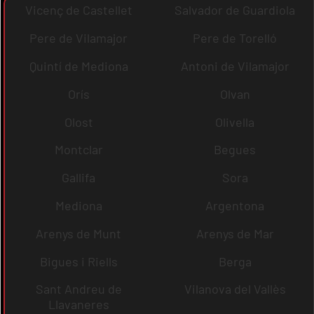
Vicenç de Castellet
Salvador de Guardiola
Pere de Vilamajor
Pere de Torelló
Quintí de Mediona
Antoni de Vilamajor
Orís
Olvan
Olost
Olivella
Montclar
Begues
Gallifa
Sora
Mediona
Argentona
Arenys de Munt
Arenys de Mar
Bigues i Riells
Berga
Sant Andreu de
Vilanova del Vallès
Llavaneres