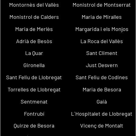
Montornès del Vallès
Monistrol de Montserrat
Monistrol de Calders
Maria de Miralles
Maria de Merlès
Margarida i els Monjos
Adrià de Besòs
La Roca del Vallès
La Quar
Sant Climent
Gironella
Just Desvern
Sant Feliu de Llobregat
Sant Feliu de Codines
Torrelles de Llobregat
Maria de Besora
Sentmenat
Gaià
Fontrubí
L´Hospitalet de Llobregat
Quirze de Besora
Vicenç de Montalt