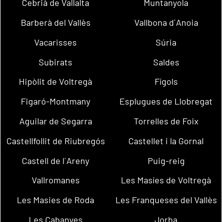
Cebrià de Vallalta
Muntanyola
Barberà del Vallès
Vallbona d´Anoia
Vacarisses
Súria
Subirats
Saldes
Hipòlit de Voltregà
Fígols
Figaró-Montmany
Esplugues de Llobregat
Aguilar de Segarra
Torrelles de Foix
Castellfollit de Riubregós
Castellet i la Gornal
Castell de l´Areny
Puig-reig
Vallromanes
Les Masíes de Voltregà
Les Masies de Roda
Les Franqueses del Vallès
Les Cabanyes
Jorba