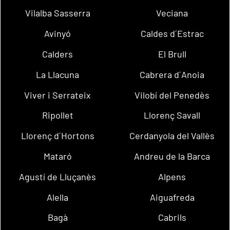
Vilalba Sasserra
Veciana
Avinyó
Caldes d´Estrac
Calders
El Brull
La Llacuna
Cabrera d´Anoia
Viver i Serrateix
Vilobí del Penedès
Ripollet
Llorenç Savall
Llorenç d´Hortons
Cerdanyola del Vallès
Mataró
Andreu de la Barca
Agustí de Lluçanès
Alpens
Alella
Aiguafreda
Bagà
Cabrils