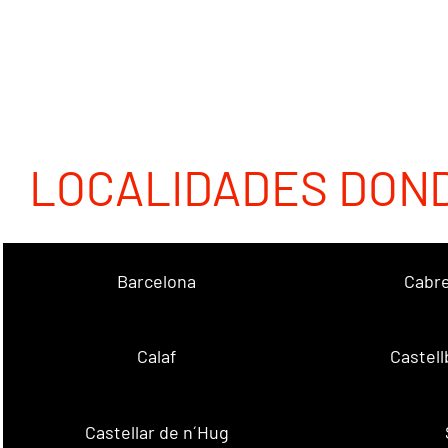
LOCALIDADES DON
Barcelona
Cabre
Calaf
Castellb
Castellar de n´Hug