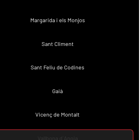
Margarida i els Monjos
Sant Climent
Sant Feliu de Codines
Gaià
Vicenç de Montalt
Vallbona d´Anoia