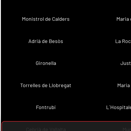
Monistrol de Calders
Maria 
Adrià de Besòs
La Roc
Gironella
Just
Torrelles de Llobregat
Maria
Fontrubí
L´Hospital
Cebrià de Vallalta
Mun