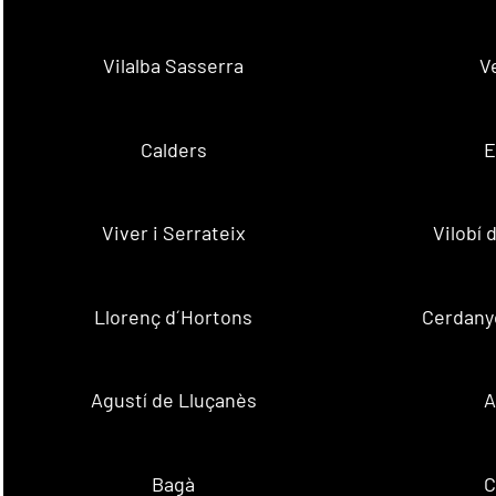
Vilalba Sasserra
V
Calders
E
Viver i Serrateix
Vilobí
Llorenç d´Hortons
Cerdanyo
Agustí de Lluçanès
A
Bagà
C