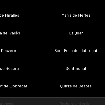
de Miralles
Maria de Merlès
a del Vallès
La Quar
 Desvern
Sant Feliu de Llobregat
 de Besora
Sentmenat
et de Llobregat
Quirze de Besora
tanyola
Barberà del Vallès