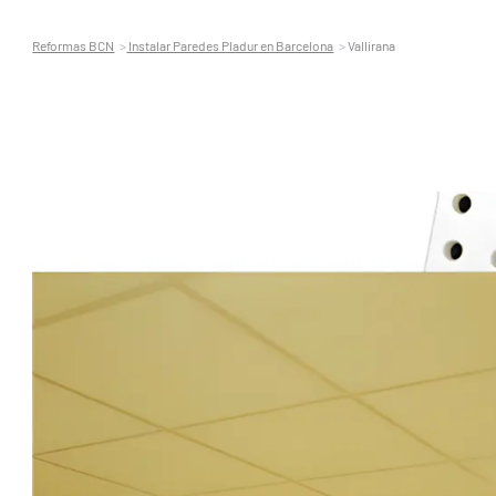
Reformas BCN
Instalar Paredes Pladur en Barcelona
Vallirana