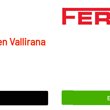
en Vallirana
E