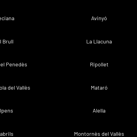
eciana
Avinyó
l Brull
La Llacuna
 del Penedès
Ripollet
la del Vallès
Mataró
lpens
Alella
abrils
Montornès del Vallès