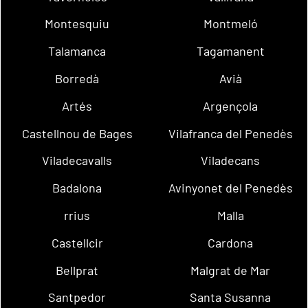
Montesquiu
Montmeló
Talamanca
Tagamanent
Borredà
Avià
Artés
Argençola
Castellnou de Bages
Vilafranca del Penedès
Viladecavalls
Viladecans
Badalona
Avinyonet del Penedès
rrius
Malla
Castellcir
Cardona
Bellprat
Malgrat de Mar
Santpedor
Santa Susanna