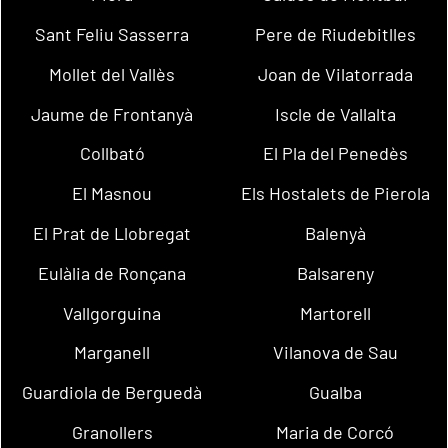
Sant Feliu Sasserra
Pere de Riudebitlles
Mollet del Vallès
Joan de Vilatorrada
Jaume de Frontanyà
Iscle de Vallalta
Collbató
El Pla del Penedès
El Masnou
Els Hostalets de Pierola
El Prat de Llobregat
Balenyà
Eulàlia de Ronçana
Balsareny
Vallgorguina
Martorell
Marganell
Vilanova de Sau
Guardiola de Berguedà
Gualba
Granollers
Maria de Corcó