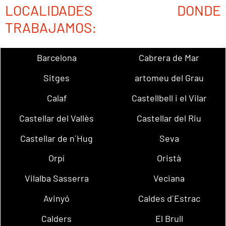
LOCALIDADES DONDE
TRABAJAMOS:
Barcelona
Cabrera de Mar
Sitges
artomeu del Grau
Calaf
Castellbell i el Vilar
Castellar del Vallès
Castellar del Riu
Castellar de n´Hug
Seva
Orpí
Oristà
Vilalba Sasserra
Veciana
Avinyó
Caldes d´Estrac
Calders
El Brull