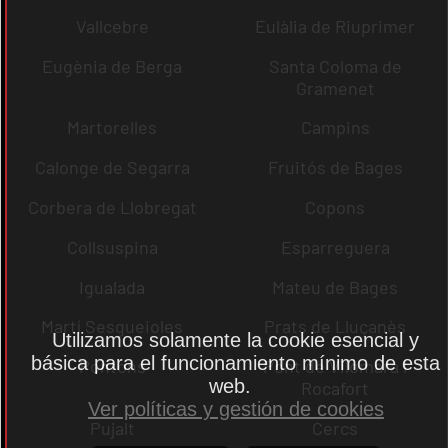
Vallcebre
Eulàlia de Riuprimer
Eugènia de Berga
Santa Coloma de
Gramenet
Martorelles
Campins
Calonge de Segarra
Fruitós de Bages
Corbera de Llobregat
Copons
Collsuspina
Esparreguera
Igualada
Mateu de Bages
Martí Sesgueioles
Prats de Lluçanès
Utilizamos solamente la cookie esencial y
básica para el funcionamiento mínimo de esta
Pontons
Pont de Vilomara i
web.
Rocafort
Ver políticas y gestión de cookies
Pujalt
Cercs