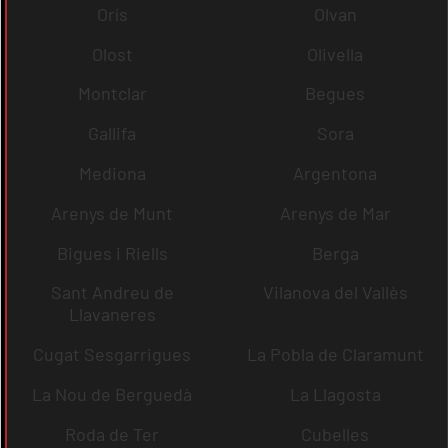
Orís
Olvan
Olost
Olivella
Montclar
Begues
Gallifa
Sora
Mediona
Argentona
Arenys de Munt
Arenys de Mar
Bigues i Riells
Berga
Sant Andreu de
Vilanova del Vallès
Llavaneres
Cugat Sesgarrigues
La Pobla de Claramunt
La Nou de Berguedà
La Llagosta
Roda de Ter
Cubelles