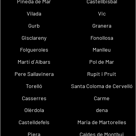
Pineda de Mar
Castellbisbal
Vilada
Vic
Gurb
Granera
Gisclareny
Fonollosa
Folgueroles
Manlleu
Martí d´Albars
Pol de Mar
Pere Sallavinera
Rupit i Pruit
Torelló
Santa Coloma de Cervelló
Casserres
Carme
Olèrdola
dena
Castelldefels
Maria de Martorelles
Piera
Caldes de Montbui