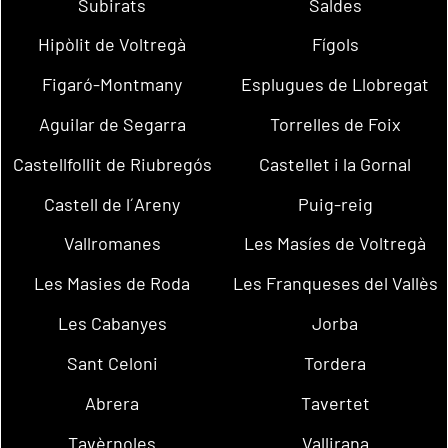
Subirats
Saldes
Hipòlit de Voltregà
Fígols
Figaró-Montmany
Esplugues de Llobregat
Aguilar de Segarra
Torrelles de Foix
Castellfollit de Riubregós
Castellet i la Gornal
Castell de l´Areny
Puig-reig
Vallromanes
Les Masíes de Voltregà
Les Masies de Roda
Les Franqueses del Vallès
Les Cabanyes
Jorba
Sant Celoni
Tordera
Abrera
Tavertet
Tavèrnoles
Vallirana