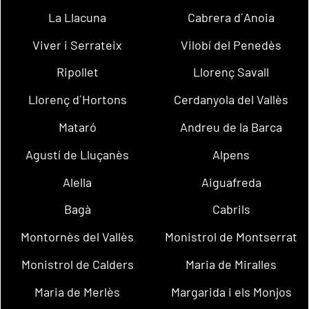
La Llacuna
Cabrera d´Anoia
Viver i Serrateix
Vilobí del Penedès
Ripollet
Llorenç Savall
Llorenç d´Hortons
Cerdanyola del Vallès
Mataró
Andreu de la Barca
Agustí de Lluçanès
Alpens
Alella
Aiguafreda
Bagà
Cabrils
Montornès del Vallès
Monistrol de Montserrat
Monistrol de Calders
Maria de Miralles
Maria de Merlès
Margarida i els Monjos