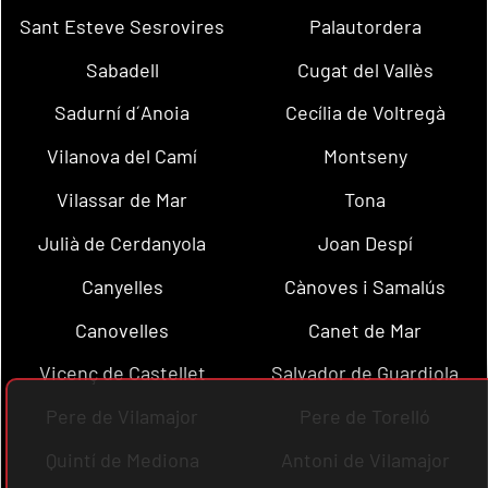
Sant Esteve Sesrovires
Palautordera
Sabadell
Cugat del Vallès
Sadurní d´Anoia
Cecília de Voltregà
Vilanova del Camí
Montseny
Vilassar de Mar
Tona
Julià de Cerdanyola
Joan Despí
Canyelles
Cànoves i Samalús
Canovelles
Canet de Mar
Vicenç de Castellet
Salvador de Guardiola
Pere de Vilamajor
Pere de Torelló
Quintí de Mediona
Antoni de Vilamajor