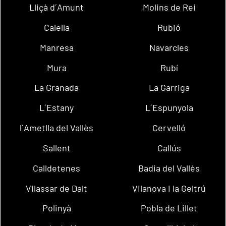
Lliçà d´Amunt
Molins de Rei
Calella
Rubió
Manresa
Navarcles
Mura
Rubí
La Granada
La Garriga
L´Estany
L´Espunyola
l´Ametlla del Vallès
Cervelló
Sallent
Callús
Calldetenes
Badia del Vallès
Vilassar de Dalt
Vilanova i la Geltrú
Polinyà
Pobla de Lillet