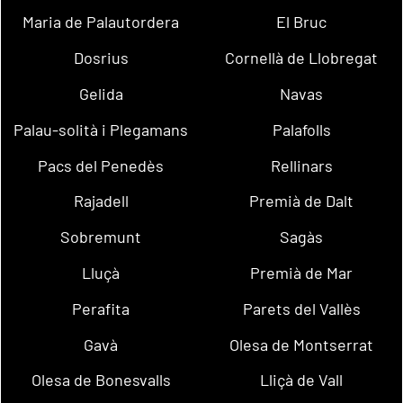
Maria de Palautordera
El Bruc
Dosrius
Cornellà de Llobregat
Gelida
Navas
Palau-solità i Plegamans
Palafolls
Pacs del Penedès
Rellinars
Rajadell
Premià de Dalt
Sobremunt
Sagàs
Lluçà
Premià de Mar
Perafita
Parets del Vallès
Gavà
Olesa de Montserrat
Olesa de Bonesvalls
Lliçà de Vall