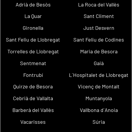
Adrià de Besòs
La Roca del Vallès
La Quar
Sant Climent
Gironella
Just Desvern
Sant Feliu de Llobregat
Sant Feliu de Codines
Torrelles de Llobregat
Maria de Besora
Sentmenat
Gaià
Fontrubí
L´Hospitalet de Llobregat
Quirze de Besora
Vicenç de Montalt
Cebrià de Vallalta
Muntanyola
Barberà del Vallès
Vallbona d´Anoia
Vacarisses
Súria