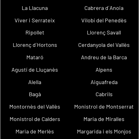
La Llacuna
Cabrera d´Anoia
Viver i Serrateix
Vilobí del Penedès
Ripollet
Llorenç Savall
Llorenç d´Hortons
Cerdanyola del Vallès
Mataró
Andreu de la Barca
Agustí de Lluçanès
Alpens
Alella
Aiguafreda
Bagà
Cabrils
Montornès del Vallès
Monistrol de Montserrat
Monistrol de Calders
Maria de Miralles
Maria de Merlès
Margarida i els Monjos