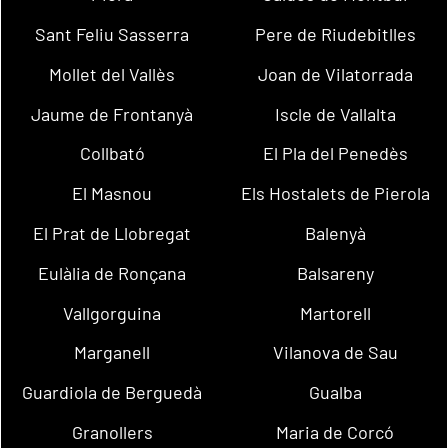
Sant Feliu Sasserra
Pere de Riudebitlles
Mollet del Vallès
Joan de Vilatorrada
Jaume de Frontanyà
Iscle de Vallalta
Collbató
El Pla del Penedès
El Masnou
Els Hostalets de Pierola
El Prat de Llobregat
Balenyà
Eulàlia de Ronçana
Balsareny
Vallgorguina
Martorell
Marganell
Vilanova de Sau
Guardiola de Berguedà
Gualba
Granollers
Maria de Corcó