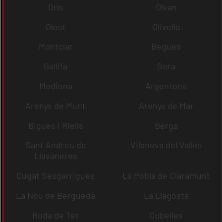
Orís
Olvan
Olost
Olivella
Montclar
Begues
Gallifa
Sora
Mediona
Argentona
Arenys de Munt
Arenys de Mar
Bigues i Riells
Berga
Sant Andreu de
Vilanova del Vallès
Llavaneres
Cugat Sesgarrigues
La Pobla de Claramunt
La Nou de Berguedà
La Llagosta
Roda de Ter
Cubelles