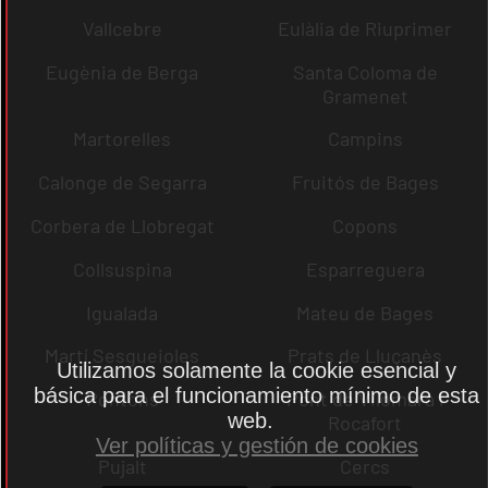
Vallcebre
Eulàlia de Riuprimer
Eugènia de Berga
Santa Coloma de
Gramenet
Martorelles
Campins
Calonge de Segarra
Fruitós de Bages
Corbera de Llobregat
Copons
Collsuspina
Esparreguera
Igualada
Mateu de Bages
Martí Sesgueioles
Prats de Lluçanès
Utilizamos solamente la cookie esencial y
básica para el funcionamiento mínimo de esta
Pontons
Pont de Vilomara i
web.
Rocafort
Ver políticas y gestión de cookies
Pujalt
Cercs