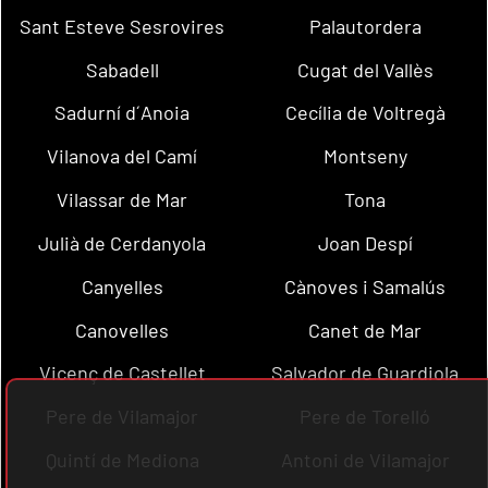
Sant Esteve Sesrovires
Palautordera
Sabadell
Cugat del Vallès
Sadurní d´Anoia
Cecília de Voltregà
Vilanova del Camí
Montseny
Vilassar de Mar
Tona
Julià de Cerdanyola
Joan Despí
Canyelles
Cànoves i Samalús
Canovelles
Canet de Mar
Vicenç de Castellet
Salvador de Guardiola
Pere de Vilamajor
Pere de Torelló
Quintí de Mediona
Antoni de Vilamajor