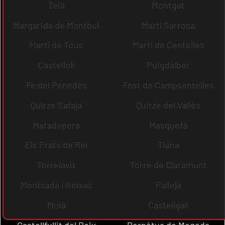
Teià
Montgat
Margarida de Montbui
Martí Sarroca
Martí de Tous
Martí de Centelles
Castellolí
Puigdàlber
Fe del Penedès
Fost de Campsentelles
Quirze Safaja
Quirze del Vallès
Matadepera
Masquefa
Els Prats de Rei
Tiana
Torrelavit
Torre de Claramunt
Montcada i Reixac
Pallejà
Moià
Castellgalí
Castellfullit del Boix
Perpètua de Mogoda