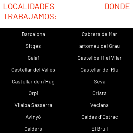
LOCALIDADES DONDE
TRABAJAMOS:
Barcelona
Cabrera de Mar
Sitges
artomeu del Grau
Calaf
Castellbell i el Vilar
Castellar del Vallès
Castellar del Riu
Castellar de n´Hug
Seva
Orpí
Oristà
Vilalba Sasserra
Veciana
Avinyó
Caldes d´Estrac
Calders
El Brull