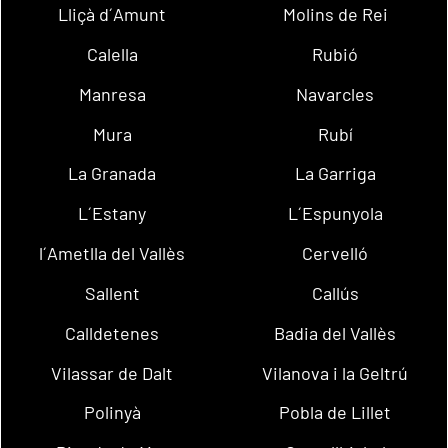
Lliçà d´Amunt
Molins de Rei
Calella
Rubió
Manresa
Navarcles
Mura
Rubí
La Granada
La Garriga
L´Estany
L´Espunyola
l´Ametlla del Vallès
Cervelló
Sallent
Callús
Calldetenes
Badia del Vallès
Vilassar de Dalt
Vilanova i la Geltrú
Polinyà
Pobla de Lillet