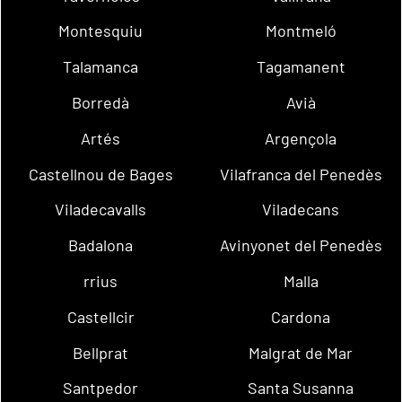
Montesquiu
Montmeló
Talamanca
Tagamanent
Borredà
Avià
Artés
Argençola
Castellnou de Bages
Vilafranca del Penedès
Viladecavalls
Viladecans
Badalona
Avinyonet del Penedès
rrius
Malla
Castellcir
Cardona
Bellprat
Malgrat de Mar
Santpedor
Santa Susanna