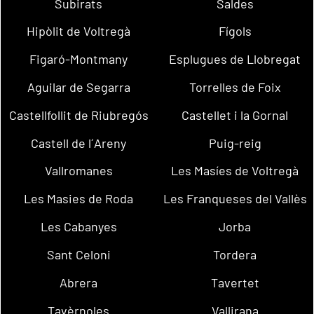
Subirats
Saldes
Hipòlit de Voltregà
Fígols
Figaró-Montmany
Esplugues de Llobregat
Aguilar de Segarra
Torrelles de Foix
Castellfollit de Riubregós
Castellet i la Gornal
Castell de l´Areny
Puig-reig
Vallromanes
Les Masíes de Voltregà
Les Masies de Roda
Les Franqueses del Vallès
Les Cabanyes
Jorba
Sant Celoni
Tordera
Abrera
Tavertet
Tavèrnoles
Vallirana