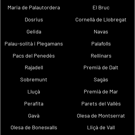
Maria de Palautordera
El Bruc
Dosrius
Cornellà de Llobregat
Gelida
Navas
Palau-solità i Plegamans
Palafolls
Pacs del Penedès
Rellinars
Rajadell
Premià de Dalt
Sobremunt
Sagàs
Lluçà
Premià de Mar
Perafita
Parets del Vallès
Gavà
Olesa de Montserrat
Olesa de Bonesvalls
Lliçà de Vall