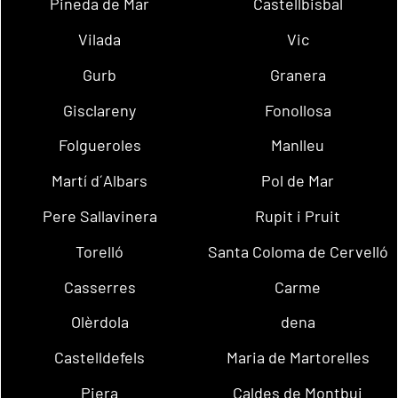
Pineda de Mar
Castellbisbal
Vilada
Vic
Gurb
Granera
Gisclareny
Fonollosa
Folgueroles
Manlleu
Martí d´Albars
Pol de Mar
Pere Sallavinera
Rupit i Pruit
Torelló
Santa Coloma de Cervelló
Casserres
Carme
Olèrdola
dena
Castelldefels
Maria de Martorelles
Piera
Caldes de Montbui