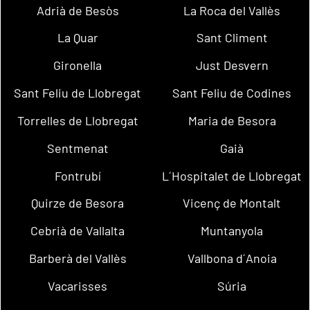
Adrià de Besòs
La Roca del Vallès
La Quar
Sant Climent
Gironella
Just Desvern
Sant Feliu de Llobregat
Sant Feliu de Codines
Torrelles de Llobregat
Maria de Besora
Sentmenat
Gaià
Fontrubí
L´Hospitalet de Llobregat
Quirze de Besora
Vicenç de Montalt
Cebrià de Vallalta
Muntanyola
Barberà del Vallès
Vallbona d´Anoia
Vacarisses
Súria