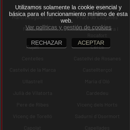
Igualada
Mateu de Bages
Utilizamos solamente la cookie esencial y
básica para el funcionamiento mínimo de esta
Martí Sesgueioles
Prats de Lluçanès
web.
Ver políticas y gestión de cookies
Pontons
Pont de Vilomara i
Rocafort
RECHAZAR
ACEPTAR
Pujalt
Cercs
Centelles
Castellví de Rosanes
Castellví de la Marca
Castellterçol
Ullastrell
Maria d´Oló
Julià de Vilatorta
Cardedeu
Pere de Ribes
Vicenç dels Horts
Vicenç de Torelló
Sadurní d´Osormort
Capolat
Capellades