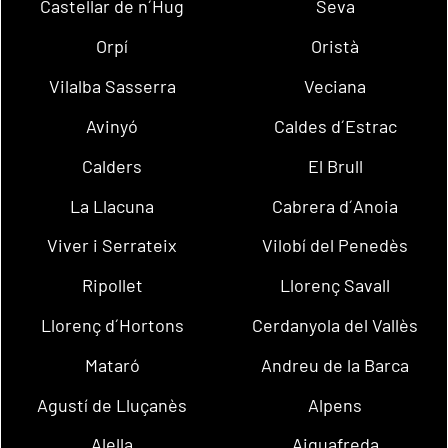
Castellar de n´Hug
Seva
Orpí
Oristà
Vilalba Sasserra
Veciana
Avinyó
Caldes d´Estrac
Calders
El Brull
La Llacuna
Cabrera d´Anoia
Viver i Serrateix
Vilobí del Penedès
Ripollet
Llorenç Savall
Llorenç d´Hortons
Cerdanyola del Vallès
Mataró
Andreu de la Barca
Agustí de Lluçanès
Alpens
Alella
Aiguafreda