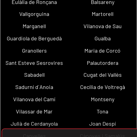
Eulàlia de Ronçana
Balsareny
Vallgorguina
Martorell
Marganell
Vilanova de Sau
Guardiola de Berguedà
Gualba
Granollers
Maria de Corcó
Sant Esteve Sesrovires
Palautordera
Sabadell
Cugat del Vallès
Sadurní d´Anoia
Cecília de Voltregà
Vilanova del Camí
Montseny
Vilassar de Mar
Tona
Julià de Cerdanyola
Joan Despí
Canyelles
Cànoves i Samalús