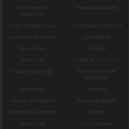
Sant Andreu de
Vilanova del Vallès
Llavaneres
Cugat Sesgarrigues
La Pobla de Claramunt
La Nou de Berguedà
La Llagosta
Roda de Ter
Cubelles
Vallcebre
Eulàlia de Riuprimer
Eugènia de Berga
Santa Coloma de
Gramenet
Martorelles
Campins
Calonge de Segarra
Fruitós de Bages
Corbera de Llobregat
Copons
Collsuspina
Esparreguera