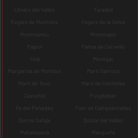
Llinars del Vallès
Taradell
Fogars de Montclús
Fogars de la Selva
Montmaneu
Montmajor
Papiol
Palma de Cervelló
Teià
Montgat
Margarida de Montbui
Martí Sarroca
Martí de Tous
Martí de Centelles
Castellolí
Puigdàlber
Fe del Penedès
Fost de Campsentelles
Quirze Safaja
Quirze del Vallès
Matadepera
Masquefa