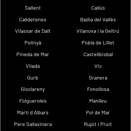
Sallent
Callús
Calldetenes
Badia del Vallès
Vilassar de Dalt
Vilanova i la Geltrú
Polinyà
Pobla de Lillet
Pineda de Mar
Castellbisbal
Vilada
Vic
Gurb
Granera
Gisclareny
Fonollosa
Folgueroles
Manlleu
Martí d´Albars
Pol de Mar
Pere Sallavinera
Rupit i Pruit