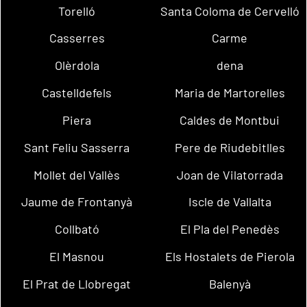
Torelló
Santa Coloma de Cervelló
Casserres
Carme
Olèrdola
dena
Castelldefels
Maria de Martorelles
Piera
Caldes de Montbui
Sant Feliu Sasserra
Pere de Riudebitlles
Mollet del Vallès
Joan de Vilatorrada
Jaume de Frontanyà
Iscle de Vallalta
Collbató
El Pla del Penedès
El Masnou
Els Hostalets de Pierola
El Prat de Llobregat
Balenyà