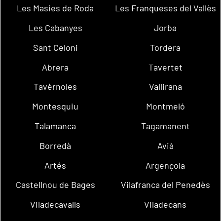
Les Masies de Roda
Les Franqueses del Vallès
Les Cabanyes
Jorba
Sant Celoni
Tordera
Abrera
Tavertet
Tavèrnoles
Vallirana
Montesquiu
Montmeló
Talamanca
Tagamanent
Borredà
Avià
Artés
Argençola
Castellnou de Bages
Vilafranca del Penedès
Viladecavalls
Viladecans