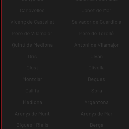
Canovelles
Canet de Mar
Vicenç de Castellet
Salvador de Guardiola
Pere de Vilamajor
Pere de Torelló
Quintí de Mediona
Antoni de Vilamajor
Orís
Olvan
Olost
Olivella
Montclar
Begues
Gallifa
Sora
Mediona
Argentona
Arenys de Munt
Arenys de Mar
Bigues i Riells
Berga