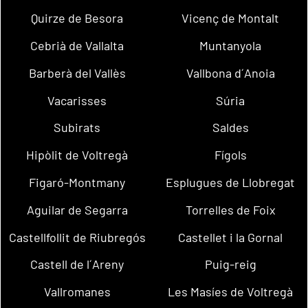
Quirze de Besora
Vicenç de Montalt
Cebrià de Vallalta
Muntanyola
Barberà del Vallès
Vallbona d´Anoia
Vacarisses
Súria
Subirats
Saldes
Hipòlit de Voltregà
Fígols
Figaró-Montmany
Esplugues de Llobregat
Aguilar de Segarra
Torrelles de Foix
Castellfollit de Riubregós
Castellet i la Gornal
Castell de l´Areny
Puig-reig
Vallromanes
Les Masíes de Voltregà