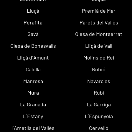
Lluçà
Premià de Mar
Perafita
Parets del Vallès
Gavà
Olesa de Montserrat
Olesa de Bonesvalls
Lliçà de Vall
Lliçà d´Amunt
Molins de Rei
Calella
Rubió
Manresa
Navarcles
Mura
Rubí
La Granada
La Garriga
L´Estany
L´Espunyola
l´Ametlla del Vallès
Cervelló