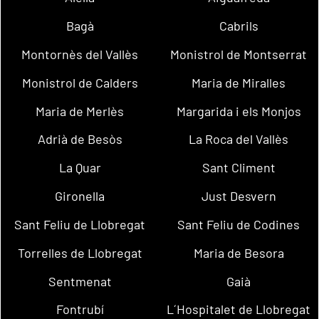
Bagà
Cabrils
Montornès del Vallès
Monistrol de Montserrat
Monistrol de Calders
Maria de Miralles
Maria de Merlès
Margarida i els Monjos
Adrià de Besòs
La Roca del Vallès
La Quar
Sant Climent
Gironella
Just Desvern
Sant Feliu de Llobregat
Sant Feliu de Codines
Torrelles de Llobregat
Maria de Besora
Sentmenat
Gaià
Fontrubí
L´Hospitalet de Llobregat