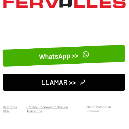
WhatsApp >>
LLAMAR >>
Reformas
Rehabilitacion de techos en
Santa Coloma de
BCN
Barcelona
Gramenet