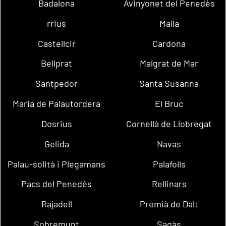
Badalona
Avinyonet del Penedès
rrius
Malla
Castellcir
Cardona
Bellprat
Malgrat de Mar
Santpedor
Santa Susanna
Maria de Palautordera
El Bruc
Dosrius
Cornellà de Llobregat
Gelida
Navas
Palau-solità i Plegamans
Palafolls
Pacs del Penedès
Rellinars
Rajadell
Premià de Dalt
Sobremunt
Sagàs