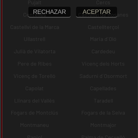
Pujalt
Cercs
RECHAZAR
ACEPTAR
Centelles
Castellví de Rosanes
Castellví de la Marca
Castellterçol
Ullastrell
Maria d´Oló
Julià de Vilatorta
Cardedeu
Pere de Ribes
Vicenç dels Horts
Vicenç de Torelló
Sadurní d´Osormort
Capolat
Capellades
Llinars del Vallès
Taradell
Fogars de Montclús
Fogars de la Selva
Montmaneu
Montmajor
Papiol
Palma de Cervelló