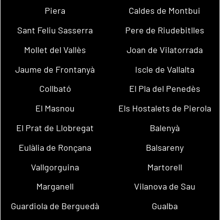
Piera
Caldes de Montbui
Sant Feliu Sasserra
Pere de Riudebitlles
Mollet del Vallès
Joan de Vilatorrada
Jaume de Frontanyà
Iscle de Vallalta
Collbató
El Pla del Penedès
El Masnou
Els Hostalets de Pierola
El Prat de Llobregat
Balenyà
Eulàlia de Ronçana
Balsareny
Vallgorguina
Martorell
Marganell
Vilanova de Sau
Guardiola de Berguedà
Gualba