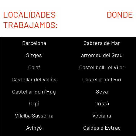
LOCALIDADES DONDE
TRABAJAMOS:
Barcelona
Cabrera de Mar
Sitges
artomeu del Grau
Calaf
Castellbell i el Vilar
Castellar del Vallès
Castellar del Riu
Castellar de n´Hug
Seva
Orpí
Oristà
Vilalba Sasserra
Veciana
Avinyó
Caldes d´Estrac