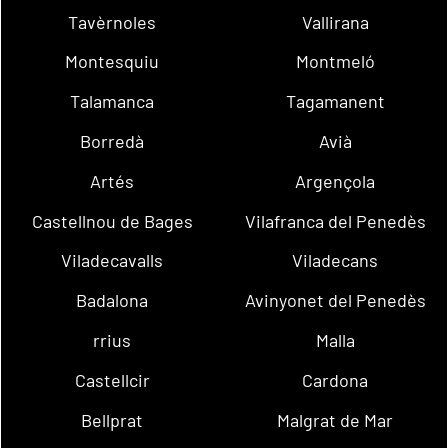
Tavèrnoles
Vallirana
Montesquiu
Montmeló
Talamanca
Tagamanent
Borredà
Avià
Artés
Argençola
Castellnou de Bages
Vilafranca del Penedès
Viladecavalls
Viladecans
Badalona
Avinyonet del Penedès
rrius
Malla
Castellcir
Cardona
Bellprat
Malgrat de Mar