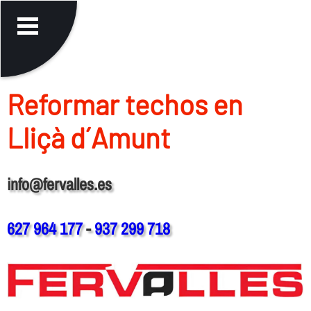
Reformar techos en
Lliçà d´Amunt
info@fervalles.es
627 964 177
-
937 299 718