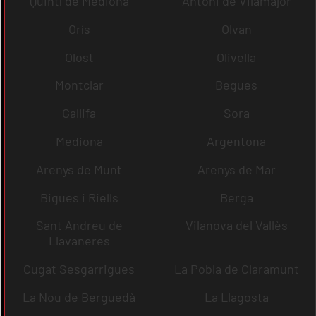
Quintí de Mediona
Antoni de Vilamajor
Orís
Olvan
Olost
Olivella
Montclar
Begues
Gallifa
Sora
Mediona
Argentona
Arenys de Munt
Arenys de Mar
Bigues i Riells
Berga
Sant Andreu de
Vilanova del Vallès
Llavaneres
Cugat Sesgarrigues
La Pobla de Claramunt
La Nou de Berguedà
La Llagosta