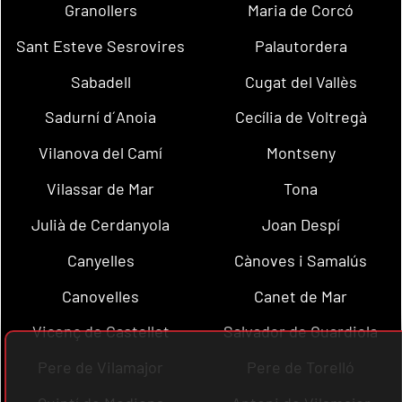
Granollers
Maria de Corcó
Sant Esteve Sesrovires
Palautordera
Sabadell
Cugat del Vallès
Sadurní d´Anoia
Cecília de Voltregà
Vilanova del Camí
Montseny
Vilassar de Mar
Tona
Julià de Cerdanyola
Joan Despí
Canyelles
Cànoves i Samalús
Canovelles
Canet de Mar
Vicenç de Castellet
Salvador de Guardiola
Pere de Vilamajor
Pere de Torelló