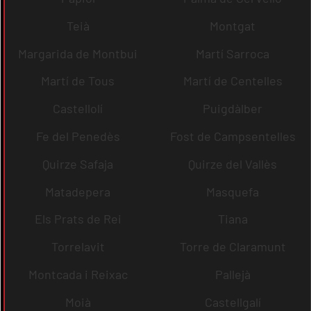
Teià
Montgat
Margarida de Montbui
Martí Sarroca
Martí de Tous
Martí de Centelles
Castellolí
Puigdàlber
Fe del Penedès
Fost de Campsentelles
Quirze Safaja
Quirze del Vallès
Matadepera
Masquefa
Els Prats de Rei
Tiana
Torrelavit
Torre de Claramunt
Montcada i Reixac
Pallejà
Moià
Castellgalí