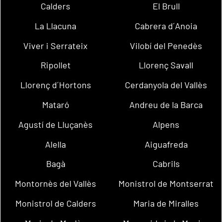
Calders
El Brull
La Llacuna
Cabrera d´Anoia
Viver i Serrateix
Vilobí del Penedès
Ripollet
Llorenç Savall
Llorenç d´Hortons
Cerdanyola del Vallès
Mataró
Andreu de la Barca
Agustí de Lluçanès
Alpens
Alella
Aiguafreda
Bagà
Cabrils
Montornès del Vallès
Monistrol de Montserrat
Monistrol de Calders
Maria de Miralles