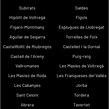
Subirats
Saldes
Hipòlit de Voltregà
Fígols
Figaró-Montmany
Esplugues de Llobregat
Aguilar de Segarra
Torrelles de Foix
Castellfollit de Riubregós
Castellet i la Gornal
Castell de l´Areny
Puig-reig
Vallromanes
Les Masíes de Voltregà
Les Masies de Roda
Les Franqueses del Vallès
Les Cabanyes
Jorba
Sant Celoni
Tordera
Abrera
Tavertet