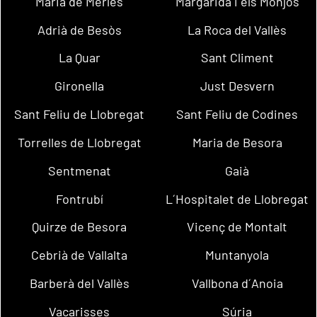
Maria de Merlès
Margarida i els Monjos
Adrià de Besòs
La Roca del Vallès
La Quar
Sant Climent
Gironella
Just Desvern
Sant Feliu de Llobregat
Sant Feliu de Codines
Torrelles de Llobregat
Maria de Besora
Sentmenat
Gaià
Fontrubí
L´Hospitalet de Llobregat
Quirze de Besora
Vicenç de Montalt
Cebrià de Vallalta
Muntanyola
Barberà del Vallès
Vallbona d´Anoia
Vacarisses
Súria