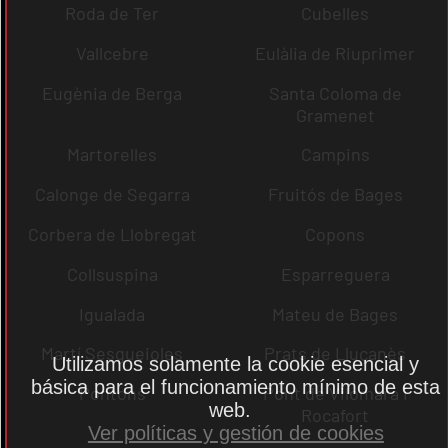
Roda de Ter
Cubelles
Vallcebre
Eulàlia de Riuprimer
Eugènia de Berga
Santa Coloma de
Gramenet
Martorelles
Campins
Calonge de Segarra
Fruitós de Bages
Corbera de Llobregat
Copons
Collsuspina
Esparreguera
Igualada
Mateu de Bages
Martí Sesgueioles
Prats de Lluçanès
Utilizamos solamente la cookie esencial y
básica para el funcionamiento mínimo de esta
Pontons
Pont de Vilomara i
web.
Rocafort
Ver políticas y gestión de cookies