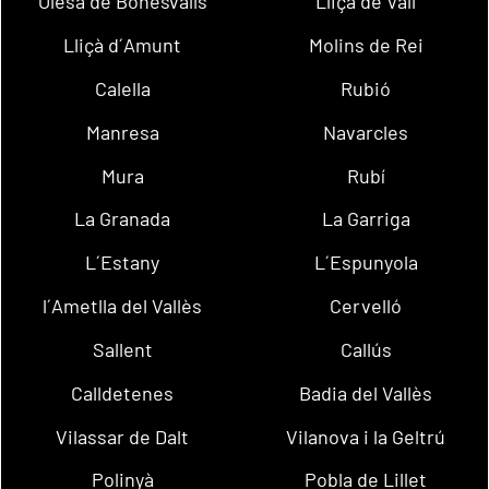
Olesa de Bonesvalls
Lliçà de Vall
Lliçà d´Amunt
Molins de Rei
Calella
Rubió
Manresa
Navarcles
Mura
Rubí
La Granada
La Garriga
L´Estany
L´Espunyola
l´Ametlla del Vallès
Cervelló
Sallent
Callús
Calldetenes
Badia del Vallès
Vilassar de Dalt
Vilanova i la Geltrú
Polinyà
Pobla de Lillet