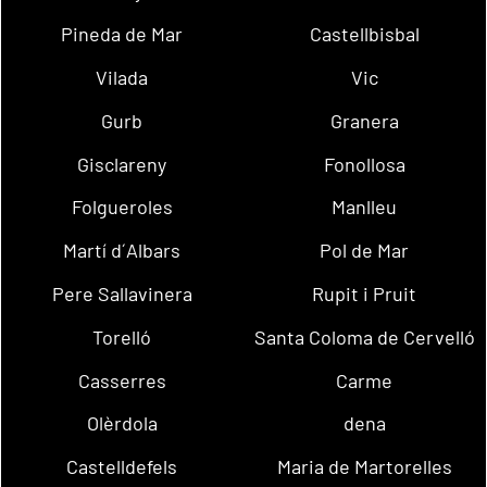
Pineda de Mar
Castellbisbal
Vilada
Vic
Gurb
Granera
Gisclareny
Fonollosa
Folgueroles
Manlleu
Martí d´Albars
Pol de Mar
Pere Sallavinera
Rupit i Pruit
Torelló
Santa Coloma de Cervelló
Casserres
Carme
Olèrdola
dena
Castelldefels
Maria de Martorelles