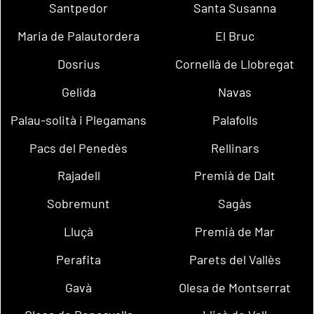
Santpedor
Santa Susanna
Maria de Palautordera
El Bruc
Dosrius
Cornellà de Llobregat
Gelida
Navas
Palau-solità i Plegamans
Palafolls
Pacs del Penedès
Rellinars
Rajadell
Premià de Dalt
Sobremunt
Sagàs
Lluçà
Premià de Mar
Perafita
Parets del Vallès
Gavà
Olesa de Montserrat