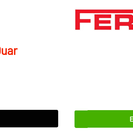
Quar
E