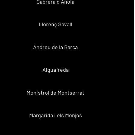
Cabrera d´Anoia
Llorenç Savall
Andreu de la Barca
Aiguafreda
Monistrol de Montserrat
Margarida i els Monjos