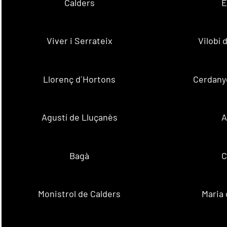
Calders
E
Viver i Serrateix
Vilobí
Llorenç d´Hortons
Cerdanyo
Agustí de Lluçanès
A
Bagà
C
Monistrol de Calders
Maria 