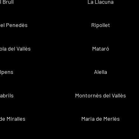
l Brull
La Llacuna
 del Penedès
Ripollet
la del Vallès
Mataró
lpens
Alella
abrils
Montornès del Vallès
de Miralles
Maria de Merlès