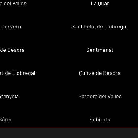
a del Vallès
La Quar
 Desvern
Sant Feliu de Llobregat
 de Besora
Sentmenat
et de Llobregat
Quirze de Besora
tanyola
Barberà del Vallès
Súria
Subirats