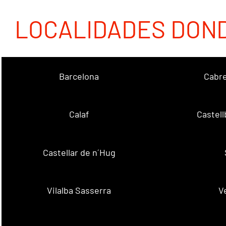
LOCALIDADES DON
Barcelona
Cabre
Calaf
Castellb
Castellar de n´Hug
Vilalba Sasserra
V