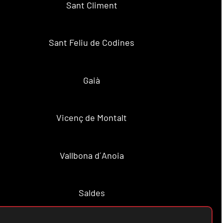
Sant Climent
Sant Feliu de Codines
Gaià
Vicenç de Montalt
Vallbona d´Anoia
Saldes