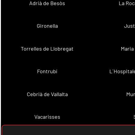
Adrià de Besòs
La Roc
Gironella
Just
Torrelles de Llobregat
Maria
Fontrubí
L´Hospital
Cebrià de Vallalta
Mun
Vacarisses