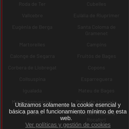
Roda de Ter
Cubelles
Vallcebre
Eulàlia de Riuprimer
Eugènia de Berga
Santa Coloma de
Gramenet
Martorelles
Campins
Calonge de Segarra
Fruitós de Bages
Corbera de Llobregat
Copons
Collsuspina
Esparreguera
Igualada
Mateu de Bages
Martí Sesgueioles
Prats de Lluçanès
Utilizamos solamente la cookie esencial y
básica para el funcionamiento mínimo de esta
Pontons
Pont de Vilomara i
web.
Rocafort
Ver políticas y gestión de cookies