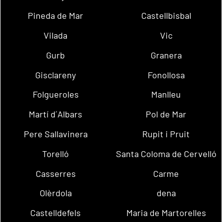
Pineda de Mar
Castellbisbal
Vilada
Vic
Gurb
Granera
Gisclareny
Fonollosa
Folgueroles
Manlleu
Martí d´Albars
Pol de Mar
Pere Sallavinera
Rupit i Pruit
Torelló
Santa Coloma de Cervelló
Casserres
Carme
Olèrdola
dena
Castelldefels
Maria de Martorelles