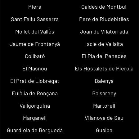
Piera
Caldes de Montbui
Sant Feliu Sasserra
Pere de Riudebitlles
Mollet del Vallès
Joan de Vilatorrada
Jaume de Frontanyà
Iscle de Vallalta
Collbató
El Pla del Penedès
El Masnou
Els Hostalets de Pierola
El Prat de Llobregat
Balenyà
Eulàlia de Ronçana
Balsareny
Vallgorguina
Martorell
Marganell
Vilanova de Sau
Guardiola de Berguedà
Gualba