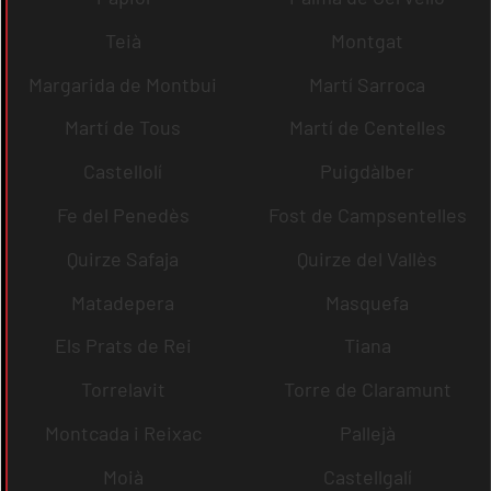
Teià
Montgat
Margarida de Montbui
Martí Sarroca
Martí de Tous
Martí de Centelles
Castellolí
Puigdàlber
Fe del Penedès
Fost de Campsentelles
Quirze Safaja
Quirze del Vallès
Matadepera
Masquefa
Els Prats de Rei
Tiana
Torrelavit
Torre de Claramunt
Montcada i Reixac
Pallejà
Moià
Castellgalí