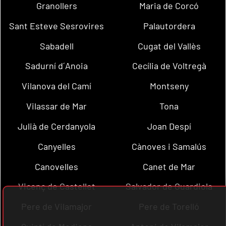
Granollers
Maria de Corcó
Sant Esteve Sesrovires
Palautordera
Sabadell
Cugat del Vallès
Sadurní d´Anoia
Cecília de Voltregà
Vilanova del Camí
Montseny
Vilassar de Mar
Tona
Julià de Cerdanyola
Joan Despí
Canyelles
Cànoves i Samalús
Canovelles
Canet de Mar
Vicenç de Castellet
Salvador de Guardiola
Pere de Vilamajor
Pere de Torelló