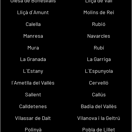
Olesa de Bonesvalls
Lliçà de Vall
Lliçà d´Amunt
Molins de Rei
Calella
Rubió
Manresa
Navarcles
Mura
Rubí
La Granada
La Garriga
L´Estany
L´Espunyola
l´Ametlla del Vallès
Cervelló
Sallent
Callús
Calldetenes
Badia del Vallès
Vilassar de Dalt
Vilanova i la Geltrú
Polinyà
Pobla de Lillet