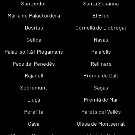
Santpedor
Santa Susanna
Maria de Palautordera
El Bruc
Dosrius
Cornellà de Llobregat
Gelida
Navas
Palau-solità i Plegamans
Palafolls
Pacs del Penedès
Rellinars
Rajadell
Premià de Dalt
Sobremunt
Sagàs
Lluçà
Premià de Mar
Perafita
Parets del Vallès
Gavà
Olesa de Montserrat