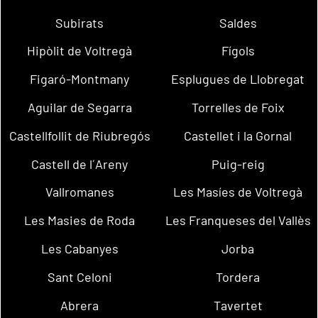
Subirats
Saldes
Hipòlit de Voltregà
Fígols
Figaró-Montmany
Esplugues de Llobregat
Aguilar de Segarra
Torrelles de Foix
Castellfollit de Riubregós
Castellet i la Gornal
Castell de l´Areny
Puig-reig
Vallromanes
Les Masíes de Voltregà
Les Masies de Roda
Les Franqueses del Vallès
Les Cabanyes
Jorba
Sant Celoni
Tordera
Abrera
Tavertet