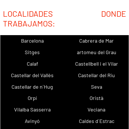
LOCALIDADES DONDE
TRABAJAMOS:
Barcelona
Cabrera de Mar
Sitges
artomeu del Grau
Calaf
Castellbell i el Vilar
Castellar del Vallès
Castellar del Riu
Castellar de n´Hug
Seva
Orpí
Oristà
Vilalba Sasserra
Veciana
Avinyó
Caldes d´Estrac