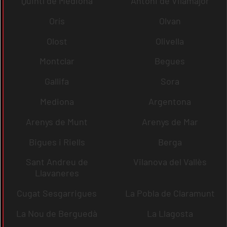
Quintí de Mediona
Antoni de Vilamajor
Orís
Olvan
Olost
Olivella
Montclar
Begues
Gallifa
Sora
Mediona
Argentona
Arenys de Munt
Arenys de Mar
Bigues i Riells
Berga
Sant Andreu de
Vilanova del Vallès
Llavaneres
Cugat Sesgarrigues
La Pobla de Claramunt
La Nou de Berguedà
La Llagosta