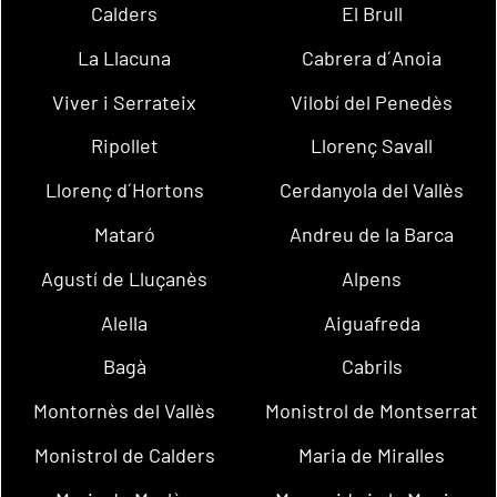
Calders
El Brull
La Llacuna
Cabrera d´Anoia
Viver i Serrateix
Vilobí del Penedès
Ripollet
Llorenç Savall
Llorenç d´Hortons
Cerdanyola del Vallès
Mataró
Andreu de la Barca
Agustí de Lluçanès
Alpens
Alella
Aiguafreda
Bagà
Cabrils
Montornès del Vallès
Monistrol de Montserrat
Monistrol de Calders
Maria de Miralles