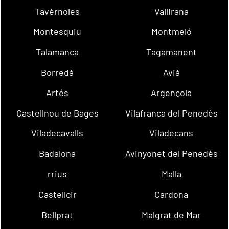
Tavèrnoles
Vallirana
Montesquiu
Montmeló
Talamanca
Tagamanent
Borredà
Avià
Artés
Argençola
Castellnou de Bages
Vilafranca del Penedès
Viladecavalls
Viladecans
Badalona
Avinyonet del Penedès
rrius
Malla
Castellcir
Cardona
Bellprat
Malgrat de Mar