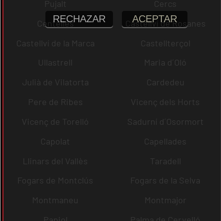
Pujalt
Cercs
RECHAZAR
ACEPTAR
Centelles
Castellví de Rosanes
Castellví de la Marca
Castellterçol
Ullastrell
Maria d´Oló
Julià de Vilatorta
Cardedeu
Pere de Ribes
Vicenç dels Horts
Vicenç de Torelló
Sadurní d´Osormort
Capolat
Capellades
Llinars del Vallès
Taradell
Fogars de Montclús
Fogars de la Selva
Montmaneu
Montmajor
Papiol
Palma de Cervelló