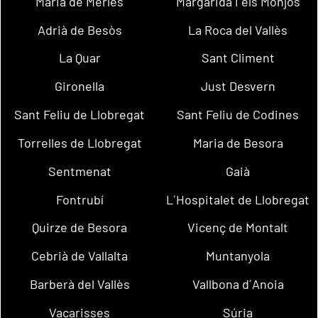
Maria de Merlès
Margarida i els Monjos
Adrià de Besòs
La Roca del Vallès
La Quar
Sant Climent
Gironella
Just Desvern
Sant Feliu de Llobregat
Sant Feliu de Codines
Torrelles de Llobregat
Maria de Besora
Sentmenat
Gaià
Fontrubí
L´Hospitalet de Llobregat
Quirze de Besora
Vicenç de Montalt
Cebrià de Vallalta
Muntanyola
Barberà del Vallès
Vallbona d´Anoia
Vacarisses
Súria