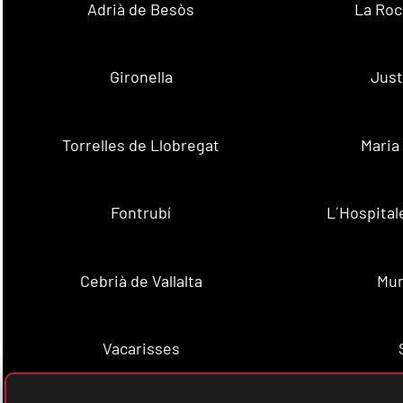
Adrià de Besòs
La Roc
Gironella
Just
Torrelles de Llobregat
Maria
Fontrubí
L´Hospital
Cebrià de Vallalta
Mun
Vacarisses