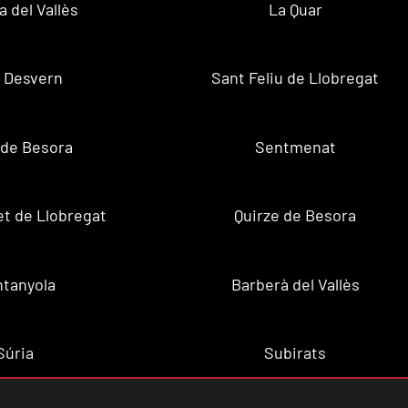
a del Vallès
La Quar
 Desvern
Sant Feliu de Llobregat
 de Besora
Sentmenat
et de Llobregat
Quirze de Besora
tanyola
Barberà del Vallès
Súria
Subirats