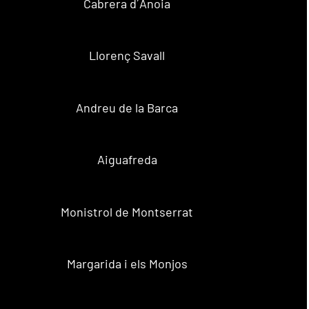
Cabrera d´Anoia
Llorenç Savall
Andreu de la Barca
Aiguafreda
Monistrol de Montserrat
Margarida i els Monjos