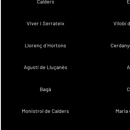
Calders
E
Viver i Serrateix
Vilobí
Llorenç d´Hortons
Cerdanyo
Agustí de Lluçanès
A
Bagà
C
Monistrol de Calders
Maria 