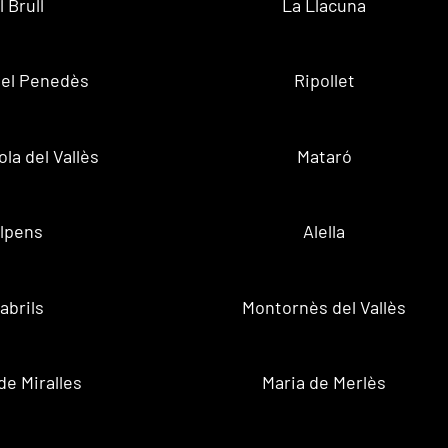
l Brull
La Llacuna
 del Penedès
Ripollet
la del Vallès
Mataró
lpens
Alella
abrils
Montornès del Vallès
de Miralles
Maria de Merlès