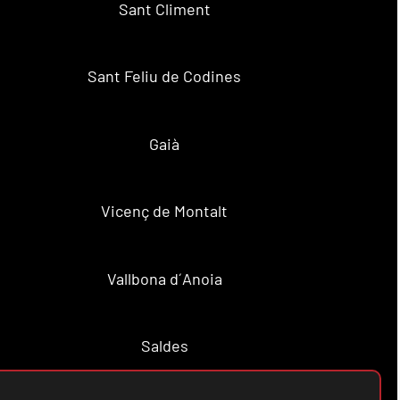
Sant Climent
Sant Feliu de Codines
Gaià
Vicenç de Montalt
Vallbona d´Anoia
Saldes