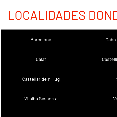
LOCALIDADES DON
Barcelona
Cabre
Calaf
Castellb
Castellar de n´Hug
Vilalba Sasserra
V