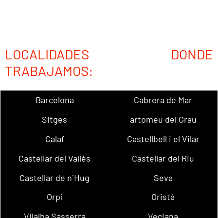
LOCALIDADES DONDE
TRABAJAMOS:
Barcelona
Cabrera de Mar
Sitges
artomeu del Grau
Calaf
Castellbell i el Vilar
Castellar del Vallès
Castellar del Riu
Castellar de n´Hug
Seva
Orpí
Oristà
Vilalba Sasserra
Veciana