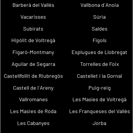
Barberà del Vallès
Vallbona d´Anoia
Vacarisses
Súria
Subirats
Saldes
Hipòlit de Voltregà
Fígols
Figaró-Montmany
Esplugues de Llobregat
Aguilar de Segarra
Torrelles de Foix
Castellfollit de Riubregós
Castellet i la Gornal
Castell de l´Areny
Puig-reig
Vallromanes
Les Masíes de Voltregà
Les Masies de Roda
Les Franqueses del Vallès
Les Cabanyes
Jorba