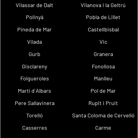
Vilassar de Dalt
Vilanova i la Geltrú
Polinyà
Pobla de Lillet
Pineda de Mar
Castellbisbal
Vilada
Vic
Gurb
Granera
Gisclareny
Fonollosa
Folgueroles
Manlleu
Martí d´Albars
Pol de Mar
Pere Sallavinera
Rupit i Pruit
Torelló
Santa Coloma de Cervelló
Casserres
Carme