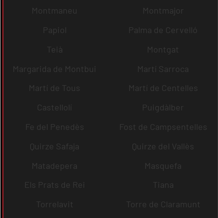
Montmaneu
Montmajor
Papiol
Palma de Cervelló
Teià
Montgat
Margarida de Montbui
Martí Sarroca
Martí de Tous
Martí de Centelles
Castellolí
Puigdàlber
Fe del Penedès
Fost de Campsentelles
Quirze Safaja
Quirze del Vallès
Matadepera
Masquefa
Els Prats de Rei
Tiana
Torrelavit
Torre de Claramunt