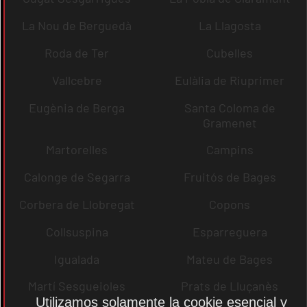
La Nou de Berguedà
La Llagosta
Roda de Ter
Cubelles
Vallcebre
Eulàlia de Riuprimer
Eugènia de Berga
Santa Coloma de
Gramenet
Martorelles
Campins
Calonge de Segarra
Fruitós de Bages
Corbera de Llobregat
Copons
Collsuspina
Esparreguera
Igualada
Mateu de Bages
Martí Sesgueioles
Prats de Lluçanès
Utilizamos solamente la cookie esencial y