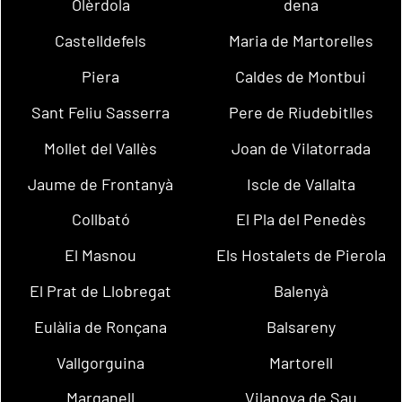
Olèrdola
dena
Castelldefels
Maria de Martorelles
Piera
Caldes de Montbui
Sant Feliu Sasserra
Pere de Riudebitlles
Mollet del Vallès
Joan de Vilatorrada
Jaume de Frontanyà
Iscle de Vallalta
Collbató
El Pla del Penedès
El Masnou
Els Hostalets de Pierola
El Prat de Llobregat
Balenyà
Eulàlia de Ronçana
Balsareny
Vallgorguina
Martorell
Marganell
Vilanova de Sau