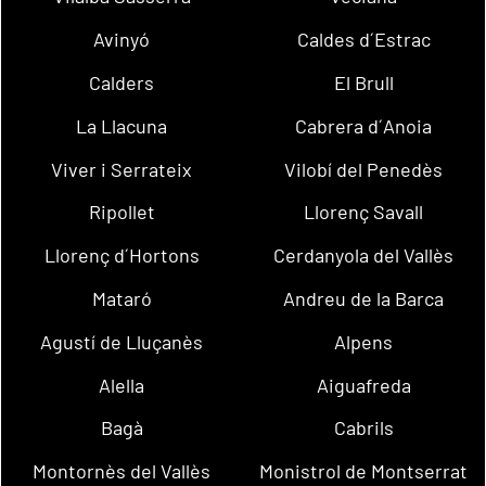
Avinyó
Caldes d´Estrac
Calders
El Brull
La Llacuna
Cabrera d´Anoia
Viver i Serrateix
Vilobí del Penedès
Ripollet
Llorenç Savall
Llorenç d´Hortons
Cerdanyola del Vallès
Mataró
Andreu de la Barca
Agustí de Lluçanès
Alpens
Alella
Aiguafreda
Bagà
Cabrils
Montornès del Vallès
Monistrol de Montserrat