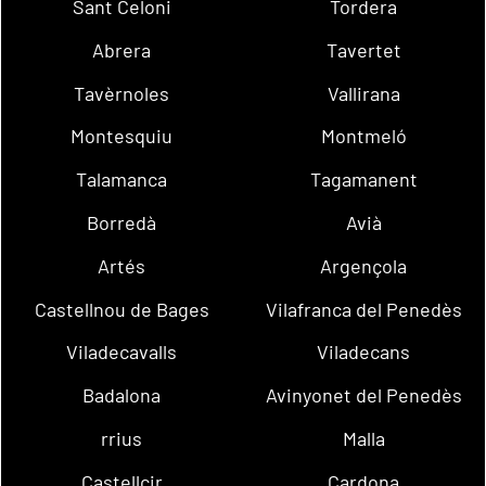
Sant Celoni
Tordera
Abrera
Tavertet
Tavèrnoles
Vallirana
Montesquiu
Montmeló
Talamanca
Tagamanent
Borredà
Avià
Artés
Argençola
Castellnou de Bages
Vilafranca del Penedès
Viladecavalls
Viladecans
Badalona
Avinyonet del Penedès
rrius
Malla
Castellcir
Cardona