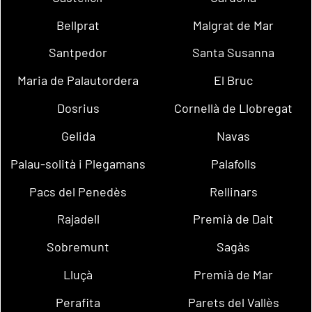
Bellprat
Malgrat de Mar
Santpedor
Santa Susanna
Maria de Palautordera
El Bruc
Dosrius
Cornellà de Llobregat
Gelida
Navas
Palau-solità i Plegamans
Palafolls
Pacs del Penedès
Rellinars
Rajadell
Premià de Dalt
Sobremunt
Sagàs
Lluçà
Premià de Mar
Perafita
Parets del Vallès