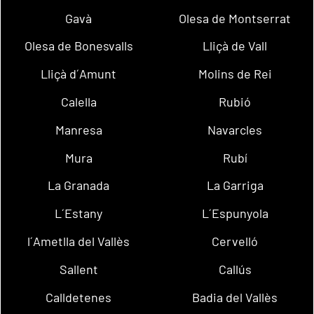
Gavà
Olesa de Montserrat
Olesa de Bonesvalls
Lliçà de Vall
Lliçà d´Amunt
Molins de Rei
Calella
Rubió
Manresa
Navarcles
Mura
Rubí
La Granada
La Garriga
L´Estany
L´Espunyola
l´Ametlla del Vallès
Cervelló
Sallent
Callús
Calldetenes
Badia del Vallès