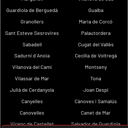
Guardiola de Berguedà
Gualba
Granollers
Maria de Corcó
Sant Esteve Sesrovires
Palautordera
Sabadell
Cugat del Vallès
Sadurní d´Anoia
Cecília de Voltregà
Vilanova del Camí
Montseny
Vilassar de Mar
Tona
Julià de Cerdanyola
Joan Despí
Canyelles
Cànoves i Samalús
Canovelles
Canet de Mar
Vicenç de Castellet
Salvador de Guardiola