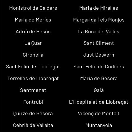
Monistrol de Calders
Maria de Miralles
Maria de Merlès
Margarida i els Monjos
Adrià de Besòs
La Roca del Vallès
La Quar
Sant Climent
Gironella
Just Desvern
Sant Feliu de Llobregat
Sant Feliu de Codines
Torrelles de Llobregat
Maria de Besora
Sentmenat
Gaià
Fontrubí
L´Hospitalet de Llobregat
Quirze de Besora
Vicenç de Montalt
Cebrià de Vallalta
Muntanyola