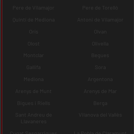
Pere de Vilamajor
Pere de Torelló
Quintí de Mediona
Antoni de Vilamajor
Orís
Olvan
Olost
Olivella
Montclar
Begues
Gallifa
Sora
Mediona
Argentona
Arenys de Munt
Arenys de Mar
Bigues i Riells
Berga
Sant Andreu de
Vilanova del Vallès
Llavaneres
Cugat Sesgarrigues
La Pobla de Claramunt