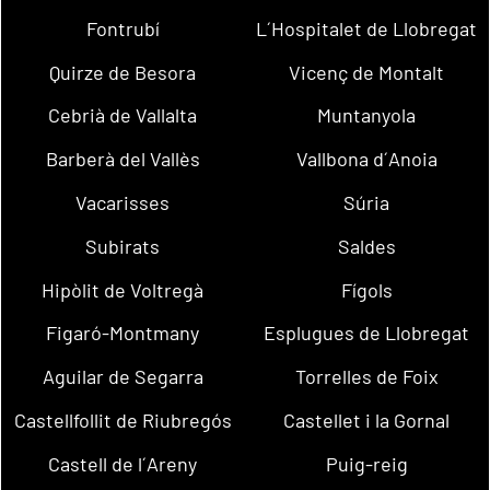
Fontrubí
L´Hospitalet de Llobregat
Quirze de Besora
Vicenç de Montalt
Cebrià de Vallalta
Muntanyola
Barberà del Vallès
Vallbona d´Anoia
Vacarisses
Súria
Subirats
Saldes
Hipòlit de Voltregà
Fígols
Figaró-Montmany
Esplugues de Llobregat
Aguilar de Segarra
Torrelles de Foix
Castellfollit de Riubregós
Castellet i la Gornal
Castell de l´Areny
Puig-reig