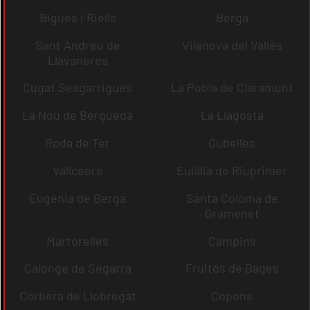
Bigues i Riells
Berga
Sant Andreu de
Vilanova del Vallès
Llavaneres
Cugat Sesgarrigues
La Pobla de Claramunt
La Nou de Berguedà
La Llagosta
Roda de Ter
Cubelles
Vallcebre
Eulàlia de Riuprimer
Eugènia de Berga
Santa Coloma de
Gramenet
Martorelles
Campins
Calonge de Segarra
Fruitós de Bages
Corbera de Llobregat
Copons