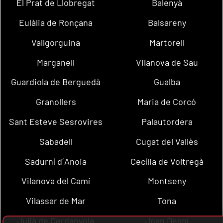
El Prat de Llobregat
Balenyà
Eulàlia de Ronçana
Balsareny
Vallgorguina
Martorell
Marganell
Vilanova de Sau
Guardiola de Berguedà
Gualba
Granollers
Maria de Corcó
Sant Esteve Sesrovires
Palautordera
Sabadell
Cugat del Vallès
Sadurní d´Anoia
Cecília de Voltregà
Vilanova del Camí
Montseny
Vilassar de Mar
Tona
Julià de Cerdanyola
Joan Despí