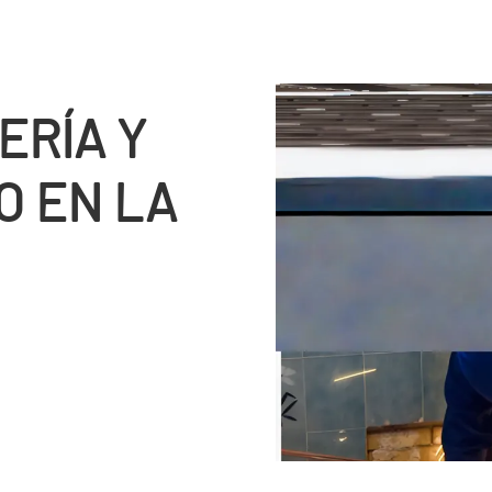
RÍ­A Y
O EN LA