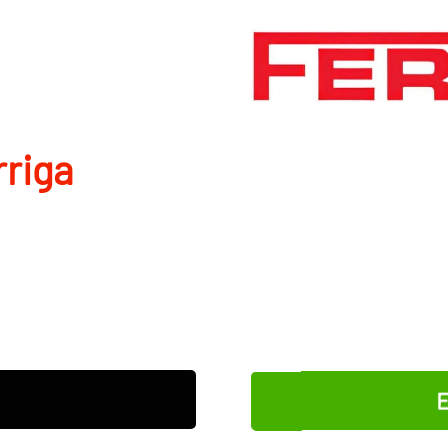
rriga
E