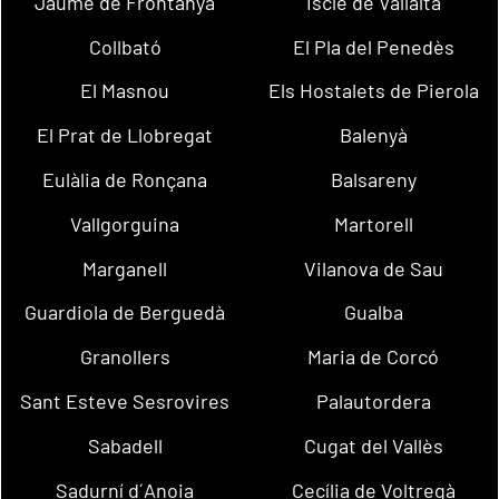
Jaume de Frontanyà
Iscle de Vallalta
Collbató
El Pla del Penedès
El Masnou
Els Hostalets de Pierola
El Prat de Llobregat
Balenyà
Eulàlia de Ronçana
Balsareny
Vallgorguina
Martorell
Marganell
Vilanova de Sau
Guardiola de Berguedà
Gualba
Granollers
Maria de Corcó
Sant Esteve Sesrovires
Palautordera
Sabadell
Cugat del Vallès
Sadurní d´Anoia
Cecília de Voltregà