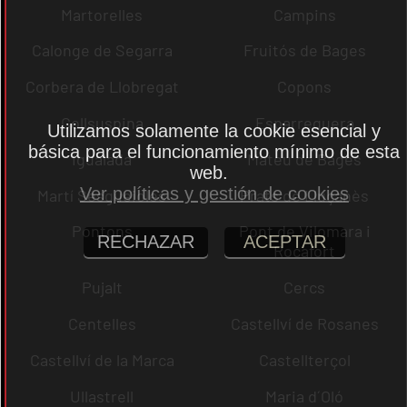
Martorelles
Campins
Calonge de Segarra
Fruitós de Bages
Corbera de Llobregat
Copons
Collsuspina
Esparreguera
Utilizamos solamente la cookie esencial y
básica para el funcionamiento mínimo de esta
Igualada
Mateu de Bages
web.
Ver políticas y gestión de cookies
Martí Sesgueioles
Prats de Lluçanès
Pontons
Pont de Vilomara i
RECHAZAR
ACEPTAR
Rocafort
Pujalt
Cercs
Centelles
Castellví de Rosanes
Castellví de la Marca
Castellterçol
Ullastrell
Maria d´Oló