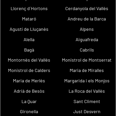
Llorenç d´Hortons
Cerdanyola del Vallès
Mataró
Andreu de la Barca
Agustí de Lluçanès
Alpens
Alella
Aiguafreda
Bagà
Cabrils
Montornès del Vallès
Monistrol de Montserrat
Monistrol de Calders
Maria de Miralles
Maria de Merlès
Margarida i els Monjos
Adrià de Besòs
La Roca del Vallès
La Quar
Sant Climent
Gironella
Just Desvern