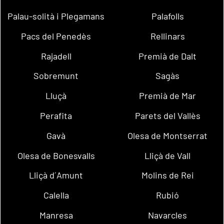
Palau-solità i Plegamans
Palafolls
Pacs del Penedès
Rellinars
Rajadell
Premià de Dalt
Sobremunt
Sagàs
Lluçà
Premià de Mar
Perafita
Parets del Vallès
Gavà
Olesa de Montserrat
Olesa de Bonesvalls
Lliçà de Vall
Lliçà d´Amunt
Molins de Rei
Calella
Rubió
Manresa
Navarcles