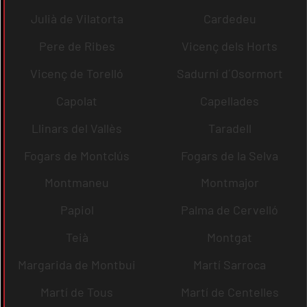
Julià de Vilatorta
Cardedeu
Pere de Ribes
Vicenç dels Horts
Vicenç de Torelló
Sadurní d´Osormort
Capolat
Capellades
Llinars del Vallès
Taradell
Fogars de Montclús
Fogars de la Selva
Montmaneu
Montmajor
Papiol
Palma de Cervelló
Teià
Montgat
Margarida de Montbui
Martí Sarroca
Martí de Tous
Martí de Centelles