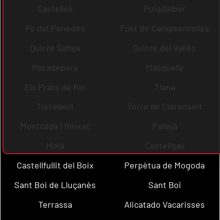
Castellolí
Puigdàlber
Fe del Penedès
Fost de Campsentelles
Quirze Safaja
Quirze del Vallès
Matadepera
Masquefa
Els Prats de Rei
Tiana
Torrelavit
Torre de Claramunt
Montcada i Reixac
Pallejà
Moià
Castellgalí
Castellfullit del Boix
Perpètua de Mogoda
Sant Boi de Lluçanès
Sant Boi
Terrassa
Alicatado Vacarisses