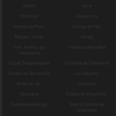
Gallifa
Sora
Mediona
Argentona
Arenys de Munt
Arenys de Mar
Bigues i Riells
Berga
Sant Andreu de
Vilanova del Vallès
Llavaneres
Cugat Sesgarrigues
La Pobla de Claramunt
La Nou de Berguedà
La Llagosta
Roda de Ter
Cubelles
Vallcebre
Eulàlia de Riuprimer
Eugènia de Berga
Santa Coloma de
Gramenet