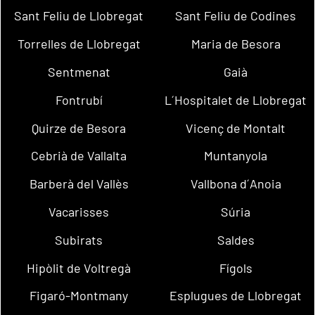
Sant Feliu de Llobregat
Sant Feliu de Codines
Torrelles de Llobregat
Maria de Besora
Sentmenat
Gaià
Fontrubí
L´Hospitalet de Llobregat
Quirze de Besora
Vicenç de Montalt
Cebrià de Vallalta
Muntanyola
Barberà del Vallès
Vallbona d´Anoia
Vacarisses
Súria
Subirats
Saldes
Hipòlit de Voltregà
Fígols
Figaró-Montmany
Esplugues de Llobregat