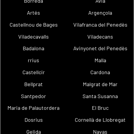
Borredà
Avià
Artés
Argençola
Castellnou de Bages
Vilafranca del Penedès
Viladecavalls
Viladecans
Badalona
Avinyonet del Penedès
rrius
Malla
Castellcir
Cardona
Bellprat
Malgrat de Mar
Santpedor
Santa Susanna
Maria de Palautordera
El Bruc
Dosrius
Cornellà de Llobregat
Gelida
Navas