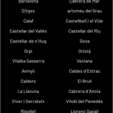
Barcelona
Cabrera de Mar
Sitges
artomeu del Grau
Calaf
Castellbell i el Vilar
Castellar del Vallès
Castellar del Riu
Castellar de n´Hug
Seva
Orpí
Oristà
Vilalba Sasserra
Veciana
Avinyó
Caldes d´Estrac
Calders
El Brull
La Llacuna
Cabrera d´Anoia
Viver i Serrateix
Vilobí del Penedès
Ripollet
Llorenç Savall