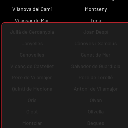
Vilanova del Camí
Montseny
Vilassar de Mar
Tona
Julià de Cerdanyola
Joan Despí
Canyelles
Cànoves i Samalús
Canovelles
Canet de Mar
Vicenç de Castellet
Salvador de Guardiola
Pere de Vilamajor
Pere de Torelló
Quintí de Mediona
Antoni de Vilamajor
Orís
Olvan
Olost
Olivella
Montclar
Begues