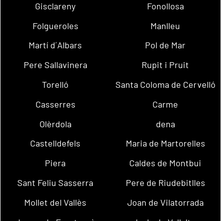
Gisclareny
Fonollosa
Folgueroles
Manlleu
Martí d´Albars
Pol de Mar
Pere Sallavinera
Rupit i Pruit
Torelló
Santa Coloma de Cervelló
Casserres
Carme
Olèrdola
dena
Castelldefels
Maria de Martorelles
Piera
Caldes de Montbui
Sant Feliu Sasserra
Pere de Riudebitlles
Mollet del Vallès
Joan de Vilatorrada