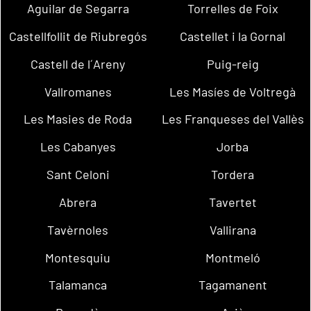
Aguilar de Segarra
Torrelles de Foix
Castellfollit de Riubregós
Castellet i la Gornal
Castell de l´Areny
Puig-reig
Vallromanes
Les Masíes de Voltregà
Les Masies de Roda
Les Franqueses del Vallès
Les Cabanyes
Jorba
Sant Celoni
Tordera
Abrera
Tavertet
Tavèrnoles
Vallirana
Montesquiu
Montmeló
Talamanca
Tagamanent