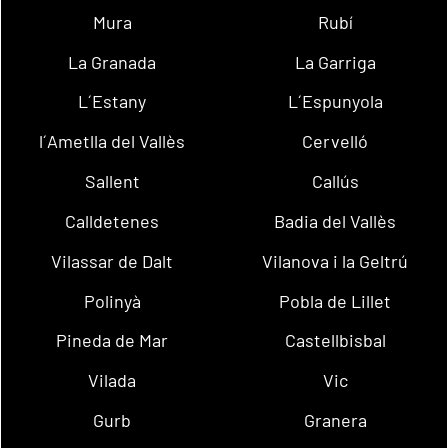
Mura
Rubí
La Granada
La Garriga
L´Estany
L´Espunyola
l´Ametlla del Vallès
Cervelló
Sallent
Callús
Calldetenes
Badia del Vallès
Vilassar de Dalt
Vilanova i la Geltrú
Polinyà
Pobla de Lillet
Pineda de Mar
Castellbisbal
Vilada
Vic
Gurb
Granera