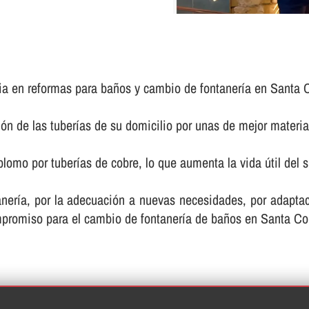
a en reformas para baños y cambio de fontanerí­a en Santa 
ón de las tuberí­as de su domicilio por unas de mejor materia
omo por tuberí­as de cobre, lo que aumenta la vida útil del s
tanerí­a, por la adecuación a nuevas necesidades, por adapt
ompromiso para el cambio de fontanerí­a de baños en Santa C