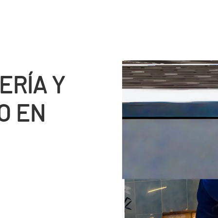
RÍ­A Y
O EN