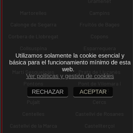
Gramenet
Martorelles
Campins
Calonge de Segarra
Fruitós de Bages
Corbera de Llobregat
Copons
Collsuspina
Esparreguera
Utilizamos solamente la cookie esencial y
Igualada
Mateu de Bages
básica para el funcionamiento mínimo de esta
web.
Martí Sesgueioles
Prats de Lluçanès
Ver políticas y gestión de cookies
Pontons
Pont de Vilomara i
Rocafort
RECHAZAR
ACEPTAR
Pujalt
Cercs
Centelles
Castellví de Rosanes
Castellví de la Marca
Castellterçol