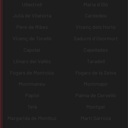
Ullastrell
Maria d´Oló
Julià de Vilatorta
Cardedeu
Pere de Ribes
Vicenç dels Horts
Vicenç de Torelló
Sadurní d´Osormort
Capolat
Capellades
Llinars del Vallès
Taradell
Fogars de Montclús
Fogars de la Selva
Montmaneu
Montmajor
Papiol
Palma de Cervelló
Teià
Montgat
Margarida de Montbui
Martí Sarroca