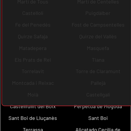
Martí de Tous
Martí de Centelles
Castellolí
Puigdàlber
Fe del Penedès
Fost de Campsentelles
Quirze Safaja
Quirze del Vallès
Matadepera
Masquefa
Els Prats de Rei
Tiana
Torrelavit
Torre de Claramunt
Montcada i Reixac
Pallejà
Moià
Castellgalí
Castellfullit del Boix
Perpètua de Mogoda
Sant Boi de Lluçanès
Sant Boi
Terrassa
Alicatado Cecília de