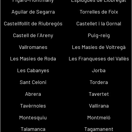
Aguilar de Segarra
Torrelles de Foix
Castellfollit de Riubregós
Castellet i la Gornal
Castell de l´Areny
Puig-reig
Vallromanes
Les Masíes de Voltregà
Les Masies de Roda
Les Franqueses del Vallès
Les Cabanyes
Jorba
Sant Celoni
Tordera
Abrera
Tavertet
Tavèrnoles
Vallirana
Montesquiu
Montmeló
Talamanca
Tagamanent