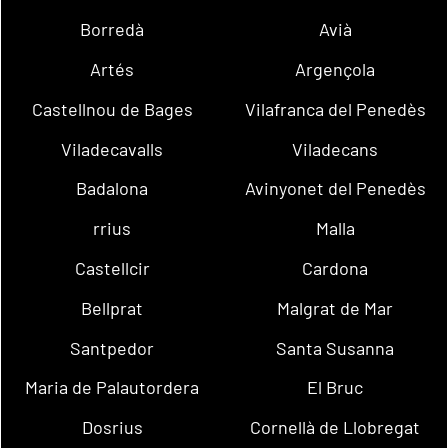
Borredà
Avià
Artés
Argençola
Castellnou de Bages
Vilafranca del Penedès
Viladecavalls
Viladecans
Badalona
Avinyonet del Penedès
rrius
Malla
Castellcir
Cardona
Bellprat
Malgrat de Mar
Santpedor
Santa Susanna
Maria de Palautordera
El Bruc
Dosrius
Cornellà de Llobregat