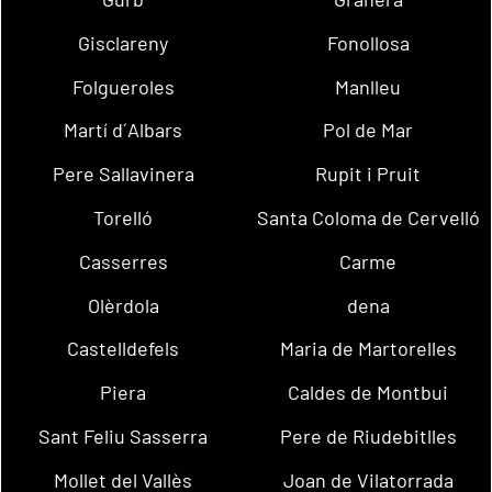
Gisclareny
Fonollosa
Folgueroles
Manlleu
Martí d´Albars
Pol de Mar
Pere Sallavinera
Rupit i Pruit
Torelló
Santa Coloma de Cervelló
Casserres
Carme
Olèrdola
dena
Castelldefels
Maria de Martorelles
Piera
Caldes de Montbui
Sant Feliu Sasserra
Pere de Riudebitlles
Mollet del Vallès
Joan de Vilatorrada