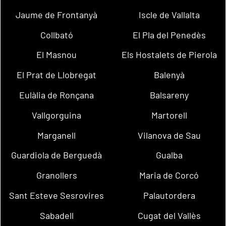
Jaume de Frontanyà
Iscle de Vallalta
Collbató
El Pla del Penedès
El Masnou
Els Hostalets de Pierola
El Prat de Llobregat
Balenyà
Eulàlia de Ronçana
Balsareny
Vallgorguina
Martorell
Marganell
Vilanova de Sau
Guardiola de Berguedà
Gualba
Granollers
Maria de Corcó
Sant Esteve Sesrovires
Palautordera
Sabadell
Cugat del Vallès