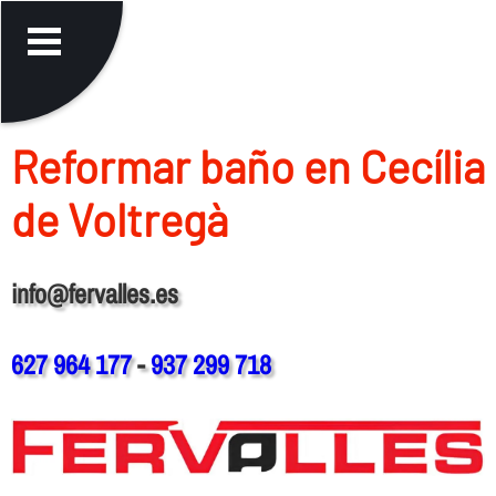
Reformar baño en Cecília
de Voltregà
info@fervalles.es
627 964 177
-
937 299 718