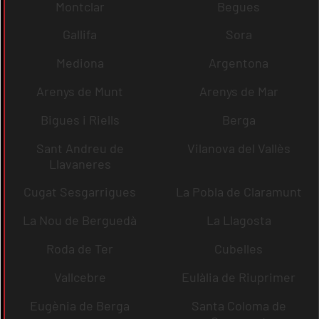
Montclar
Begues
Gallifa
Sora
Mediona
Argentona
Arenys de Munt
Arenys de Mar
Bigues i Riells
Berga
Sant Andreu de
Vilanova del Vallès
Llavaneres
Cugat Sesgarrigues
La Pobla de Claramunt
La Nou de Berguedà
La Llagosta
Roda de Ter
Cubelles
Vallcebre
Eulàlia de Riuprimer
Eugènia de Berga
Santa Coloma de