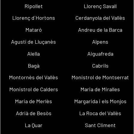
Ripollet
Llorenç Savall
Llorenç d´Hortons
Cerdanyola del Vallès
Mataró
Andreu de la Barca
Agustí de Lluçanès
Alpens
Alella
Aiguafreda
Bagà
Cabrils
Montornès del Vallès
Monistrol de Montserrat
Monistrol de Calders
Maria de Miralles
Maria de Merlès
Margarida i els Monjos
Adrià de Besòs
La Roca del Vallès
La Quar
Sant Climent