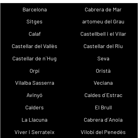
Barcelona
Cabrera de Mar
Sitges
artomeu del Grau
Calaf
Castellbell i el Vilar
Castellar del Vallès
Castellar del Riu
Castellar de n´Hug
Seva
Orpí
Oristà
Vilalba Sasserra
Veciana
Avinyó
Caldes d´Estrac
Calders
El Brull
La Llacuna
Cabrera d´Anoia
Viver i Serrateix
Vilobí del Penedès