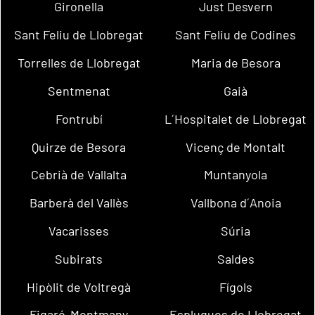
Gironella
Just Desvern
Sant Feliu de Llobregat
Sant Feliu de Codines
Torrelles de Llobregat
Maria de Besora
Sentmenat
Gaià
Fontrubí
L´Hospitalet de Llobregat
Quirze de Besora
Vicenç de Montalt
Cebrià de Vallalta
Muntanyola
Barberà del Vallès
Vallbona d´Anoia
Vacarisses
Súria
Subirats
Saldes
Hipòlit de Voltregà
Fígols
Figaró-Montmany
Esplugues de Llobregat