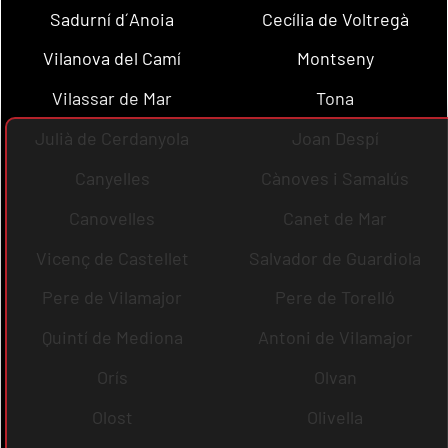
Sadurní d´Anoia
Cecília de Voltregà
Vilanova del Camí
Montseny
Vilassar de Mar
Tona
Julià de Cerdanyola
Joan Despí
Canyelles
Cànoves i Samalús
Canovelles
Canet de Mar
Vicenç de Castellet
Salvador de Guardiola
Pere de Vilamajor
Pere de Torelló
Quintí de Mediona
Antoni de Vilamajor
Orís
Olvan
Olost
Olivella