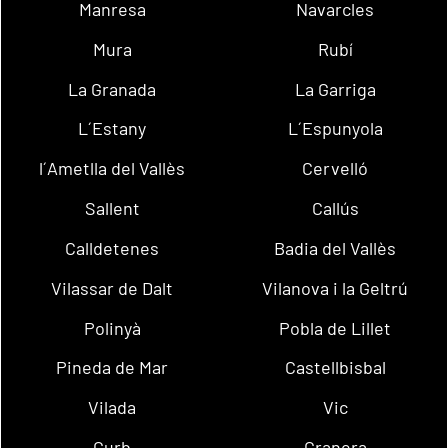
Manresa
Navarcles
Mura
Rubí
La Granada
La Garriga
L´Estany
L´Espunyola
l´Ametlla del Vallès
Cervelló
Sallent
Callús
Calldetenes
Badia del Vallès
Vilassar de Dalt
Vilanova i la Geltrú
Polinyà
Pobla de Lillet
Pineda de Mar
Castellbisbal
Vilada
Vic
Gurb
Granera