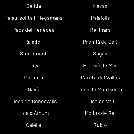
Gelida
Navas
Palau-solità i Plegamans
Palafolls
Pacs del Penedès
Rellinars
Rajadell
Premià de Dalt
Sobremunt
Sagàs
Lluçà
Premià de Mar
Perafita
Parets del Vallès
Gavà
Olesa de Montserrat
Olesa de Bonesvalls
Lliçà de Vall
Lliçà d´Amunt
Molins de Rei
Calella
Rubió