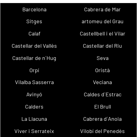
Barcelona
Cabrera de Mar
Sitges
artomeu del Grau
Calaf
Castellbell i el Vilar
Castellar del Vallès
Castellar del Riu
Castellar de n´Hug
Seva
Orpí
Oristà
Vilalba Sasserra
Veciana
Avinyó
Caldes d´Estrac
Calders
El Brull
La Llacuna
Cabrera d´Anoia
Viver i Serrateix
Vilobí del Penedès