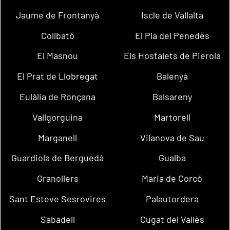
Jaume de Frontanyà
Iscle de Vallalta
Collbató
El Pla del Penedès
El Masnou
Els Hostalets de Pierola
El Prat de Llobregat
Balenyà
Eulàlia de Ronçana
Balsareny
Vallgorguina
Martorell
Marganell
Vilanova de Sau
Guardiola de Berguedà
Gualba
Granollers
Maria de Corcó
Sant Esteve Sesrovires
Palautordera
Sabadell
Cugat del Vallès