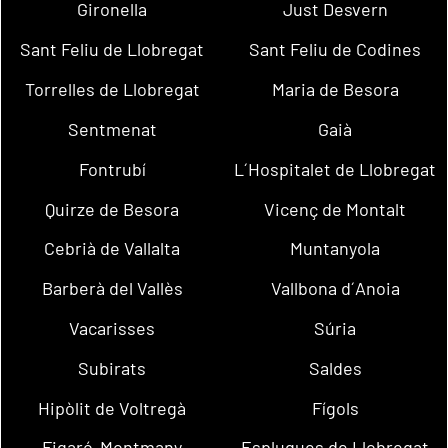
Gironella
Just Desvern
Sant Feliu de Llobregat
Sant Feliu de Codines
Torrelles de Llobregat
Maria de Besora
Sentmenat
Gaià
Fontrubí
L´Hospitalet de Llobregat
Quirze de Besora
Vicenç de Montalt
Cebrià de Vallalta
Muntanyola
Barberà del Vallès
Vallbona d´Anoia
Vacarisses
Súria
Subirats
Saldes
Hipòlit de Voltregà
Fígols
Figaró-Montmany
Esplugues de Llobregat