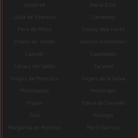
Ullastrell
Maria d´Oló
Julià de Vilatorta
Cardedeu
Pere de Ribes
Vicenç dels Horts
Vicenç de Torelló
Sadurní d´Osormort
Capolat
Capellades
Llinars del Vallès
Taradell
Fogars de Montclús
Fogars de la Selva
Montmaneu
Montmajor
Papiol
Palma de Cervelló
Teià
Montgat
Margarida de Montbui
Martí Sarroca