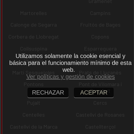
Gramenet
Martorelles
Campins
Calonge de Segarra
Fruitós de Bages
Corbera de Llobregat
Copons
Collsuspina
Esparreguera
Utilizamos solamente la cookie esencial y
Igualada
Mateu de Bages
básica para el funcionamiento mínimo de esta
web.
Martí Sesgueioles
Prats de Lluçanès
Ver políticas y gestión de cookies
Pontons
Pont de Vilomara i
Rocafort
RECHAZAR
ACEPTAR
Pujalt
Cercs
Centelles
Castellví de Rosanes
Castellví de la Marca
Castellterçol