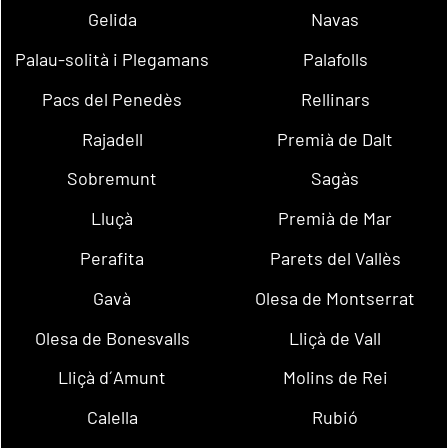
Gelida
Navas
Palau-solità i Plegamans
Palafolls
Pacs del Penedès
Rellinars
Rajadell
Premià de Dalt
Sobremunt
Sagàs
Lluçà
Premià de Mar
Perafita
Parets del Vallès
Gavà
Olesa de Montserrat
Olesa de Bonesvalls
Lliçà de Vall
Lliçà d´Amunt
Molins de Rei
Calella
Rubió