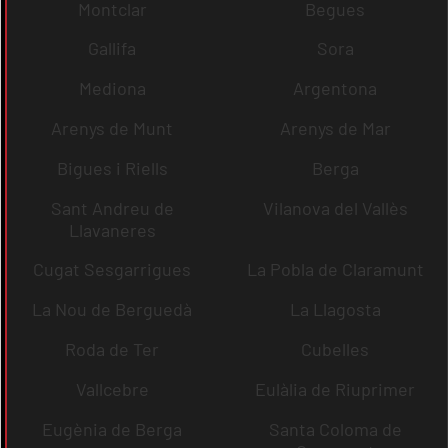
Montclar
Begues
Gallifa
Sora
Mediona
Argentona
Arenys de Munt
Arenys de Mar
Bigues i Riells
Berga
Sant Andreu de
Vilanova del Vallès
Llavaneres
Cugat Sesgarrigues
La Pobla de Claramunt
La Nou de Berguedà
La Llagosta
Roda de Ter
Cubelles
Vallcebre
Eulàlia de Riuprimer
Eugènia de Berga
Santa Coloma de