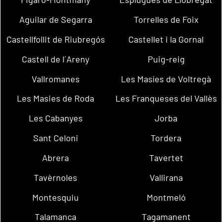
Aguilar de Segarra
Torrelles de Foix
Castellfollit de Riubregós
Castellet i la Gornal
Castell de l´Areny
Puig-reig
Vallromanes
Les Masíes de Voltregà
Les Masies de Roda
Les Franqueses del Vallès
Les Cabanyes
Jorba
Sant Celoni
Tordera
Abrera
Tavertet
Tavèrnoles
Vallirana
Montesquiu
Montmeló
Talamanca
Tagamanent