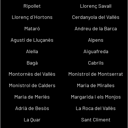
Ripollet
Llorenç Savall
Llorenç d´Hortons
Cerdanyola del Vallès
Mataró
Andreu de la Barca
Agustí de Lluçanès
Alpens
Alella
Aiguafreda
Bagà
Cabrils
Montornès del Vallès
Monistrol de Montserrat
Monistrol de Calders
Maria de Miralles
Maria de Merlès
Margarida i els Monjos
Adrià de Besòs
La Roca del Vallès
La Quar
Sant Climent