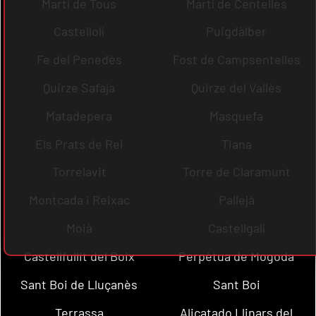
Martí de Tous
Martí de Centelles
Castellolí
Puigdàlber
Fe del Penedès
Fost de Campsentelles
Quirze Safaja
Quirze del Vallès
Matadepera
Masquefa
Els Prats de Rei
Tiana
Torrelavit
Torre de Claramunt
Montcada i Reixac
Pallejà
Moià
Castellgalí
Castellfullit del Boix
Perpètua de Mogoda
Sant Boi de Lluçanès
Sant Boi
Terrassa
Alicatado Llinars del