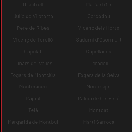
Ullastrell
Maria d´Oló
Julià de Vilatorta
Cardedeu
Pere de Ribes
Vicenç dels Horts
Vicenç de Torelló
Sadurní d´Osormort
Capolat
Capellades
Llinars del Vallès
Taradell
Fogars de Montclús
Fogars de la Selva
Montmaneu
Montmajor
Papiol
Palma de Cervelló
Teià
Montgat
Margarida de Montbui
Martí Sarroca