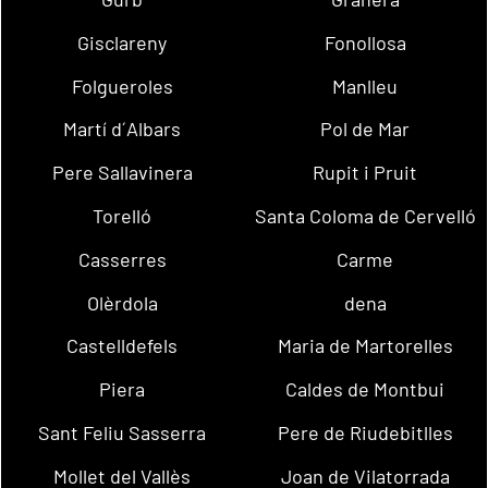
Gisclareny
Fonollosa
Folgueroles
Manlleu
Martí d´Albars
Pol de Mar
Pere Sallavinera
Rupit i Pruit
Torelló
Santa Coloma de Cervelló
Casserres
Carme
Olèrdola
dena
Castelldefels
Maria de Martorelles
Piera
Caldes de Montbui
Sant Feliu Sasserra
Pere de Riudebitlles
Mollet del Vallès
Joan de Vilatorrada