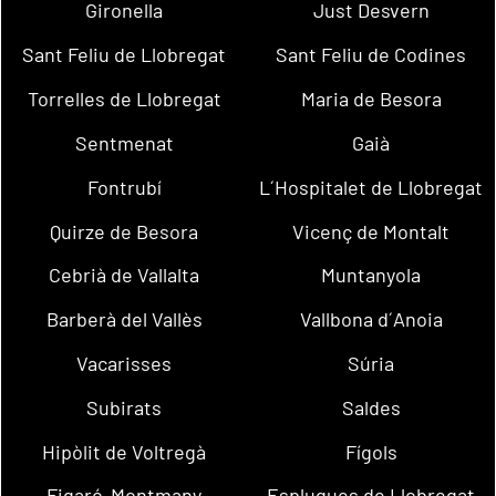
Gironella
Just Desvern
Sant Feliu de Llobregat
Sant Feliu de Codines
Torrelles de Llobregat
Maria de Besora
Sentmenat
Gaià
Fontrubí
L´Hospitalet de Llobregat
Quirze de Besora
Vicenç de Montalt
Cebrià de Vallalta
Muntanyola
Barberà del Vallès
Vallbona d´Anoia
Vacarisses
Súria
Subirats
Saldes
Hipòlit de Voltregà
Fígols
Figaró-Montmany
Esplugues de Llobregat