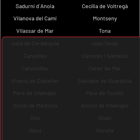
Sadurní d´Anoia
Cecília de Voltregà
Vilanova del Camí
Montseny
Vilassar de Mar
Tona
Julià de Cerdanyola
Joan Despí
Canyelles
Cànoves i Samalús
Canovelles
Canet de Mar
Vicenç de Castellet
Salvador de Guardiola
Pere de Vilamajor
Pere de Torelló
Quintí de Mediona
Antoni de Vilamajor
Orís
Olvan
Olost
Olivella