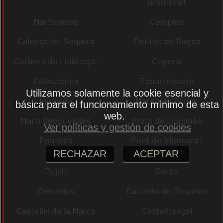
Gramenet
Martorelles
Campins
Calonge de Segarra
Fruitós de Bages
Corbera de Llobregat
Copons
Collsuspina
Esparreguera
Utilizamos solamente la cookie esencial y
Igualada
Mateu de Bages
básica para el funcionamiento mínimo de esta
web.
Martí Sesgueioles
Prats de Lluçanès
Ver políticas y gestión de cookies
Pontons
Pont de Vilomara i
Rocafort
RECHAZAR
ACEPTAR
Pujalt
Cercs
Centelles
Castellví de Rosanes
Castellví de la Marca
Castellterçol