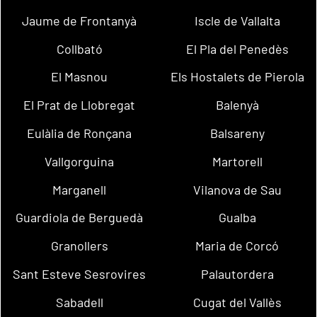
Jaume de Frontanyà
Iscle de Vallalta
Collbató
El Pla del Penedès
El Masnou
Els Hostalets de Pierola
El Prat de Llobregat
Balenyà
Eulàlia de Ronçana
Balsareny
Vallgorguina
Martorell
Marganell
Vilanova de Sau
Guardiola de Berguedà
Gualba
Granollers
Maria de Corcó
Sant Esteve Sesrovires
Palautordera
Sabadell
Cugat del Vallès