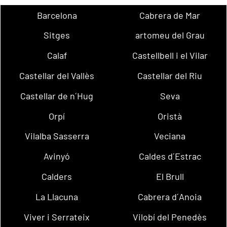
Barcelona
Cabrera de Mar
Sitges
artomeu del Grau
Calaf
Castellbell i el Vilar
Castellar del Vallès
Castellar del Riu
Castellar de n´Hug
Seva
Orpí
Oristà
Vilalba Sasserra
Veciana
Avinyó
Caldes d´Estrac
Calders
El Brull
La Llacuna
Cabrera d´Anoia
Viver i Serrateix
Vilobí del Penedès