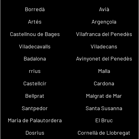
Borredà
Avià
Artés
Argençola
Castellnou de Bages
Vilafranca del Penedès
Viladecavalls
Viladecans
Badalona
Avinyonet del Penedès
rrius
Malla
Castellcir
Cardona
Bellprat
Malgrat de Mar
Santpedor
Santa Susanna
Maria de Palautordera
El Bruc
Dosrius
Cornellà de Llobregat