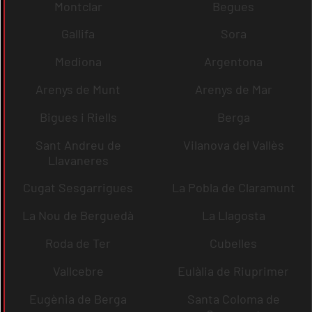
Montclar
Begues
Gallifa
Sora
Mediona
Argentona
Arenys de Munt
Arenys de Mar
Bigues i Riells
Berga
Sant Andreu de
Vilanova del Vallès
Llavaneres
Cugat Sesgarrigues
La Pobla de Claramunt
La Nou de Berguedà
La Llagosta
Roda de Ter
Cubelles
Vallcebre
Eulàlia de Riuprimer
Eugènia de Berga
Santa Coloma de