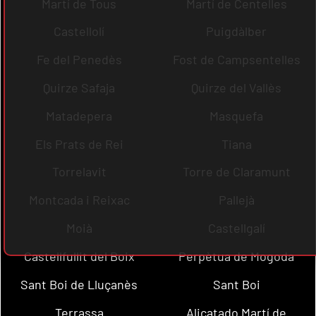
Martí de Tous
Martí de Centelles
Castellolí
Puigdàlber
Fe del Penedès
Fost de Campsentelles
Quirze Safaja
Quirze del Vallès
Matadepera
Masquefa
Els Prats de Rei
Tiana
Torrelavit
Torre de Claramunt
Montcada i Reixac
Pallejà
Moià
Castellgalí
Castellfullit del Boix
Perpètua de Mogoda
Sant Boi de Lluçanès
Sant Boi
Terrassa
Alicatado Martí de