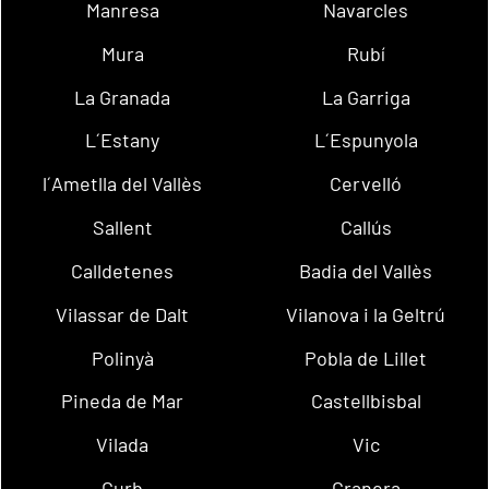
Manresa
Navarcles
Mura
Rubí
La Granada
La Garriga
L´Estany
L´Espunyola
l´Ametlla del Vallès
Cervelló
Sallent
Callús
Calldetenes
Badia del Vallès
Vilassar de Dalt
Vilanova i la Geltrú
Polinyà
Pobla de Lillet
Pineda de Mar
Castellbisbal
Vilada
Vic
Gurb
Granera