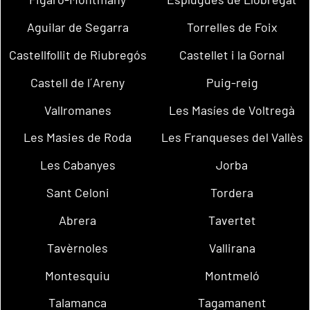
Aguilar de Segarra
Torrelles de Foix
Castellfollit de Riubregós
Castellet i la Gornal
Castell de l´Areny
Puig-reig
Vallromanes
Les Masíes de Voltregà
Les Masies de Roda
Les Franqueses del Vallès
Les Cabanyes
Jorba
Sant Celoni
Tordera
Abrera
Tavertet
Tavèrnoles
Vallirana
Montesquiu
Montmeló
Talamanca
Tagamanent