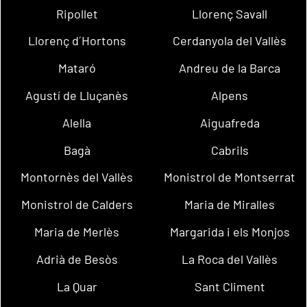
Ripollet
Llorenç Savall
Llorenç d´Hortons
Cerdanyola del Vallès
Mataró
Andreu de la Barca
Agustí de Lluçanès
Alpens
Alella
Aiguafreda
Bagà
Cabrils
Montornès del Vallès
Monistrol de Montserrat
Monistrol de Calders
Maria de Miralles
Maria de Merlès
Margarida i els Monjos
Adrià de Besòs
La Roca del Vallès
La Quar
Sant Climent