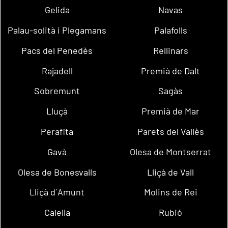
Gelida
Navas
Palau-solità i Plegamans
Palafolls
Pacs del Penedès
Rellinars
Rajadell
Premià de Dalt
Sobremunt
Sagàs
Lluçà
Premià de Mar
Perafita
Parets del Vallès
Gavà
Olesa de Montserrat
Olesa de Bonesvalls
Lliçà de Vall
Lliçà d´Amunt
Molins de Rei
Calella
Rubió