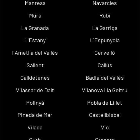
Manresa
Navarcles
Mura
Rubí
La Granada
La Garriga
L´Estany
L´Espunyola
l´Ametlla del Vallès
Cervelló
Sallent
Callús
Calldetenes
Badia del Vallès
Vilassar de Dalt
Vilanova i la Geltrú
Polinyà
Pobla de Lillet
Pineda de Mar
Castellbisbal
Vilada
Vic
Gurb
Granera