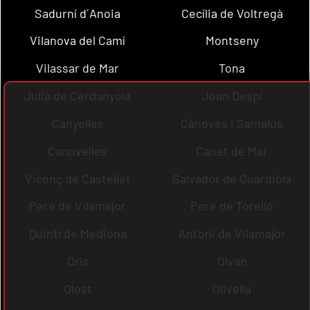
Sadurní d´Anoia
Cecília de Voltregà
Vilanova del Camí
Montseny
Vilassar de Mar
Tona
Julià de Cerdanyola
Joan Despí
Canyelles
Cànoves i Samalús
Canovelles
Canet de Mar
Vicenç de Castellet
Salvador de Guardiola
Pere de Vilamajor
Pere de Torelló
Quintí de Mediona
Antoni de Vilamajor
Orís
Olvan
Olost
Olivella