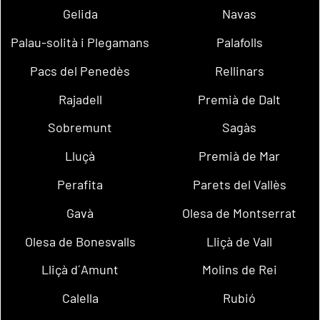
Gelida
Navas
Palau-solità i Plegamans
Palafolls
Pacs del Penedès
Rellinars
Rajadell
Premià de Dalt
Sobremunt
Sagàs
Lluçà
Premià de Mar
Perafita
Parets del Vallès
Gavà
Olesa de Montserrat
Olesa de Bonesvalls
Lliçà de Vall
Lliçà d´Amunt
Molins de Rei
Calella
Rubió