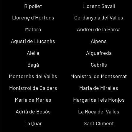
Ripollet
Llorenç Savall
Llorenç d´Hortons
Cerdanyola del Vallès
Mataró
Andreu de la Barca
Agustí de Lluçanès
Alpens
Alella
Aiguafreda
Bagà
Cabrils
Montornès del Vallès
Monistrol de Montserrat
Monistrol de Calders
Maria de Miralles
Maria de Merlès
Margarida i els Monjos
Adrià de Besòs
La Roca del Vallès
La Quar
Sant Climent