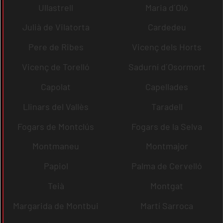
Ullastrell
Maria d´Oló
Julià de Vilatorta
Cardedeu
Pere de Ribes
Vicenç dels Horts
Vicenç de Torelló
Sadurní d´Osormort
Capolat
Capellades
Llinars del Vallès
Taradell
Fogars de Montclús
Fogars de la Selva
Montmaneu
Montmajor
Papiol
Palma de Cervelló
Teià
Montgat
Margarida de Montbui
Martí Sarroca