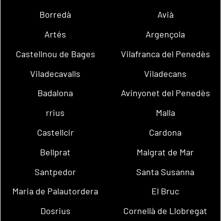
Borredà
Avià
Artés
Argençola
Castellnou de Bages
Vilafranca del Penedès
Viladecavalls
Viladecans
Badalona
Avinyonet del Penedès
rrius
Malla
Castellcir
Cardona
Bellprat
Malgrat de Mar
Santpedor
Santa Susanna
Maria de Palautordera
El Bruc
Dosrius
Cornellà de Llobregat