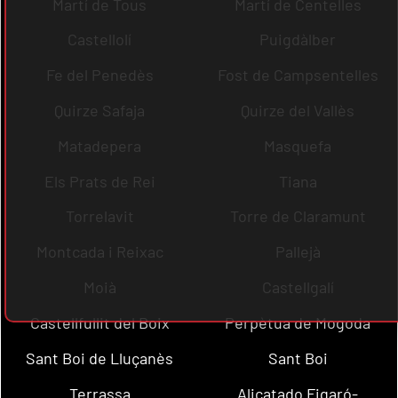
Martí de Tous
Martí de Centelles
Castellolí
Puigdàlber
Fe del Penedès
Fost de Campsentelles
Quirze Safaja
Quirze del Vallès
Matadepera
Masquefa
Els Prats de Rei
Tiana
Torrelavit
Torre de Claramunt
Montcada i Reixac
Pallejà
Moià
Castellgalí
Castellfullit del Boix
Perpètua de Mogoda
Sant Boi de Lluçanès
Sant Boi
Terrassa
Alicatado Figaró-