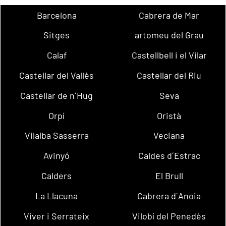
Barcelona
Cabrera de Mar
Sitges
artomeu del Grau
Calaf
Castellbell i el Vilar
Castellar del Vallès
Castellar del Riu
Castellar de n´Hug
Seva
Orpí
Oristà
Vilalba Sasserra
Veciana
Avinyó
Caldes d´Estrac
Calders
El Brull
La Llacuna
Cabrera d´Anoia
Viver i Serrateix
Vilobí del Penedès