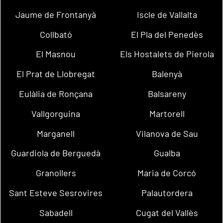
Jaume de Frontanyà
Iscle de Vallalta
Collbató
El Pla del Penedès
El Masnou
Els Hostalets de Pierola
El Prat de Llobregat
Balenyà
Eulàlia de Ronçana
Balsareny
Vallgorguina
Martorell
Marganell
Vilanova de Sau
Guardiola de Berguedà
Gualba
Granollers
Maria de Corcó
Sant Esteve Sesrovires
Palautordera
Sabadell
Cugat del Vallès