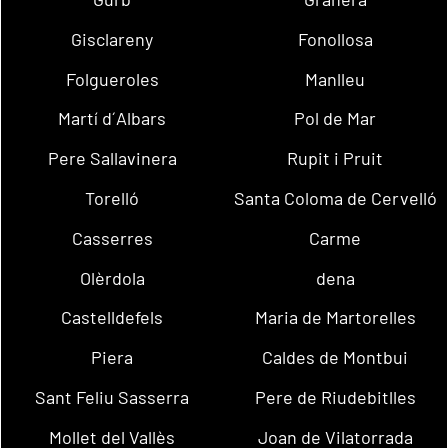
Gisclareny
Fonollosa
Folgueroles
Manlleu
Martí d´Albars
Pol de Mar
Pere Sallavinera
Rupit i Pruit
Torelló
Santa Coloma de Cervelló
Casserres
Carme
Olèrdola
dena
Castelldefels
Maria de Martorelles
Piera
Caldes de Montbui
Sant Feliu Sasserra
Pere de Riudebitlles
Mollet del Vallès
Joan de Vilatorrada