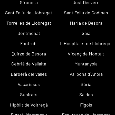
Gironella
Just Desvern
Sant Feliu de Llobregat
Sant Feliu de Codines
Torrelles de Llobregat
Maria de Besora
Sentmenat
Gaià
Fontrubí
L´Hospitalet de Llobregat
Quirze de Besora
Vicenç de Montalt
Cebrià de Vallalta
Muntanyola
Barberà del Vallès
Vallbona d´Anoia
Vacarisses
Súria
Subirats
Saldes
Hipòlit de Voltregà
Fígols
Figaró-Montmany
Esplugues de Llobregat