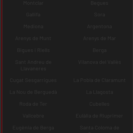
Montclar
Begues
Gallifa
Sora
Mediona
Argentona
Arenys de Munt
Arenys de Mar
Bigues i Riells
Berga
Sant Andreu de
Vilanova del Vallès
Llavaneres
Cugat Sesgarrigues
La Pobla de Claramunt
La Nou de Berguedà
La Llagosta
Roda de Ter
Cubelles
Vallcebre
Eulàlia de Riuprimer
Eugènia de Berga
Santa Coloma de