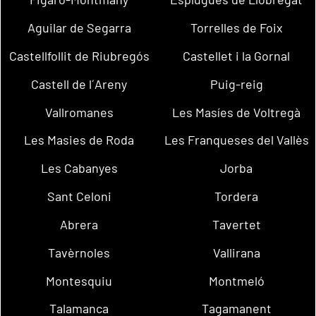
Aguilar de Segarra
Torrelles de Foix
Castellfollit de Riubregós
Castellet i la Gornal
Castell de l´Areny
Puig-reig
Vallromanes
Les Masíes de Voltregà
Les Masies de Roda
Les Franqueses del Vallès
Les Cabanyes
Jorba
Sant Celoni
Tordera
Abrera
Tavertet
Tavèrnoles
Vallirana
Montesquiu
Montmeló
Talamanca
Tagamanent