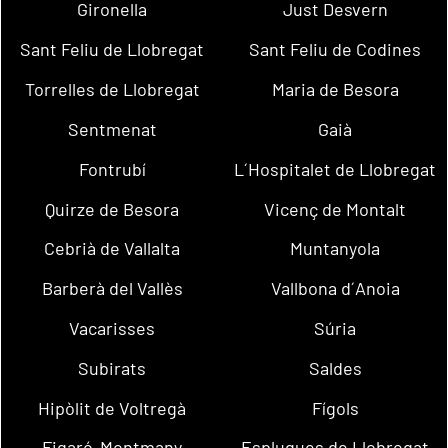
Gironella
Just Desvern
Sant Feliu de Llobregat
Sant Feliu de Codines
Torrelles de Llobregat
Maria de Besora
Sentmenat
Gaià
Fontrubí
L´Hospitalet de Llobregat
Quirze de Besora
Vicenç de Montalt
Cebrià de Vallalta
Muntanyola
Barberà del Vallès
Vallbona d´Anoia
Vacarisses
Súria
Subirats
Saldes
Hipòlit de Voltregà
Fígols
Figaró-Montmany
Esplugues de Llobregat