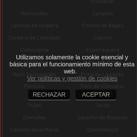
Gramenet
Martorelles
Campins
Calonge de Segarra
Fruitós de Bages
Corbera de Llobregat
Copons
Collsuspina
Esparreguera
Utilizamos solamente la cookie esencial y
Igualada
Mateu de Bages
básica para el funcionamiento mínimo de esta
web.
Martí Sesgueioles
Prats de Lluçanès
Ver políticas y gestión de cookies
Pontons
Pont de Vilomara i
Rocafort
RECHAZAR
ACEPTAR
Pujalt
Cercs
Centelles
Castellví de Rosanes
Castellví de la Marca
Castellterçol