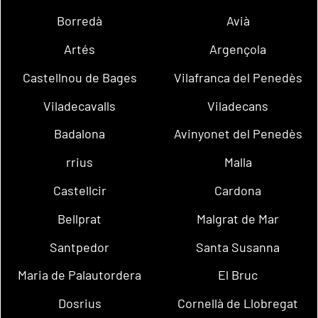
Borredà
Avià
Artés
Argençola
Castellnou de Bages
Vilafranca del Penedès
Viladecavalls
Viladecans
Badalona
Avinyonet del Penedès
rrius
Malla
Castellcir
Cardona
Bellprat
Malgrat de Mar
Santpedor
Santa Susanna
Maria de Palautordera
El Bruc
Dosrius
Cornellà de Llobregat