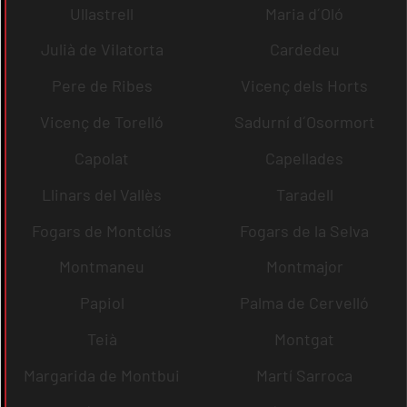
Ullastrell
Maria d´Oló
Julià de Vilatorta
Cardedeu
Pere de Ribes
Vicenç dels Horts
Vicenç de Torelló
Sadurní d´Osormort
Capolat
Capellades
Llinars del Vallès
Taradell
Fogars de Montclús
Fogars de la Selva
Montmaneu
Montmajor
Papiol
Palma de Cervelló
Teià
Montgat
Margarida de Montbui
Martí Sarroca