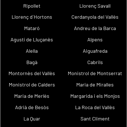
Ripollet
Llorenç Savall
Llorenç d´Hortons
Cerdanyola del Vallès
Mataró
Andreu de la Barca
Agustí de Lluçanès
Alpens
Alella
Aiguafreda
Bagà
Cabrils
Montornès del Vallès
Monistrol de Montserrat
Monistrol de Calders
Maria de Miralles
Maria de Merlès
Margarida i els Monjos
Adrià de Besòs
La Roca del Vallès
La Quar
Sant Climent