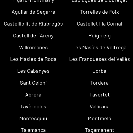
Aguilar de Segarra
Torrelles de Foix
Castellfollit de Riubregós
Castellet i la Gornal
Castell de l´Areny
Puig-reig
Vallromanes
Les Masíes de Voltregà
Les Masies de Roda
Les Franqueses del Vallès
Les Cabanyes
Jorba
Sant Celoni
Tordera
Abrera
Tavertet
Tavèrnoles
Vallirana
Montesquiu
Montmeló
Talamanca
Tagamanent