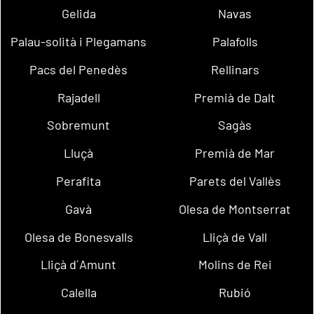
Gelida
Navas
Palau-solità i Plegamans
Palafolls
Pacs del Penedès
Rellinars
Rajadell
Premià de Dalt
Sobremunt
Sagàs
Lluçà
Premià de Mar
Perafita
Parets del Vallès
Gavà
Olesa de Montserrat
Olesa de Bonesvalls
Lliçà de Vall
Lliçà d´Amunt
Molins de Rei
Calella
Rubió