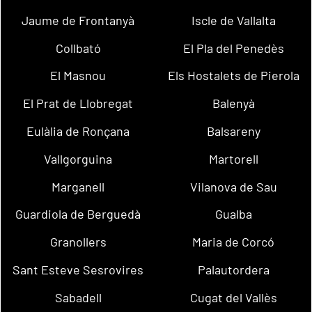
Jaume de Frontanyà
Iscle de Vallalta
Collbató
El Pla del Penedès
El Masnou
Els Hostalets de Pierola
El Prat de Llobregat
Balenyà
Eulàlia de Ronçana
Balsareny
Vallgorguina
Martorell
Marganell
Vilanova de Sau
Guardiola de Berguedà
Gualba
Granollers
Maria de Corcó
Sant Esteve Sesrovires
Palautordera
Sabadell
Cugat del Vallès