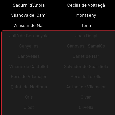
Sadurní d´Anoia
Cecília de Voltregà
Vilanova del Camí
Montseny
Vilassar de Mar
Tona
Julià de Cerdanyola
Joan Despí
Canyelles
Cànoves i Samalús
Canovelles
Canet de Mar
Vicenç de Castellet
Salvador de Guardiola
Pere de Vilamajor
Pere de Torelló
Quintí de Mediona
Antoni de Vilamajor
Orís
Olvan
Olost
Olivella