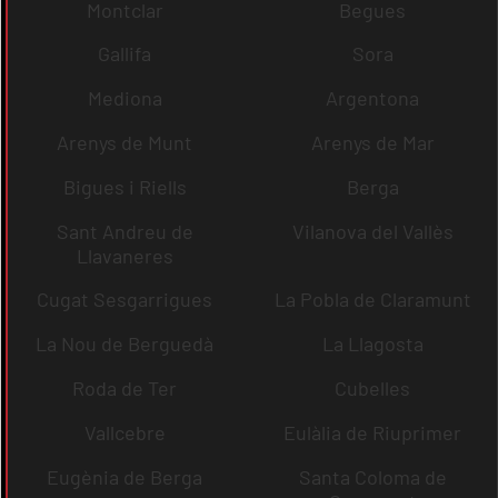
Montclar
Begues
Gallifa
Sora
Mediona
Argentona
Arenys de Munt
Arenys de Mar
Bigues i Riells
Berga
Sant Andreu de
Vilanova del Vallès
Llavaneres
Cugat Sesgarrigues
La Pobla de Claramunt
La Nou de Berguedà
La Llagosta
Roda de Ter
Cubelles
Vallcebre
Eulàlia de Riuprimer
Eugènia de Berga
Santa Coloma de