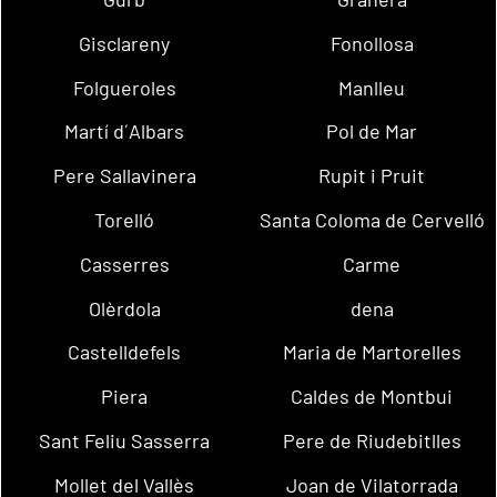
Gisclareny
Fonollosa
Folgueroles
Manlleu
Martí d´Albars
Pol de Mar
Pere Sallavinera
Rupit i Pruit
Torelló
Santa Coloma de Cervelló
Casserres
Carme
Olèrdola
dena
Castelldefels
Maria de Martorelles
Piera
Caldes de Montbui
Sant Feliu Sasserra
Pere de Riudebitlles
Mollet del Vallès
Joan de Vilatorrada