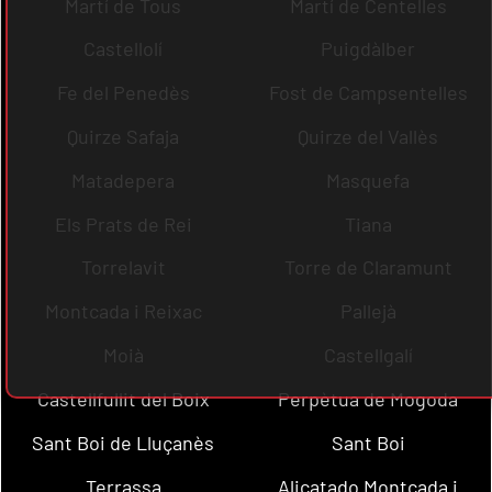
Martí de Tous
Martí de Centelles
Castellolí
Puigdàlber
Fe del Penedès
Fost de Campsentelles
Quirze Safaja
Quirze del Vallès
Matadepera
Masquefa
Els Prats de Rei
Tiana
Torrelavit
Torre de Claramunt
Montcada i Reixac
Pallejà
Moià
Castellgalí
Castellfullit del Boix
Perpètua de Mogoda
Sant Boi de Lluçanès
Sant Boi
Terrassa
Alicatado Montcada i