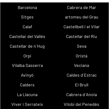
Barcelona
Cabrera de Mar
Sitges
artomeu del Grau
Calaf
Castellbell i el Vilar
Castellar del Vallès
Castellar del Riu
Castellar de n´Hug
Seva
Orpí
Oristà
Vilalba Sasserra
Veciana
Avinyó
Caldes d´Estrac
Calders
El Brull
La Llacuna
Cabrera d´Anoia
Viver i Serrateix
Vilobí del Penedès