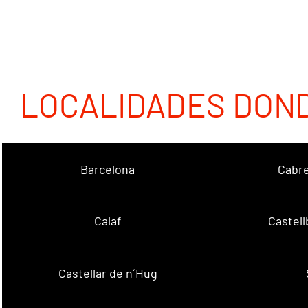
LOCALIDADES DON
Barcelona
Cabre
Calaf
Castellb
Castellar de n´Hug