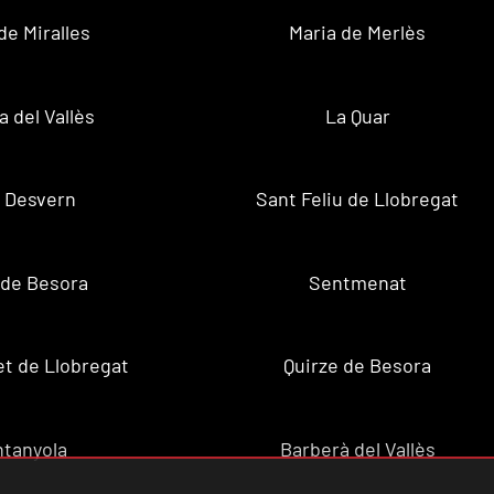
de Miralles
Maria de Merlès
a del Vallès
La Quar
 Desvern
Sant Feliu de Llobregat
 de Besora
Sentmenat
et de Llobregat
Quirze de Besora
tanyola
Barberà del Vallès