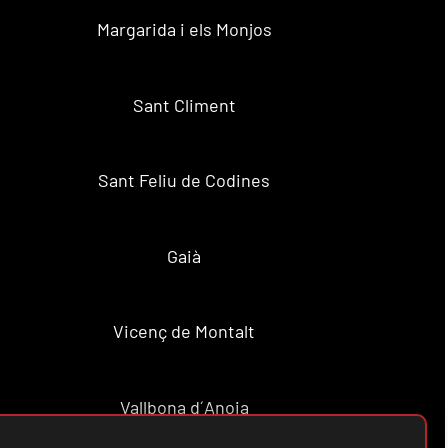
Margarida i els Monjos
Sant Climent
Sant Feliu de Codines
Gaià
Vicenç de Montalt
Vallbona d´Anoia