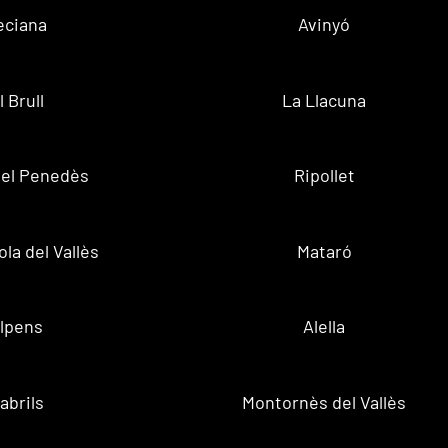
eciana
Avinyó
l Brull
La Llacuna
 del Penedès
Ripollet
la del Vallès
Mataró
lpens
Alella
abrils
Montornès del Vallès