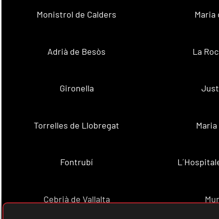
Monistrol de Calders
Maria 
Adrià de Besòs
La Roc
Gironella
Just
Torrelles de Llobregat
Maria
Fontrubí
L´Hospital
Cebrià de Vallalta
Mun