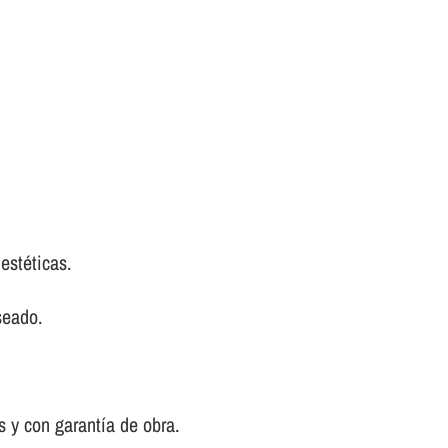
estéticas.
seado.
 y con garantí­a de obra.