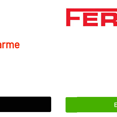
arme
E