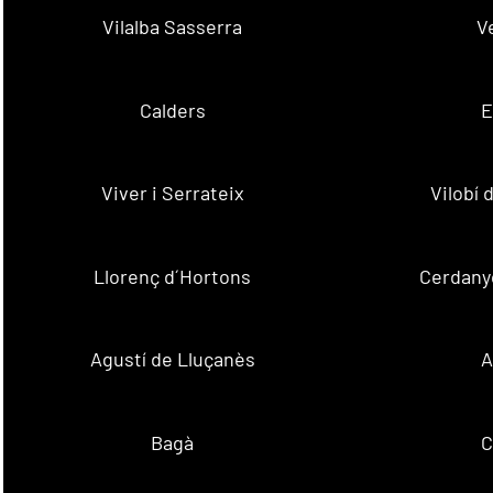
Vilalba Sasserra
V
Calders
E
Viver i Serrateix
Vilobí
Llorenç d´Hortons
Cerdanyo
Agustí de Lluçanès
A
Bagà
C