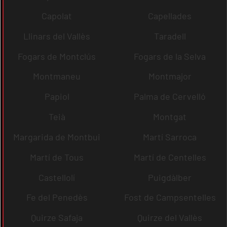
Capolat
Capellades
Llinars del Vallès
Taradell
Fogars de Montclús
Fogars de la Selva
Montmaneu
Montmajor
Papiol
Palma de Cervelló
Teià
Montgat
Margarida de Montbui
Martí Sarroca
Martí de Tous
Martí de Centelles
Castellolí
Puigdàlber
Fe del Penedès
Fost de Campsentelles
Quirze Safaja
Quirze del Vallès