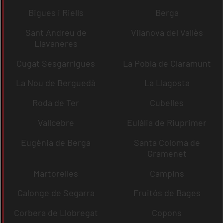
Bigues i Riells
Berga
Sant Andreu de
Vilanova del Vallès
Llavaneres
Cugat Sesgarrigues
La Pobla de Claramunt
La Nou de Berguedà
La Llagosta
Roda de Ter
Cubelles
Vallcebre
Eulàlia de Riuprimer
Eugènia de Berga
Santa Coloma de
Gramenet
Martorelles
Campins
Calonge de Segarra
Fruitós de Bages
Corbera de Llobregat
Copons