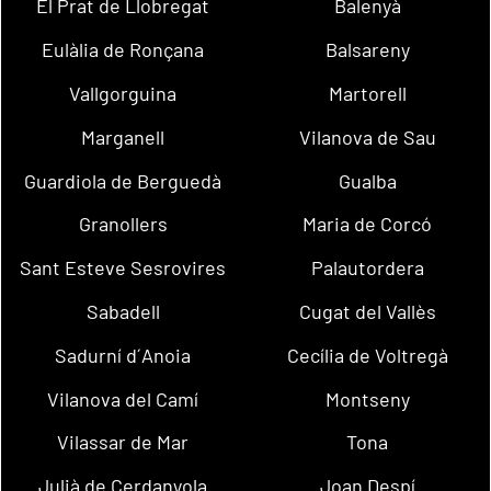
El Prat de Llobregat
Balenyà
Eulàlia de Ronçana
Balsareny
Vallgorguina
Martorell
Marganell
Vilanova de Sau
Guardiola de Berguedà
Gualba
Granollers
Maria de Corcó
Sant Esteve Sesrovires
Palautordera
Sabadell
Cugat del Vallès
Sadurní d´Anoia
Cecília de Voltregà
Vilanova del Camí
Montseny
Vilassar de Mar
Tona
Julià de Cerdanyola
Joan Despí