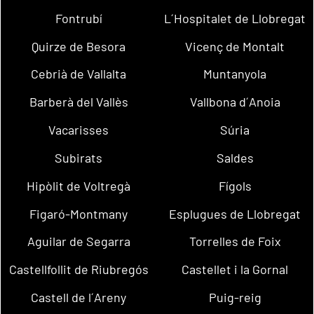
Fontrubí
L´Hospitalet de Llobregat
Quirze de Besora
Vicenç de Montalt
Cebrià de Vallalta
Muntanyola
Barberà del Vallès
Vallbona d´Anoia
Vacarisses
Súria
Subirats
Saldes
Hipòlit de Voltregà
Fígols
Figaró-Montmany
Esplugues de Llobregat
Aguilar de Segarra
Torrelles de Foix
Castellfollit de Riubregós
Castellet i la Gornal
Castell de l´Areny
Puig-reig