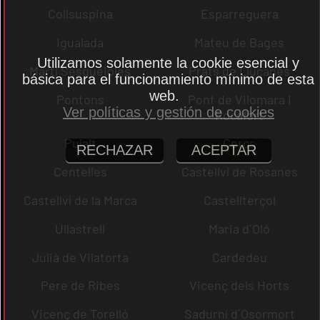
Collsuspina
Esparreguera
Igualada
Mateu de Bages
Utilizamos solamente la cookie esencial y
Martí Sesgueioles
Prats de Lluçanès
básica para el funcionamiento mínimo de esta
web.
Pontons
Pont de Vilomara i
Ver políticas y gestión de cookies
Rocafort
Pujalt
Cercs
RECHAZAR
ACEPTAR
Centelles
Castellví de Rosanes
Castellví de la Marca
Castellterçol
Ullastrell
Maria d´Oló
Julià de Vilatorta
Cardedeu
Pere de Ribes
Vicenç dels Horts
Vicenç de Torelló
Sadurní d´Osormort