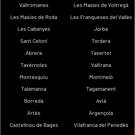
Vallromanes
Les Masíes de Voltregà
Les Masies de Roda
Les Franqueses del Vallès
Les Cabanyes
Jorba
Sant Celoni
Tordera
Abrera
Tavertet
Tavèrnoles
Vallirana
Montesquiu
Montmeló
Talamanca
Tagamanent
Borredà
Avià
Artés
Argençola
Castellnou de Bages
Vilafranca del Penedès