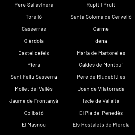
Pere Sallavinera
Rupit i Pruit
Torelló
Santa Coloma de Cervelló
Casserres
Carme
Olèrdola
dena
Castelldefels
Maria de Martorelles
Piera
Caldes de Montbui
Sant Feliu Sasserra
Pere de Riudebitlles
Mollet del Vallès
Joan de Vilatorrada
Jaume de Frontanyà
Iscle de Vallalta
Collbató
El Pla del Penedès
El Masnou
Els Hostalets de Pierola