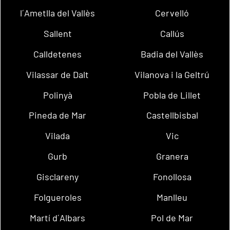
l´Ametlla del Vallès
Cervelló
Sallent
Callús
Calldetenes
Badia del Vallès
Vilassar de Dalt
Vilanova i la Geltrú
Polinyà
Pobla de Lillet
Pineda de Mar
Castellbisbal
Vilada
Vic
Gurb
Granera
Gisclareny
Fonollosa
Folgueroles
Manlleu
Martí d´Albars
Pol de Mar