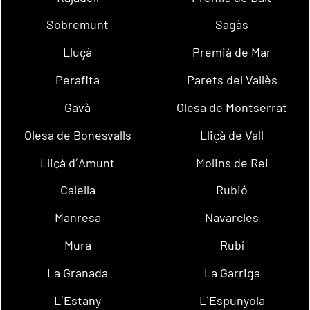
Sobremunt
Sagàs
Lluçà
Premià de Mar
Perafita
Parets del Vallès
Gavà
Olesa de Montserrat
Olesa de Bonesvalls
Lliçà de Vall
Lliçà d´Amunt
Molins de Rei
Calella
Rubió
Manresa
Navarcles
Mura
Rubí
La Granada
La Garriga
L´Estany
L´Espunyola