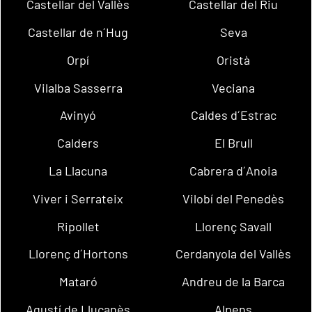
Castellar del Vallès
Castellar del Riu
Castellar de n´Hug
Seva
Orpí
Oristà
Vilalba Sasserra
Veciana
Avinyó
Caldes d´Estrac
Calders
El Brull
La Llacuna
Cabrera d´Anoia
Viver i Serrateix
Vilobí del Penedès
Ripollet
Llorenç Savall
Llorenç d´Hortons
Cerdanyola del Vallès
Mataró
Andreu de la Barca
Agustí de Lluçanès
Alpens