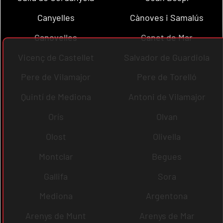
Canyelles
Cànoves i Samalús
Canovelles
Canet de Mar
Vicenç de Castellet
Salvador de Guardiola
Pere de Vilamajor
Pere de Torelló
Quintí de Mediona
Antoni de Vilamajor
Orís
Olvan
Olost
Olivella
Montclar
Begues
Gallifa
Sora
Mediona
Argentona
Arenys de Munt
Arenys de Mar