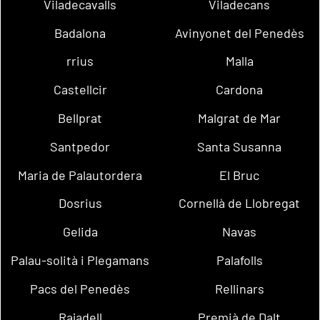
Viladecavalls
Viladecans
Badalona
Avinyonet del Penedès
rrius
Malla
Castellcir
Cardona
Bellprat
Malgrat de Mar
Santpedor
Santa Susanna
Maria de Palautordera
El Bruc
Dosrius
Cornellà de Llobregat
Gelida
Navas
Palau-solità i Plegamans
Palafolls
Pacs del Penedès
Rellinars
Rajadell
Premià de Dalt