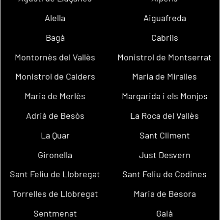
Alella
Aiguafreda
Bagà
Cabrils
Montornès del Vallès
Monistrol de Montserrat
Monistrol de Calders
Maria de Miralles
Maria de Merlès
Margarida i els Monjos
Adrià de Besòs
La Roca del Vallès
La Quar
Sant Climent
Gironella
Just Desvern
Sant Feliu de Llobregat
Sant Feliu de Codines
Torrelles de Llobregat
Maria de Besora
Sentmenat
Gaià