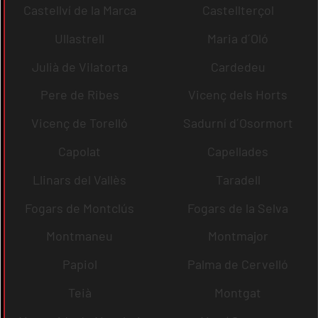
Castellví de la Marca
Castellterçol
Ullastrell
Maria d´Oló
Julià de Vilatorta
Cardedeu
Pere de Ribes
Vicenç dels Horts
Vicenç de Torelló
Sadurní d´Osormort
Capolat
Capellades
Llinars del Vallès
Taradell
Fogars de Montclús
Fogars de la Selva
Montmaneu
Montmajor
Papiol
Palma de Cervelló
Teià
Montgat