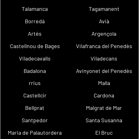
Talamanca
Tagamanent
Borredà
Avià
Artés
Argençola
Castellnou de Bages
Vilafranca del Penedès
Viladecavalls
Viladecans
Badalona
Avinyonet del Penedès
rrius
Malla
Castellcir
Cardona
Bellprat
Malgrat de Mar
Santpedor
Santa Susanna
Maria de Palautordera
El Bruc