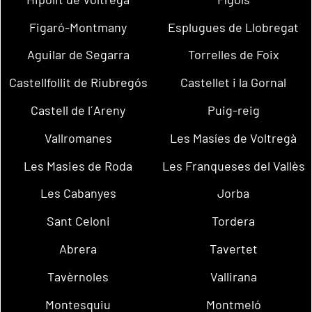
Figaró-Montmany
Esplugues de Llobregat
Aguilar de Segarra
Torrelles de Foix
Castellfollit de Riubregós
Castellet i la Gornal
Castell de l´Areny
Puig-reig
Vallromanes
Les Masíes de Voltregà
Les Masies de Roda
Les Franqueses del Vallès
Les Cabanyes
Jorba
Sant Celoni
Tordera
Abrera
Tavertet
Tavèrnoles
Vallirana
Montesquiu
Montmeló