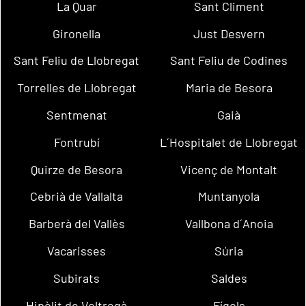
La Quar
Sant Climent
Gironella
Just Desvern
Sant Feliu de Llobregat
Sant Feliu de Codines
Torrelles de Llobregat
Maria de Besora
Sentmenat
Gaià
Fontrubí
L´Hospitalet de Llobregat
Quirze de Besora
Vicenç de Montalt
Cebrià de Vallalta
Muntanyola
Barberà del Vallès
Vallbona d´Anoia
Vacarisses
Súria
Subirats
Saldes
Hipòlit de Voltregà
Fígols