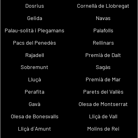
Dosrius
Cornellà de Llobregat
Gelida
Navas
Palau-solità i Plegamans
Palafolls
Pacs del Penedès
Rellinars
Rajadell
Premià de Dalt
Sobremunt
Sagàs
Lluçà
Premià de Mar
Perafita
Parets del Vallès
Gavà
Olesa de Montserrat
Olesa de Bonesvalls
Lliçà de Vall
Lliçà d´Amunt
Molins de Rei