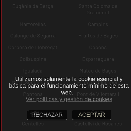
Eugènia de Berga
Santa Coloma de
Gramenet
Martorelles
Campins
Calonge de Segarra
Fruitós de Bages
Corbera de Llobregat
Copons
Collsuspina
Esparreguera
Igualada
Mateu de Bages
Utilizamos solamente la cookie esencial y
Martí Sesgueioles
Prats de Lluçanès
básica para el funcionamiento mínimo de esta
web.
Pontons
Pont de Vilomara i
Ver políticas y gestión de cookies
Rocafort
Pujalt
Cercs
RECHAZAR
ACEPTAR
Centelles
Castellví de Rosanes