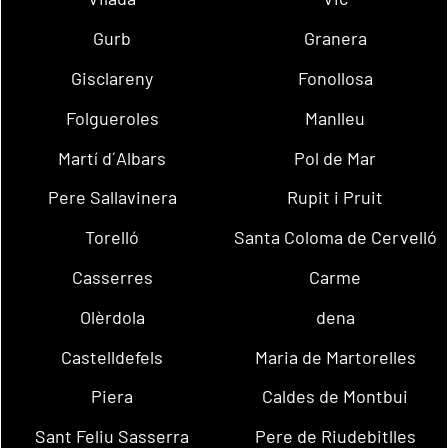
Gurb
Granera
Gisclareny
Fonollosa
Folgueroles
Manlleu
Martí d´Albars
Pol de Mar
Pere Sallavinera
Rupit i Pruit
Torelló
Santa Coloma de Cervelló
Casserres
Carme
Olèrdola
dena
Castelldefels
Maria de Martorelles
Piera
Caldes de Montbui
Sant Feliu Sasserra
Pere de Riudebitlles