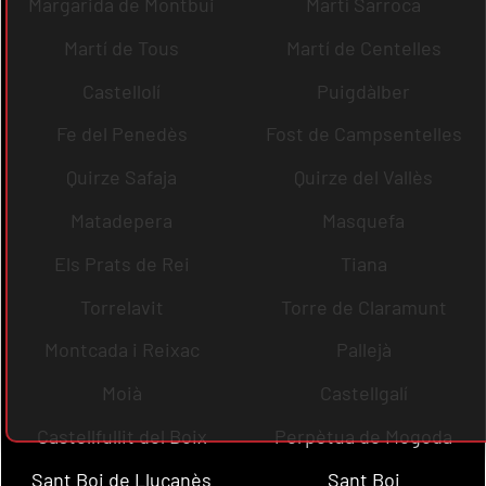
Margarida de Montbui
Martí Sarroca
Martí de Tous
Martí de Centelles
Castellolí
Puigdàlber
Fe del Penedès
Fost de Campsentelles
Quirze Safaja
Quirze del Vallès
Matadepera
Masquefa
Els Prats de Rei
Tiana
Torrelavit
Torre de Claramunt
Montcada i Reixac
Pallejà
Moià
Castellgalí
Castellfullit del Boix
Perpètua de Mogoda
Sant Boi de Lluçanès
Sant Boi