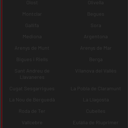
Olost
Olivella
Montclar
Begues
Gallifa
Sora
Mediona
Argentona
Arenys de Munt
Arenys de Mar
Bigues i Riells
Berga
Sant Andreu de
Vilanova del Vallès
Llavaneres
Cugat Sesgarrigues
La Pobla de Claramunt
La Nou de Berguedà
La Llagosta
Roda de Ter
Cubelles
Vallcebre
Eulàlia de Riuprimer