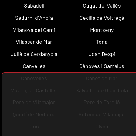
Sabadell
Cugat del Vallès
Sadurní d´Anoia
Cecília de Voltregà
Vilanova del Camí
Montseny
Vilassar de Mar
Tona
Julià de Cerdanyola
Joan Despí
Canyelles
Cànoves i Samalús
Canovelles
Canet de Mar
Vicenç de Castellet
Salvador de Guardiola
Pere de Vilamajor
Pere de Torelló
Quintí de Mediona
Antoni de Vilamajor
Orís
Olvan