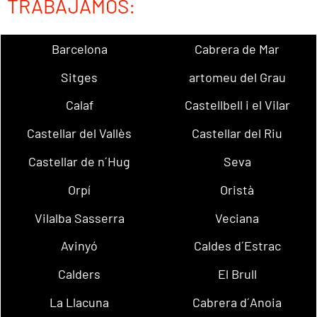
TRABAJAMOS:
Barcelona
Cabrera de Mar
Sitges
artomeu del Grau
Calaf
Castellbell i el Vilar
Castellar del Vallès
Castellar del Riu
Castellar de n´Hug
Seva
Orpí
Oristà
Vilalba Sasserra
Veciana
Avinyó
Caldes d´Estrac
Calders
El Brull
La Llacuna
Cabrera d´Anoia