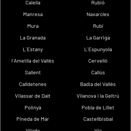
Calella
Rubió
Manresa
Navarcles
Mura
Rubí
La Granada
La Garriga
L´Estany
L´Espunyola
l´Ametlla del Vallès
Cervelló
Sallent
Callús
Calldetenes
Badia del Vallès
Vilassar de Dalt
Vilanova i la Geltrú
Polinyà
Pobla de Lillet
Pineda de Mar
Castellbisbal
Vilada
Vic