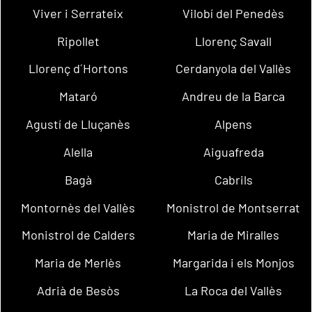
Viver i Serrateix
Vilobí del Penedès
Ripollet
Llorenç Savall
Llorenç d´Hortons
Cerdanyola del Vallès
Mataró
Andreu de la Barca
Agustí de Lluçanès
Alpens
Alella
Aiguafreda
Bagà
Cabrils
Montornès del Vallès
Monistrol de Montserrat
Monistrol de Calders
Maria de Miralles
Maria de Merlès
Margarida i els Monjos
Adrià de Besòs
La Roca del Vallès