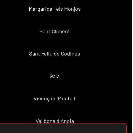
Margarida i els Monjos
Sant Climent
Sant Feliu de Codines
Gaià
Vicenç de Montalt
Vallbona d´Anoia