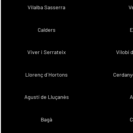
Vilalba Sasserra
V
Calders
E
Viver i Serrateix
Vilobí
Llorenç d´Hortons
Cerdanyo
Agustí de Lluçanès
A
Bagà
C