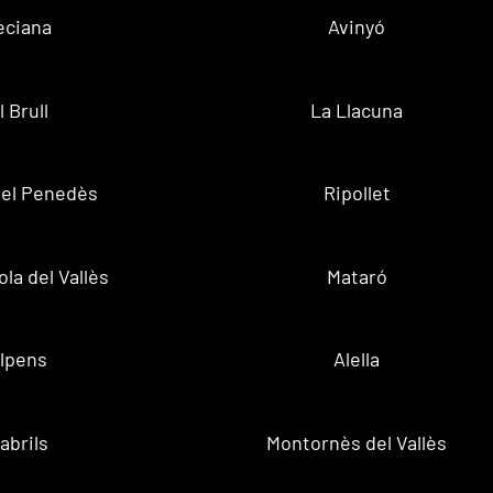
eciana
Avinyó
l Brull
La Llacuna
 del Penedès
Ripollet
la del Vallès
Mataró
lpens
Alella
abrils
Montornès del Vallès