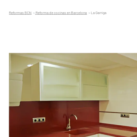
Reformas BCN
Reforma de cocinas en Barcelona
La Garriga