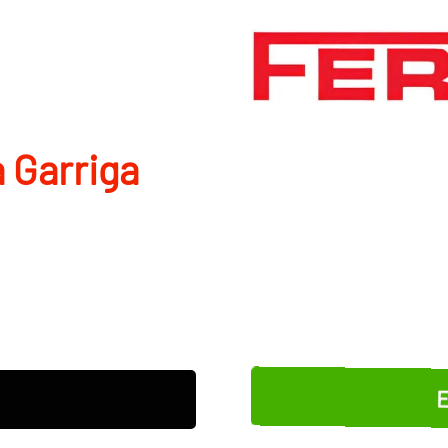
 Garriga
E