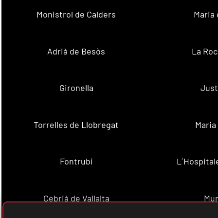
Monistrol de Calders
Maria 
Adrià de Besòs
La Roc
Gironella
Just
Torrelles de Llobregat
Maria
Fontrubí
L´Hospital
Cebrià de Vallalta
Mun