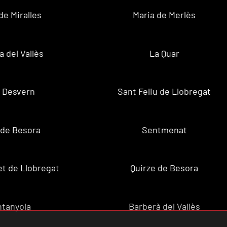
de Miralles
Maria de Merlès
a del Vallès
La Quar
 Desvern
Sant Feliu de Llobregat
 de Besora
Sentmenat
et de Llobregat
Quirze de Besora
tanyola
Barberà del Vallès