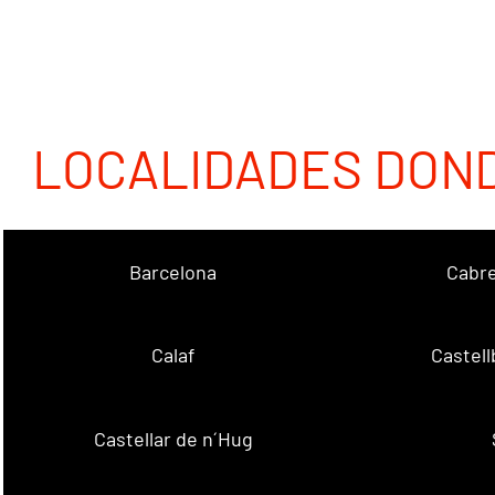
LOCALIDADES DON
Barcelona
Cabre
Calaf
Castellb
Castellar de n´Hug