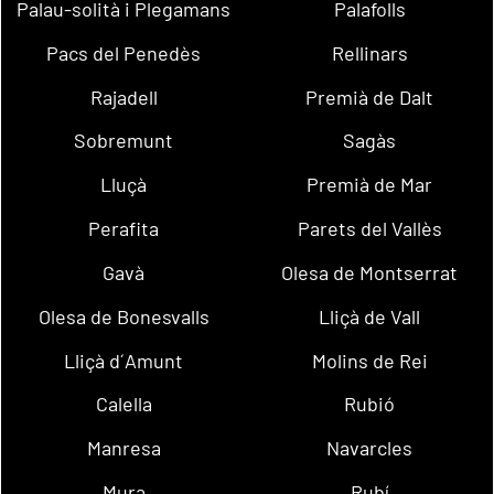
Palau-solità i Plegamans
Palafolls
Pacs del Penedès
Rellinars
Rajadell
Premià de Dalt
Sobremunt
Sagàs
Lluçà
Premià de Mar
Perafita
Parets del Vallès
Gavà
Olesa de Montserrat
Olesa de Bonesvalls
Lliçà de Vall
Lliçà d´Amunt
Molins de Rei
Calella
Rubió
Manresa
Navarcles
Mura
Rubí