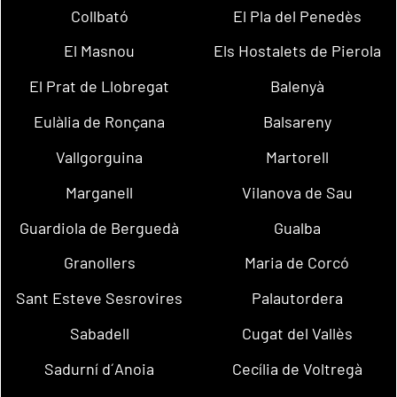
Collbató
El Pla del Penedès
El Masnou
Els Hostalets de Pierola
El Prat de Llobregat
Balenyà
Eulàlia de Ronçana
Balsareny
Vallgorguina
Martorell
Marganell
Vilanova de Sau
Guardiola de Berguedà
Gualba
Granollers
Maria de Corcó
Sant Esteve Sesrovires
Palautordera
Sabadell
Cugat del Vallès
Sadurní d´Anoia
Cecília de Voltregà