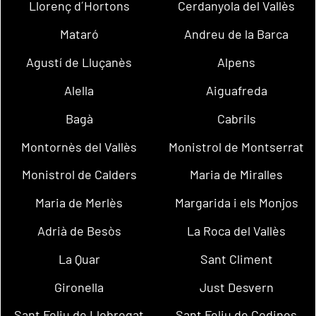
Llorenç d´Hortons
Cerdanyola del Vallès
Mataró
Andreu de la Barca
Agustí de Lluçanès
Alpens
Alella
Aiguafreda
Bagà
Cabrils
Montornès del Vallès
Monistrol de Montserrat
Monistrol de Calders
Maria de Miralles
Maria de Merlès
Margarida i els Monjos
Adrià de Besòs
La Roca del Vallès
La Quar
Sant Climent
Gironella
Just Desvern
Sant Feliu de Llobregat
Sant Feliu de Codines