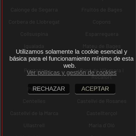
Calonge de Segarra
Fruitós de Bages
Corbera de Llobregat
Copons
Collsuspina
Esparreguera
Igualada
Mateu de Bages
Utilizamos solamente la cookie esencial y
Martí Sesgueioles
Prats de Lluçanès
básica para el funcionamiento mínimo de esta
web.
Pontons
Pont de Vilomara i
Ver políticas y gestión de cookies
Rocafort
Pujalt
Cercs
RECHAZAR
ACEPTAR
Centelles
Castellví de Rosanes
Castellví de la Marca
Castellterçol
Ullastrell
Maria d´Oló