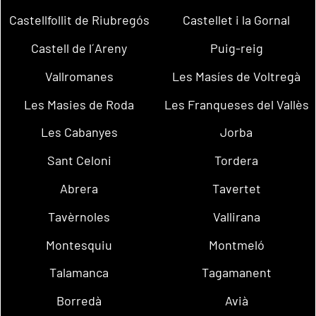
Castellfollit de Riubregós
Castellet i la Gornal
Castell de l´Areny
Puig-reig
Vallromanes
Les Masíes de Voltregà
Les Masies de Roda
Les Franqueses del Vallès
Les Cabanyes
Jorba
Sant Celoni
Tordera
Abrera
Tavertet
Tavèrnoles
Vallirana
Montesquiu
Montmeló
Talamanca
Tagamanent
Borredà
Avià