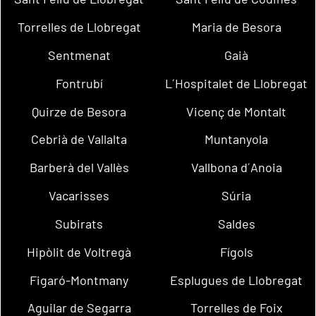
Torrelles de Llobregat
Maria de Besora
Sentmenat
Gaià
Fontrubí
L´Hospitalet de Llobregat
Quirze de Besora
Vicenç de Montalt
Cebrià de Vallalta
Muntanyola
Barberà del Vallès
Vallbona d´Anoia
Vacarisses
Súria
Subirats
Saldes
Hipòlit de Voltregà
Fígols
Figaró-Montmany
Esplugues de Llobregat
Aguilar de Segarra
Torrelles de Foix