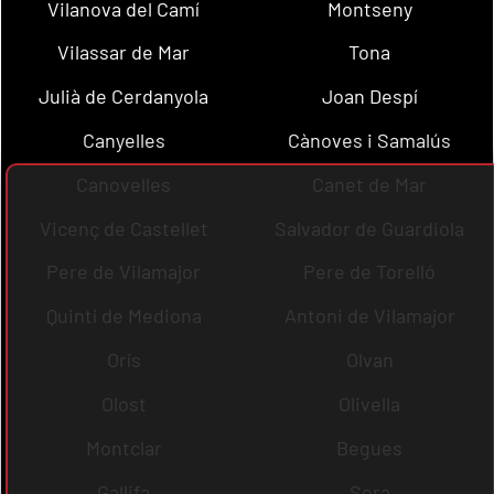
Vilanova del Camí
Montseny
Vilassar de Mar
Tona
Julià de Cerdanyola
Joan Despí
Canyelles
Cànoves i Samalús
Canovelles
Canet de Mar
Vicenç de Castellet
Salvador de Guardiola
Pere de Vilamajor
Pere de Torelló
Quintí de Mediona
Antoni de Vilamajor
Orís
Olvan
Olost
Olivella
Montclar
Begues
Gallifa
Sora