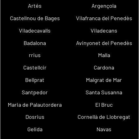
Artés
Argençola
Castellnou de Bages
Vilafranca del Penedès
Viladecavalls
Viladecans
Badalona
Avinyonet del Penedès
rrius
Malla
Castellcir
Cardona
Bellprat
Malgrat de Mar
Santpedor
Santa Susanna
Maria de Palautordera
El Bruc
Dosrius
Cornellà de Llobregat
Gelida
Navas