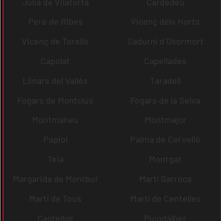
Julià de Vilatorta
Cardedeu
Pere de Ribes
Vicenç dels Horts
Vicenç de Torelló
Sadurní d´Osormort
Capolat
Capellades
Llinars del Vallès
Taradell
Fogars de Montclús
Fogars de la Selva
Montmaneu
Montmajor
Papiol
Palma de Cervelló
Teià
Montgat
Margarida de Montbui
Martí Sarroca
Martí de Tous
Martí de Centelles
Castellolí
Puigdàlber