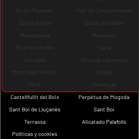
Fe del Penedès
Fost de Campsentelles
Quirze Safaja
Quirze del Vallès
Matadepera
Masquefa
Els Prats de Rei
Tiana
Torrelavit
Torre de Claramunt
Montcada i Reixac
Pallejà
Moià
Castellgalí
Castellfullit del Boix
Perpètua de Mogoda
Sant Boi de Lluçanès
Sant Boi
Terrassa
Alicatado Palafolls
Políticas y cookies