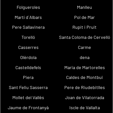
Folgueroles
Manlleu
Martí d´Albars
Pol de Mar
Pere Sallavinera
Rupit i Pruit
Torelló
Santa Coloma de Cervelló
Casserres
Carme
Olèrdola
dena
Castelldefels
Maria de Martorelles
Piera
Caldes de Montbui
Sant Feliu Sasserra
Pere de Riudebitlles
Mollet del Vallès
Joan de Vilatorrada
Jaume de Frontanyà
Iscle de Vallalta