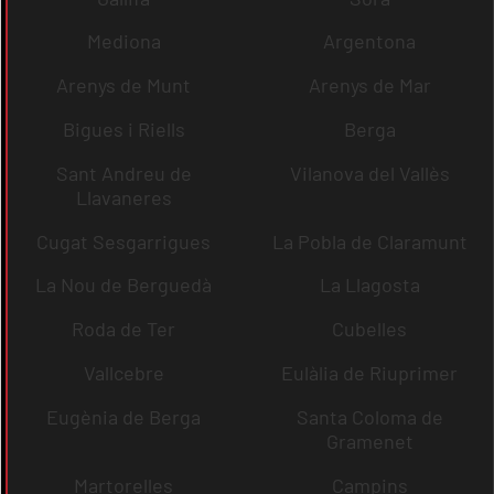
Mediona
Argentona
Arenys de Munt
Arenys de Mar
Bigues i Riells
Berga
Sant Andreu de
Vilanova del Vallès
Llavaneres
Cugat Sesgarrigues
La Pobla de Claramunt
La Nou de Berguedà
La Llagosta
Roda de Ter
Cubelles
Vallcebre
Eulàlia de Riuprimer
Eugènia de Berga
Santa Coloma de
Gramenet
Martorelles
Campins