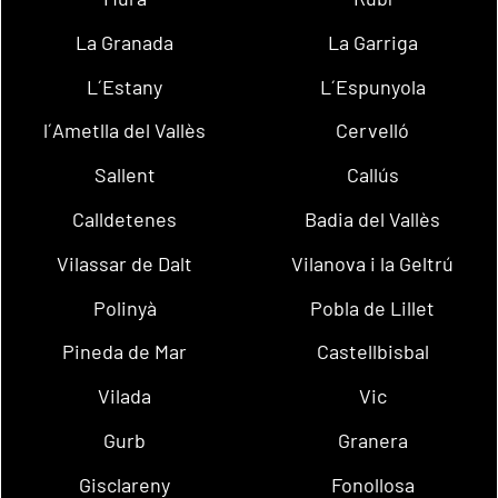
La Granada
La Garriga
L´Estany
L´Espunyola
l´Ametlla del Vallès
Cervelló
Sallent
Callús
Calldetenes
Badia del Vallès
Vilassar de Dalt
Vilanova i la Geltrú
Polinyà
Pobla de Lillet
Pineda de Mar
Castellbisbal
Vilada
Vic
Gurb
Granera
Gisclareny
Fonollosa