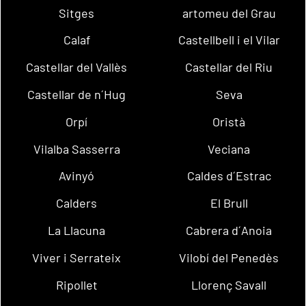
Sitges
artomeu del Grau
Calaf
Castellbell i el Vilar
Castellar del Vallès
Castellar del Riu
Castellar de n´Hug
Seva
Orpí
Oristà
Vilalba Sasserra
Veciana
Avinyó
Caldes d´Estrac
Calders
El Brull
La Llacuna
Cabrera d´Anoia
Viver i Serrateix
Vilobí del Penedès
Ripollet
Llorenç Savall