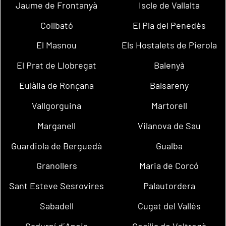
Jaume de Frontanyà
Iscle de Vallalta
Collbató
El Pla del Penedès
El Masnou
Els Hostalets de Pierola
El Prat de Llobregat
Balenyà
Eulàlia de Ronçana
Balsareny
Vallgorguina
Martorell
Marganell
Vilanova de Sau
Guardiola de Berguedà
Gualba
Granollers
Maria de Corcó
Sant Esteve Sesrovires
Palautordera
Sabadell
Cugat del Vallès
Sadurní d´Anoia
Cecília de Voltregà