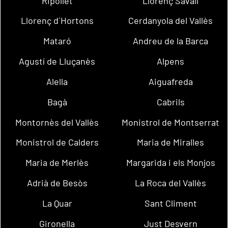
Ripollet
Llorenç Savall
Llorenç d´Hortons
Cerdanyola del Vallès
Mataró
Andreu de la Barca
Agustí de Lluçanès
Alpens
Alella
Aiguafreda
Bagà
Cabrils
Montornès del Vallès
Monistrol de Montserrat
Monistrol de Calders
Maria de Miralles
Maria de Merlès
Margarida i els Monjos
Adrià de Besòs
La Roca del Vallès
La Quar
Sant Climent
Gironella
Just Desvern