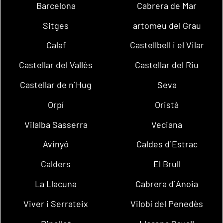
Barcelona
Cabrera de Mar
Sitges
artomeu del Grau
Calaf
Castellbell i el Vilar
Castellar del Vallès
Castellar del Riu
Castellar de n´Hug
Seva
Orpí
Oristà
Vilalba Sasserra
Veciana
Avinyó
Caldes d´Estrac
Calders
El Brull
La Llacuna
Cabrera d´Anoia
Viver i Serrateix
Vilobí del Penedès