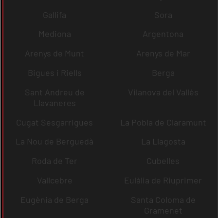
Gallifa
Sora
Mediona
Argentona
Arenys de Munt
Arenys de Mar
Bigues i Riells
Berga
Sant Andreu de
Vilanova del Vallès
Llavaneres
Cugat Sesgarrigues
La Pobla de Claramunt
La Nou de Berguedà
La Llagosta
Roda de Ter
Cubelles
Vallcebre
Eulàlia de Riuprimer
Eugènia de Berga
Santa Coloma de
Gramenet