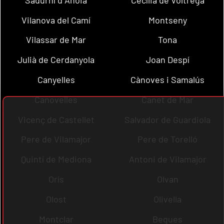
Vilanova del Camí
Montseny
Vilassar de Mar
Tona
Julià de Cerdanyola
Joan Despí
Canyelles
Cànoves i Samalús
Canovelles
Canet de Mar
Vicenç de Castellet
Salvador de Guardiola
Pere de Vilamajor
Pere de Torelló
Quintí de Mediona
Antoni de Vilamajor
Orís
Olvan
Olost
Olivella
Montclar
Begues