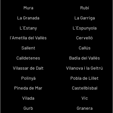
Mura
Rubí
La Granada
La Garriga
L´Estany
L´Espunyola
l´Ametlla del Vallès
Cervelló
Sallent
Callús
Calldetenes
Badia del Vallès
Vilassar de Dalt
Vilanova i la Geltrú
Polinyà
Pobla de Lillet
Pineda de Mar
Castellbisbal
Vilada
Vic
Gurb
Granera