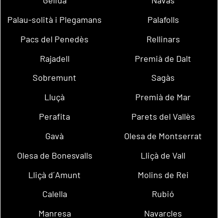
Gelida
Navas
Palau-solità i Plegamans
Palafolls
Pacs del Penedès
Rellinars
Rajadell
Premià de Dalt
Sobremunt
Sagàs
Lluçà
Premià de Mar
Perafita
Parets del Vallès
Gavà
Olesa de Montserrat
Olesa de Bonesvalls
Lliçà de Vall
Lliçà d´Amunt
Molins de Rei
Calella
Rubió
Manresa
Navarcles