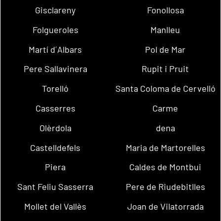
Gisclareny
Fonollosa
Folgueroles
Manlleu
Martí d´Albars
Pol de Mar
Pere Sallavinera
Rupit i Pruit
Torelló
Santa Coloma de Cervelló
Casserres
Carme
Olèrdola
dena
Castelldefels
Maria de Martorelles
Piera
Caldes de Montbui
Sant Feliu Sasserra
Pere de Riudebitlles
Mollet del Vallès
Joan de Vilatorrada