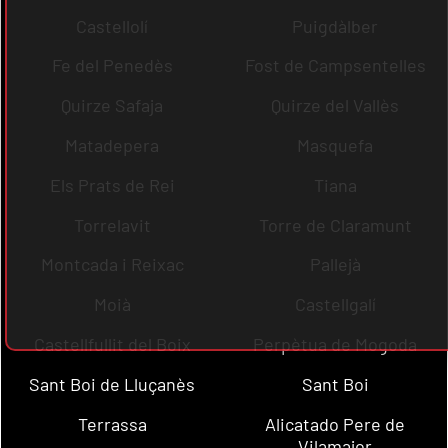
Castellolí
Puigdàlber
Fe del Penedès
Fost de Campsentelles
Quirze Safaja
Quirze del Vallès
Matadepera
Masquefa
Els Prats de Rei
Tiana
Torrelavit
Torre de Claramunt
Montcada i Reixac
Pallejà
Moià
Castellgalí
Castellfullit del Boix
Perpètua de Mogoda
Sant Boi de Lluçanès
Sant Boi
Terrassa
Alicatado Pere de
Vilamajor