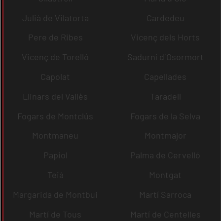
Julià de Vilatorta
Cardedeu
Pere de Ribes
Vicenç dels Horts
Vicenç de Torelló
Sadurní d´Osormort
Capolat
Capellades
Llinars del Vallès
Taradell
Fogars de Montclús
Fogars de la Selva
Montmaneu
Montmajor
Papiol
Palma de Cervelló
Teià
Montgat
Margarida de Montbui
Martí Sarroca
Martí de Tous
Martí de Centelles