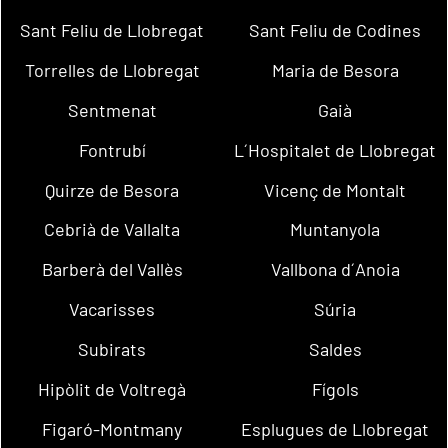
Sant Feliu de Llobregat
Sant Feliu de Codines
Torrelles de Llobregat
Maria de Besora
Sentmenat
Gaià
Fontrubí
L´Hospitalet de Llobregat
Quirze de Besora
Vicenç de Montalt
Cebrià de Vallalta
Muntanyola
Barberà del Vallès
Vallbona d´Anoia
Vacarisses
Súria
Subirats
Saldes
Hipòlit de Voltregà
Fígols
Figaró-Montmany
Esplugues de Llobregat