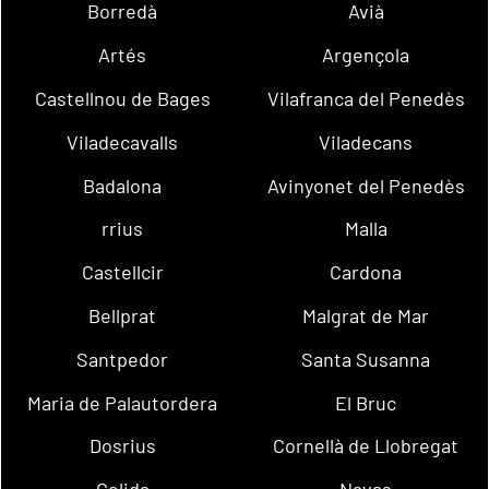
Borredà
Avià
Artés
Argençola
Castellnou de Bages
Vilafranca del Penedès
Viladecavalls
Viladecans
Badalona
Avinyonet del Penedès
rrius
Malla
Castellcir
Cardona
Bellprat
Malgrat de Mar
Santpedor
Santa Susanna
Maria de Palautordera
El Bruc
Dosrius
Cornellà de Llobregat