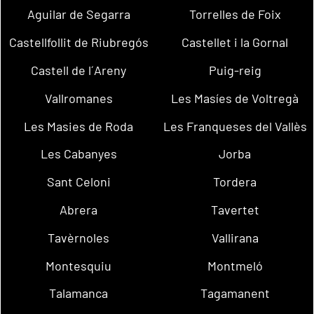
Aguilar de Segarra
Torrelles de Foix
Castellfollit de Riubregós
Castellet i la Gornal
Castell de l´Areny
Puig-reig
Vallromanes
Les Masíes de Voltregà
Les Masies de Roda
Les Franqueses del Vallès
Les Cabanyes
Jorba
Sant Celoni
Tordera
Abrera
Tavertet
Tavèrnoles
Vallirana
Montesquiu
Montmeló
Talamanca
Tagamanent