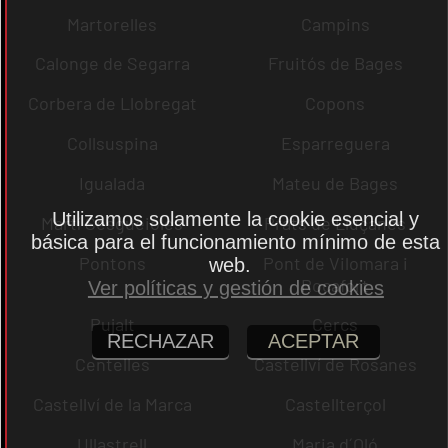
Martorelles
Campins
Calonge de Segarra
Fruitós de Bages
Corbera de Llobregat
Copons
Collsuspina
Esparreguera
Igualada
Mateu de Bages
Utilizamos solamente la cookie esencial y
Martí Sesgueioles
Prats de Lluçanès
básica para el funcionamiento mínimo de esta
Pontons
Pont de Vilomara i
web.
Rocafort
Ver políticas y gestión de cookies
Pujalt
Cercs
RECHAZAR
ACEPTAR
Centelles
Castellví de Rosanes
Castellví de la Marca
Castellterçol
Ullastrell
Maria d´Oló