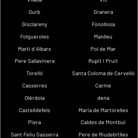
Gurb
Granera
Gisclareny
Fonollosa
Folgueroles
Manlleu
Martí d´Albars
Pol de Mar
Pere Sallavinera
Rupit i Pruit
Torelló
Santa Coloma de Cervelló
Casserres
Carme
Olèrdola
dena
Castelldefels
Maria de Martorelles
Piera
Caldes de Montbui
Sant Feliu Sasserra
Pere de Riudebitlles