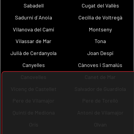
Sabadell
Cugat del Vallès
Sadurní d´Anoia
Cecília de Voltregà
Vilanova del Camí
Montseny
Vilassar de Mar
Tona
Julià de Cerdanyola
Joan Despí
Canyelles
Cànoves i Samalús
Canovelles
Canet de Mar
Vicenç de Castellet
Salvador de Guardiola
Pere de Vilamajor
Pere de Torelló
Quintí de Mediona
Antoni de Vilamajor
Orís
Olvan