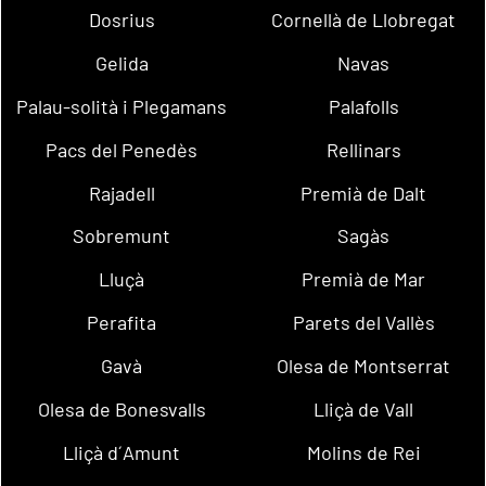
Dosrius
Cornellà de Llobregat
Gelida
Navas
Palau-solità i Plegamans
Palafolls
Pacs del Penedès
Rellinars
Rajadell
Premià de Dalt
Sobremunt
Sagàs
Lluçà
Premià de Mar
Perafita
Parets del Vallès
Gavà
Olesa de Montserrat
Olesa de Bonesvalls
Lliçà de Vall
Lliçà d´Amunt
Molins de Rei