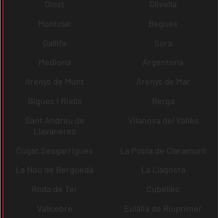
Olost
Olivella
Montclar
Begues
Gallifa
Sora
Mediona
Argentona
Arenys de Munt
Arenys de Mar
Bigues i Riells
Berga
Sant Andreu de
Vilanova del Vallès
Llavaneres
Cugat Sesgarrigues
La Pobla de Claramunt
La Nou de Berguedà
La Llagosta
Roda de Ter
Cubelles
Vallcebre
Eulàlia de Riuprimer