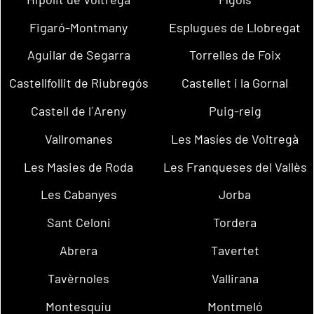
Figaró-Montmany
Esplugues de Llobregat
Aguilar de Segarra
Torrelles de Foix
Castellfollit de Riubregós
Castellet i la Gornal
Castell de l´Areny
Puig-reig
Vallromanes
Les Masíes de Voltregà
Les Masies de Roda
Les Franqueses del Vallès
Les Cabanyes
Jorba
Sant Celoni
Tordera
Abrera
Tavertet
Tavèrnoles
Vallirana
Montesquiu
Montmeló