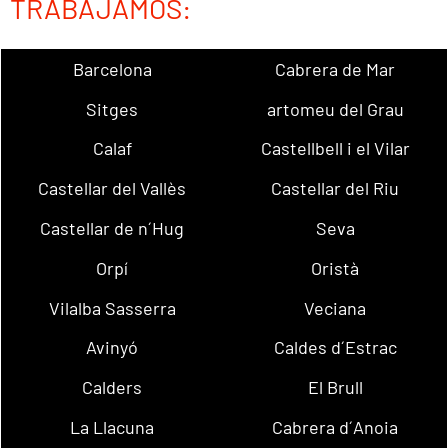
TRABAJAMOS:
Barcelona
Cabrera de Mar
Sitges
artomeu del Grau
Calaf
Castellbell i el Vilar
Castellar del Vallès
Castellar del Riu
Castellar de n´Hug
Seva
Orpí
Oristà
Vilalba Sasserra
Veciana
Avinyó
Caldes d´Estrac
Calders
El Brull
La Llacuna
Cabrera d´Anoia