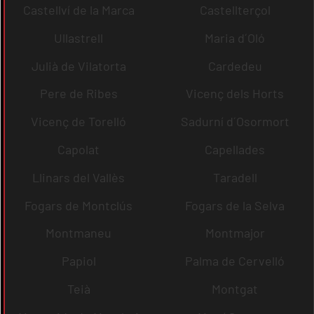
Castellví de la Marca
Castellterçol
Ullastrell
Maria d´Oló
Julià de Vilatorta
Cardedeu
Pere de Ribes
Vicenç dels Horts
Vicenç de Torelló
Sadurní d´Osormort
Capolat
Capellades
Llinars del Vallès
Taradell
Fogars de Montclús
Fogars de la Selva
Montmaneu
Montmajor
Papiol
Palma de Cervelló
Teià
Montgat