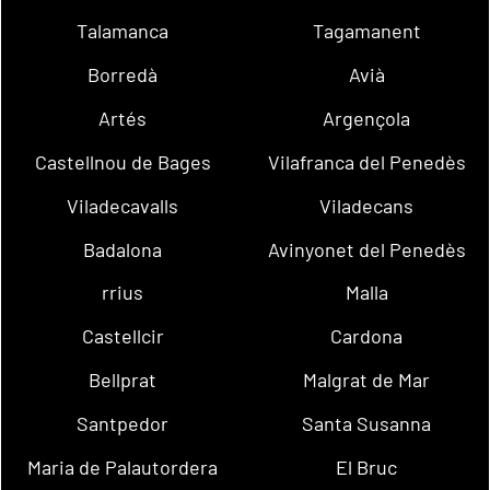
Talamanca
Tagamanent
Borredà
Avià
Artés
Argençola
Castellnou de Bages
Vilafranca del Penedès
Viladecavalls
Viladecans
Badalona
Avinyonet del Penedès
rrius
Malla
Castellcir
Cardona
Bellprat
Malgrat de Mar
Santpedor
Santa Susanna
Maria de Palautordera
El Bruc