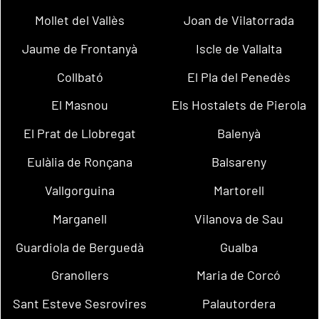
Mollet del Vallès
Joan de Vilatorrada
Jaume de Frontanyà
Iscle de Vallalta
Collbató
El Pla del Penedès
El Masnou
Els Hostalets de Pierola
El Prat de Llobregat
Balenyà
Eulàlia de Ronçana
Balsareny
Vallgorguina
Martorell
Marganell
Vilanova de Sau
Guardiola de Berguedà
Gualba
Granollers
Maria de Corcó
Sant Esteve Sesrovires
Palautordera