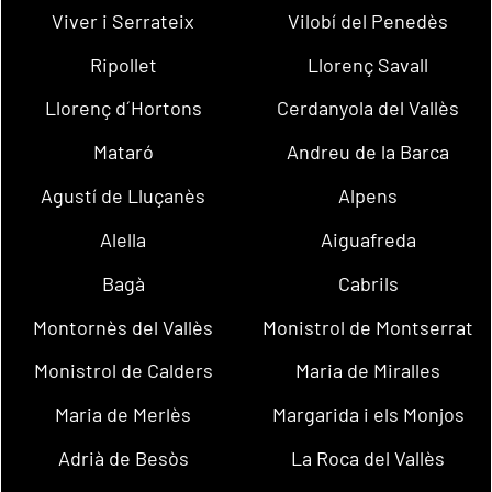
Viver i Serrateix
Vilobí del Penedès
Ripollet
Llorenç Savall
Llorenç d´Hortons
Cerdanyola del Vallès
Mataró
Andreu de la Barca
Agustí de Lluçanès
Alpens
Alella
Aiguafreda
Bagà
Cabrils
Montornès del Vallès
Monistrol de Montserrat
Monistrol de Calders
Maria de Miralles
Maria de Merlès
Margarida i els Monjos
Adrià de Besòs
La Roca del Vallès