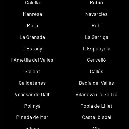
Calella
Rubió
Manresa
Navarcles
Mura
Rubí
La Granada
La Garriga
L´Estany
L´Espunyola
l´Ametlla del Vallès
Cervelló
Sallent
Callús
Calldetenes
Badia del Vallès
Vilassar de Dalt
Vilanova i la Geltrú
Polinyà
Pobla de Lillet
Pineda de Mar
Castellbisbal
Vilada
Vic