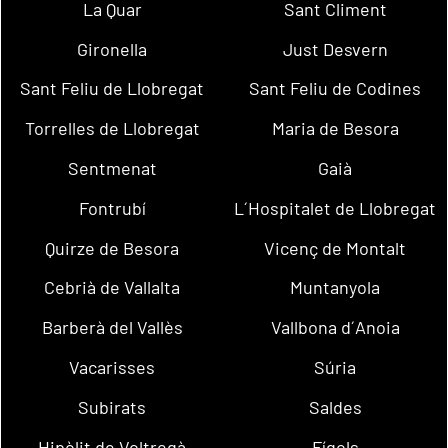
La Quar
Sant Climent
Gironella
Just Desvern
Sant Feliu de Llobregat
Sant Feliu de Codines
Torrelles de Llobregat
Maria de Besora
Sentmenat
Gaià
Fontrubí
L´Hospitalet de Llobregat
Quirze de Besora
Vicenç de Montalt
Cebrià de Vallalta
Muntanyola
Barberà del Vallès
Vallbona d´Anoia
Vacarisses
Súria
Subirats
Saldes
Hipòlit de Voltregà
Fígols