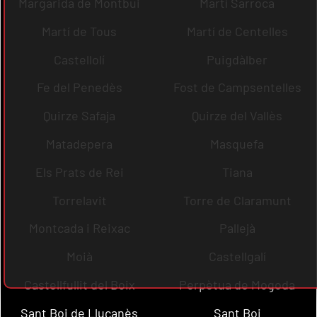
Margarida de Montbui
Martí Sarroca
Martí de Tous
Martí de Centelles
Castellolí
Puigdàlber
Fe del Penedès
Fost de Campsentelles
Quirze Safaja
Quirze del Vallès
Matadepera
Masquefa
Els Prats de Rei
Tiana
Torrelavit
Torre de Claramunt
Montcada i Reixac
Pallejà
Moià
Castellgalí
Castellfullit del Boix
Perpètua de Mogoda
Sant Boi de Lluçanès
Sant Boi