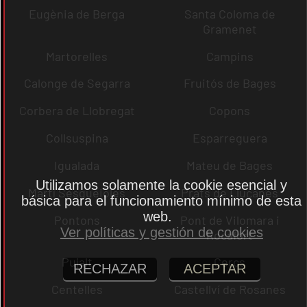
Eugènia de Berga
Santa Coloma de
Gramenet
Martorelles
Campins
Calonge de Segarra
Fruitós de Bages
Corbera de Llobregat
Copons
Collsuspina
Esparreguera
Igualada
Mateu de Bages
Utilizamos solamente la cookie esencial y
Martí Sesgueioles
Prats de Lluçanès
básica para el funcionamiento mínimo de esta
web.
Pontons
Pont de Vilomara i
Ver políticas y gestión de cookies
Rocafort
Pujalt
Cercs
RECHAZAR
ACEPTAR
Centelles
Castellví de Rosanes