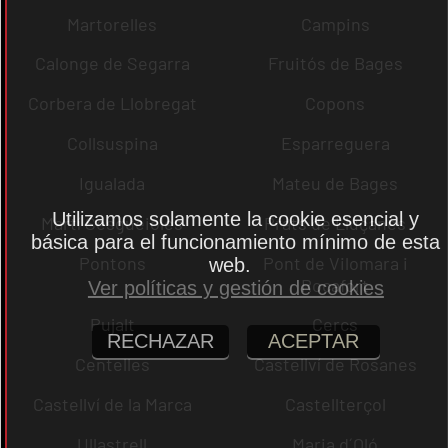
Martorelles
Campins
Calonge de Segarra
Fruitós de Bages
Corbera de Llobregat
Copons
Collsuspina
Esparreguera
Igualada
Mateu de Bages
Utilizamos solamente la cookie esencial y
Martí Sesgueioles
Prats de Lluçanès
básica para el funcionamiento mínimo de esta
Pontons
Pont de Vilomara i
web.
Rocafort
Ver políticas y gestión de cookies
Pujalt
Cercs
RECHAZAR
ACEPTAR
Centelles
Castellví de Rosanes
Castellví de la Marca
Castellterçol
Ullastrell
Maria d´Oló