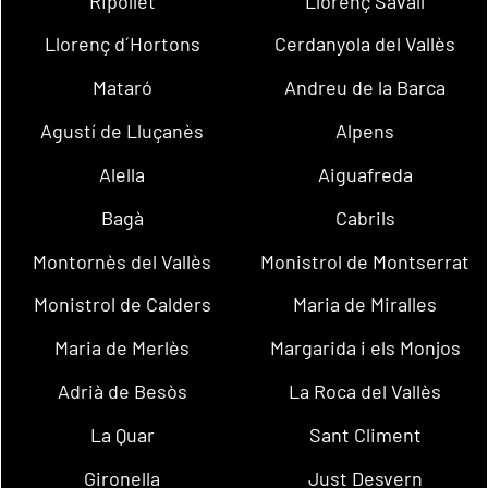
Ripollet
Llorenç Savall
Llorenç d´Hortons
Cerdanyola del Vallès
Mataró
Andreu de la Barca
Agustí de Lluçanès
Alpens
Alella
Aiguafreda
Bagà
Cabrils
Montornès del Vallès
Monistrol de Montserrat
Monistrol de Calders
Maria de Miralles
Maria de Merlès
Margarida i els Monjos
Adrià de Besòs
La Roca del Vallès
La Quar
Sant Climent
Gironella
Just Desvern