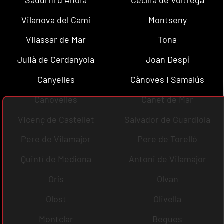
Vilanova del Camí
Montseny
Vilassar de Mar
Tona
Julià de Cerdanyola
Joan Despí
Canyelles
Cànoves i Samalús
Canovelles
Canet de Mar
Vicenç de Castellet
Salvador de Guardiola
Pere de Vilamajor
Pere de Torelló
Quintí de Mediona
Antoni de Vilamajor
Orís
Olvan
Olost
Olivella
Montclar
Begues