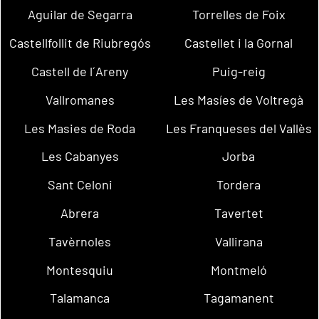
Aguilar de Segarra
Torrelles de Foix
Castellfollit de Riubregós
Castellet i la Gornal
Castell de l´Areny
Puig-reig
Vallromanes
Les Masíes de Voltregà
Les Masies de Roda
Les Franqueses del Vallès
Les Cabanyes
Jorba
Sant Celoni
Tordera
Abrera
Tavertet
Tavèrnoles
Vallirana
Montesquiu
Montmeló
Talamanca
Tagamanent