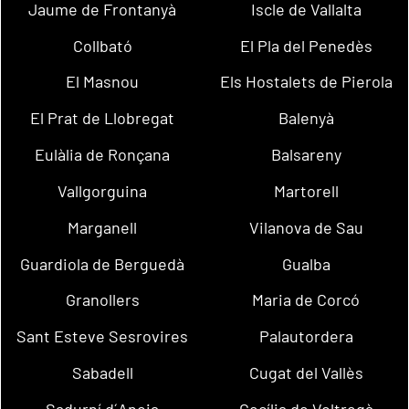
Jaume de Frontanyà
Iscle de Vallalta
Collbató
El Pla del Penedès
El Masnou
Els Hostalets de Pierola
El Prat de Llobregat
Balenyà
Eulàlia de Ronçana
Balsareny
Vallgorguina
Martorell
Marganell
Vilanova de Sau
Guardiola de Berguedà
Gualba
Granollers
Maria de Corcó
Sant Esteve Sesrovires
Palautordera
Sabadell
Cugat del Vallès
Sadurní d´Anoia
Cecília de Voltregà