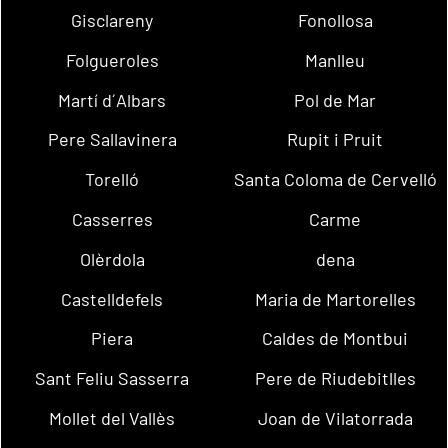
Gisclareny
Fonollosa
Folgueroles
Manlleu
Martí d´Albars
Pol de Mar
Pere Sallavinera
Rupit i Pruit
Torelló
Santa Coloma de Cervelló
Casserres
Carme
Olèrdola
dena
Castelldefels
Maria de Martorelles
Piera
Caldes de Montbui
Sant Feliu Sasserra
Pere de Riudebitlles
Mollet del Vallès
Joan de Vilatorrada