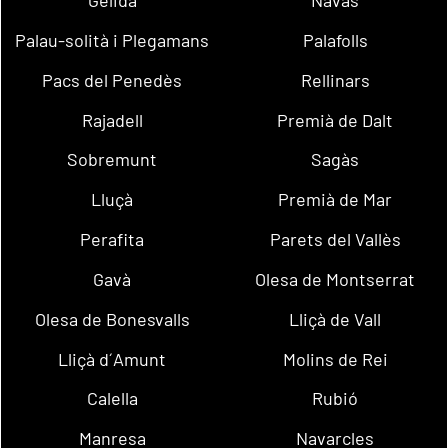
Gelida
Navas
Palau-solità i Plegamans
Palafolls
Pacs del Penedès
Rellinars
Rajadell
Premià de Dalt
Sobremunt
Sagàs
Lluçà
Premià de Mar
Perafita
Parets del Vallès
Gavà
Olesa de Montserrat
Olesa de Bonesvalls
Lliçà de Vall
Lliçà d´Amunt
Molins de Rei
Calella
Rubió
Manresa
Navarcles