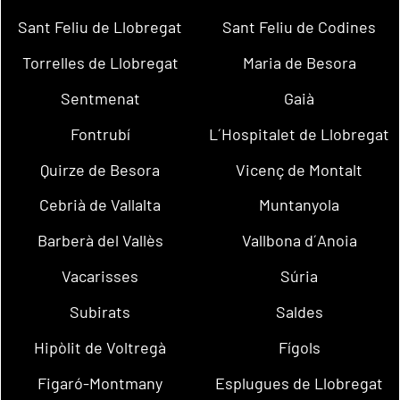
Sant Feliu de Llobregat
Sant Feliu de Codines
Torrelles de Llobregat
Maria de Besora
Sentmenat
Gaià
Fontrubí
L´Hospitalet de Llobregat
Quirze de Besora
Vicenç de Montalt
Cebrià de Vallalta
Muntanyola
Barberà del Vallès
Vallbona d´Anoia
Vacarisses
Súria
Subirats
Saldes
Hipòlit de Voltregà
Fígols
Figaró-Montmany
Esplugues de Llobregat