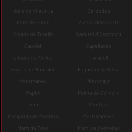
Julià de Vilatorta
Cardedeu
Pere de Ribes
Vicenç dels Horts
Vicenç de Torelló
Sadurní d´Osormort
Capolat
Capellades
Llinars del Vallès
Taradell
Fogars de Montclús
Fogars de la Selva
Montmaneu
Montmajor
Papiol
Palma de Cervelló
Teià
Montgat
Margarida de Montbui
Martí Sarroca
Martí de Tous
Martí de Centelles