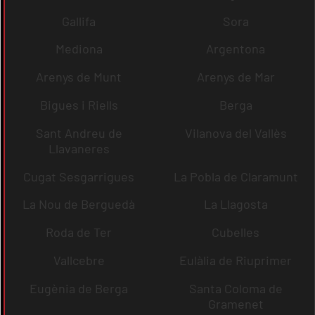
Gallifa
Sora
Mediona
Argentona
Arenys de Munt
Arenys de Mar
Bigues i Riells
Berga
Sant Andreu de
Vilanova del Vallès
Llavaneres
Cugat Sesgarrigues
La Pobla de Claramunt
La Nou de Berguedà
La Llagosta
Roda de Ter
Cubelles
Vallcebre
Eulàlia de Riuprimer
Eugènia de Berga
Santa Coloma de
Gramenet