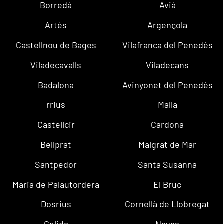
Borredà
Avià
Artés
Argençola
Castellnou de Bages
Vilafranca del Penedès
Viladecavalls
Viladecans
Badalona
Avinyonet del Penedès
rrius
Malla
Castellcir
Cardona
Bellprat
Malgrat de Mar
Santpedor
Santa Susanna
Maria de Palautordera
El Bruc
Dosrius
Cornellà de Llobregat