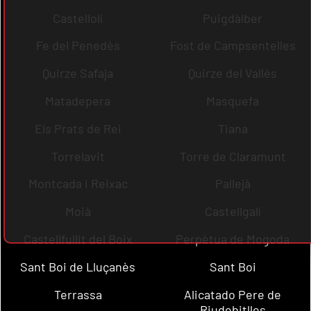
Castellolí
Puigdàlber
Fe del Penedès
Fost de Campsentelles
Quirze Safaja
Quirze del Vallès
Matadepera
Masquefa
Els Prats de Rei
Tiana
Torrelavit
Torre de Claramunt
Montcada i Reixac
Pallejà
Moià
Castellgalí
Castellfullit del Boix
Perpètua de Mogoda
Sant Boi de Lluçanès
Sant Boi
Terrassa
Alicatado Pere de
Riudebitlles