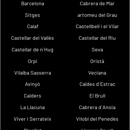
Barcelona
Cabrera de Mar
Sitges
artomeu del Grau
Calaf
Castellbell i el Vilar
Castellar del Vallès
Castellar del Riu
Castellar de n´Hug
Seva
Orpí
Oristà
Vilalba Sasserra
Veciana
Avinyó
Caldes d´Estrac
Calders
El Brull
La Llacuna
Cabrera d´Anoia
Viver i Serrateix
Vilobí del Penedès