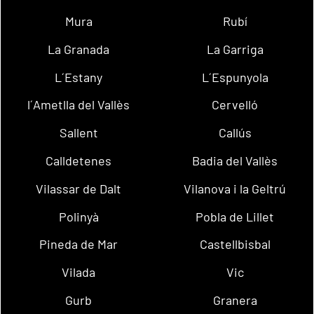
Mura
Rubí
La Granada
La Garriga
L´Estany
L´Espunyola
l´Ametlla del Vallès
Cervelló
Sallent
Callús
Calldetenes
Badia del Vallès
Vilassar de Dalt
Vilanova i la Geltrú
Polinyà
Pobla de Lillet
Pineda de Mar
Castellbisbal
Vilada
Vic
Gurb
Granera