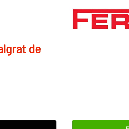
lgrat de
E