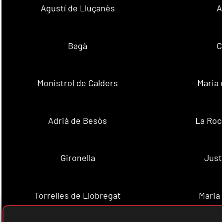
Agustí de Lluçanès
A
Bagà
C
Monistrol de Calders
Maria 
Adrià de Besòs
La Roc
Gironella
Just
Torrelles de Llobregat
Maria