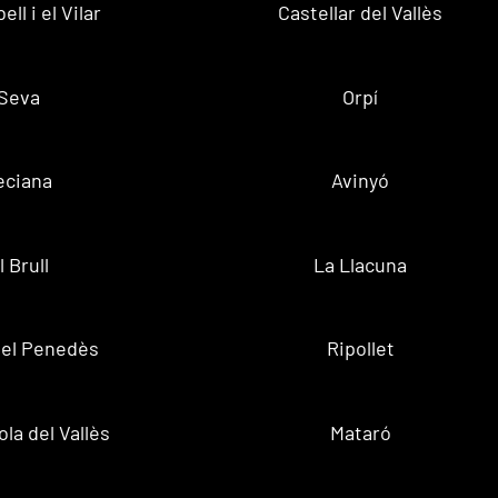
ell i el Vilar
Castellar del Vallès
Seva
Orpí
eciana
Avinyó
l Brull
La Llacuna
 del Penedès
Ripollet
la del Vallès
Mataró