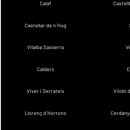
Calaf
Castellb
Castellar de n´Hug
Vilalba Sasserra
V
Calders
E
Viver i Serrateix
Vilobí
Llorenç d´Hortons
Cerdanyo