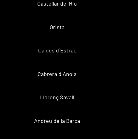
Castellar del Riu
Oristà
Caldes d´Estrac
Cabrera d´Anoia
Llorenç Savall
Andreu de la Barca