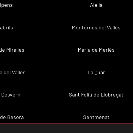
lpens
Alella
abrils
Montornès del Vallès
de Miralles
Maria de Merlès
a del Vallès
La Quar
 Desvern
Sant Feliu de Llobregat
 de Besora
Sentmenat