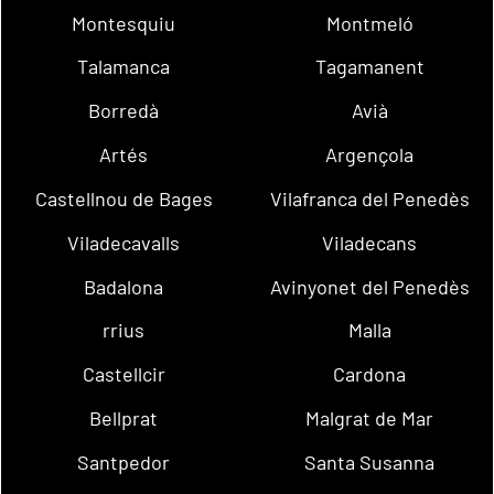
Montesquiu
Montmeló
Talamanca
Tagamanent
Borredà
Avià
Artés
Argençola
Castellnou de Bages
Vilafranca del Penedès
Viladecavalls
Viladecans
Badalona
Avinyonet del Penedès
rrius
Malla
Castellcir
Cardona
Bellprat
Malgrat de Mar
Santpedor
Santa Susanna