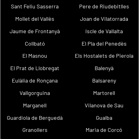
Sant Feliu Sasserra
Pere de Riudebitlles
Mollet del Vallès
Joan de Vilatorrada
Jaume de Frontanyà
Iscle de Vallalta
Collbató
El Pla del Penedès
El Masnou
Els Hostalets de Pierola
El Prat de Llobregat
Balenyà
Eulàlia de Ronçana
Balsareny
Vallgorguina
Martorell
Marganell
Vilanova de Sau
Guardiola de Berguedà
Gualba
Granollers
Maria de Corcó