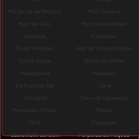
Margarida de Montbui
Martí Sarroca
Martí de Tous
Martí de Centelles
Castellolí
Puigdàlber
Fe del Penedès
Fost de Campsentelles
Quirze Safaja
Quirze del Vallès
Matadepera
Masquefa
Els Prats de Rei
Tiana
Torrelavit
Torre de Claramunt
Montcada i Reixac
Pallejà
Moià
Castellgalí
Castellfullit del Boix
Perpètua de Mogoda