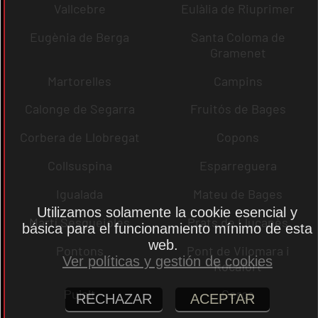
Vallcebre
Eulàlia de Riuprimer
Eugènia de Berga
Santa Coloma de
Gramenet
Martorelles
Campins
Calonge de Segarra
Fruitós de Bages
Corbera de Llobregat
Copons
Collsuspina
Esparreguera
Igualada
Mateu de Bages
Utilizamos solamente la cookie esencial y
Martí Sesgueioles
Prats de Lluçanès
básica para el funcionamiento mínimo de esta
web.
Pontons
Pont de Vilomara i
Ver políticas y gestión de cookies
Rocafort
Pujalt
Cercs
RECHAZAR
ACEPTAR