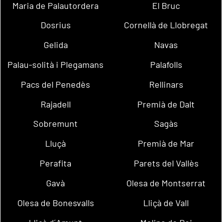
Maria de Palautordera
El Bruc
Dosrius
Cornellà de Llobregat
Gelida
Navas
Palau-solità i Plegamans
Palafolls
Pacs del Penedès
Rellinars
Rajadell
Premià de Dalt
Sobremunt
Sagàs
Lluçà
Premià de Mar
Perafita
Parets del Vallès
Gavà
Olesa de Montserrat
Olesa de Bonesvalls
Lliçà de Vall