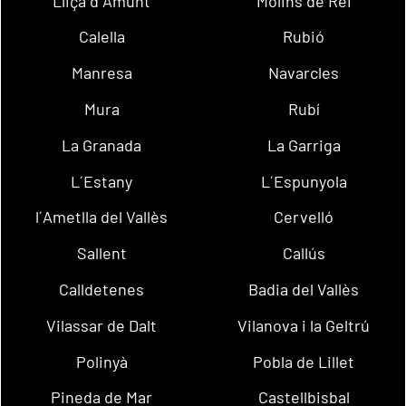
Lliçà d´Amunt
Molins de Rei
Calella
Rubió
Manresa
Navarcles
Mura
Rubí
La Granada
La Garriga
L´Estany
L´Espunyola
l´Ametlla del Vallès
Cervelló
Sallent
Callús
Calldetenes
Badia del Vallès
Vilassar de Dalt
Vilanova i la Geltrú
Polinyà
Pobla de Lillet
Pineda de Mar
Castellbisbal