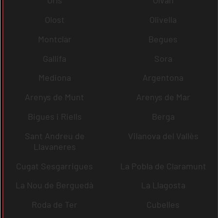
Orís
Olvan
Olost
Olivella
Montclar
Begues
Gallifa
Sora
Mediona
Argentona
Arenys de Munt
Arenys de Mar
Bigues i Riells
Berga
Sant Andreu de
Vilanova del Vallès
Llavaneres
Cugat Sesgarrigues
La Pobla de Claramunt
La Nou de Berguedà
La Llagosta
Roda de Ter
Cubelles