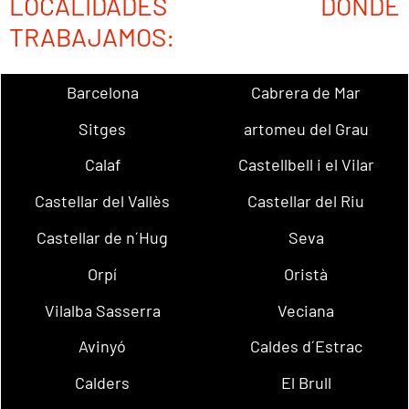
LOCALIDADES DONDE
TRABAJAMOS:
Barcelona
Cabrera de Mar
Sitges
artomeu del Grau
Calaf
Castellbell i el Vilar
Castellar del Vallès
Castellar del Riu
Castellar de n´Hug
Seva
Orpí
Oristà
Vilalba Sasserra
Veciana
Avinyó
Caldes d´Estrac
Calders
El Brull