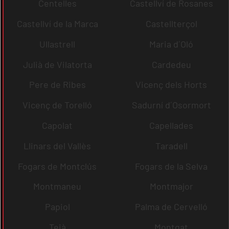
Centelles
Castellví de Rosanes
Castellví de la Marca
Castellterçol
Ullastrell
Maria d´Oló
Julià de Vilatorta
Cardedeu
Pere de Ribes
Vicenç dels Horts
Vicenç de Torelló
Sadurní d´Osormort
Capolat
Capellades
Llinars del Vallès
Taradell
Fogars de Montclús
Fogars de la Selva
Montmaneu
Montmajor
Papiol
Palma de Cervelló
Teià
Montgat