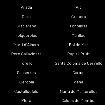
Vilada
Vic
Gurb
Granera
Gisclareny
Fonollosa
Folgueroles
Manlleu
Martí d´Albars
Pol de Mar
Pere Sallavinera
Rupit i Pruit
Torelló
Santa Coloma de Cervelló
Casserres
Carme
Olèrdola
dena
Castelldefels
Maria de Martorelles
Piera
Caldes de Montbui