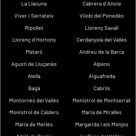
La Llacuna
Cabrera d´Anoia
Viver i Serrateix
Vilobí del Penedès
Ripollet
Llorenç Savall
Llorenç d´Hortons
Cerdanyola del Vallès
Mataró
Andreu de la Barca
Agustí de Lluçanès
Alpens
Alella
Aiguafreda
Bagà
Cabrils
Montornès del Vallès
Monistrol de Montserrat
Monistrol de Calders
Maria de Miralles
Maria de Merlès
Margarida i els Monjos