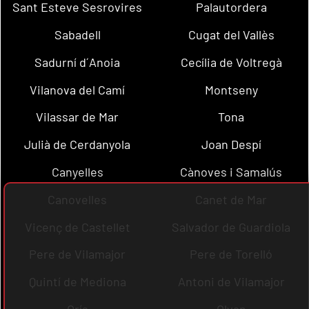
Sant Esteve Sesrovires
Palautordera
Sabadell
Cugat del Vallès
Sadurní d´Anoia
Cecília de Voltregà
Vilanova del Camí
Montseny
Vilassar de Mar
Tona
Julià de Cerdanyola
Joan Despí
Canyelles
Cànoves i Samalús
Canovelles
Canet de Mar
Vicenç de Castellet
Salvador de Guardiola
Pere de Vilamajor
Pere de Torelló
Quintí de Mediona
Antoni de Vilamajor