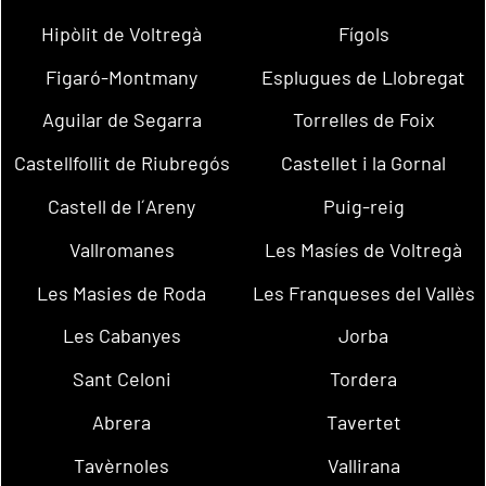
Hipòlit de Voltregà
Fígols
Figaró-Montmany
Esplugues de Llobregat
Aguilar de Segarra
Torrelles de Foix
Castellfollit de Riubregós
Castellet i la Gornal
Castell de l´Areny
Puig-reig
Vallromanes
Les Masíes de Voltregà
Les Masies de Roda
Les Franqueses del Vallès
Les Cabanyes
Jorba
Sant Celoni
Tordera
Abrera
Tavertet
Tavèrnoles
Vallirana