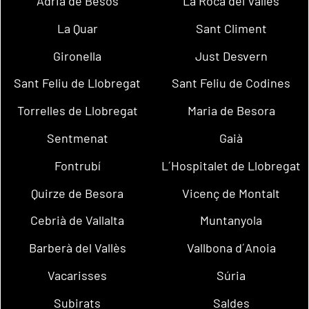
Adrià de Besòs
La Roca del Vallès
La Quar
Sant Climent
Gironella
Just Desvern
Sant Feliu de Llobregat
Sant Feliu de Codines
Torrelles de Llobregat
Maria de Besora
Sentmenat
Gaià
Fontrubí
L´Hospitalet de Llobregat
Quirze de Besora
Vicenç de Montalt
Cebrià de Vallalta
Muntanyola
Barberà del Vallès
Vallbona d´Anoia
Vacarisses
Súria
Subirats
Saldes