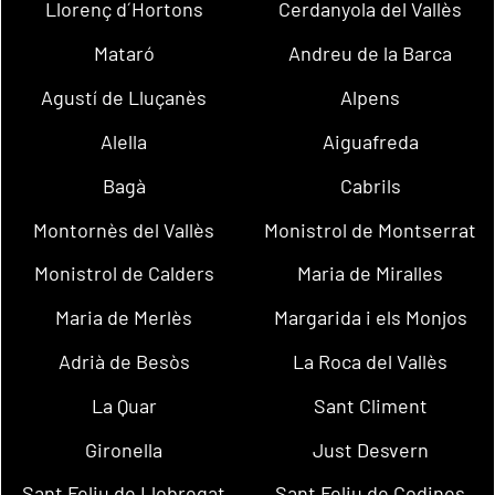
Llorenç d´Hortons
Cerdanyola del Vallès
Mataró
Andreu de la Barca
Agustí de Lluçanès
Alpens
Alella
Aiguafreda
Bagà
Cabrils
Montornès del Vallès
Monistrol de Montserrat
Monistrol de Calders
Maria de Miralles
Maria de Merlès
Margarida i els Monjos
Adrià de Besòs
La Roca del Vallès
La Quar
Sant Climent
Gironella
Just Desvern
Sant Feliu de Llobregat
Sant Feliu de Codines