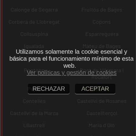
Calonge de Segarra
Fruitós de Bages
Corbera de Llobregat
Copons
Collsuspina
Esparreguera
Igualada
Mateu de Bages
Utilizamos solamente la cookie esencial y
Martí Sesgueioles
Prats de Lluçanès
básica para el funcionamiento mínimo de esta
web.
Pontons
Pont de Vilomara i
Ver políticas y gestión de cookies
Rocafort
Pujalt
Cercs
RECHAZAR
ACEPTAR
Centelles
Castellví de Rosanes
Castellví de la Marca
Castellterçol
Ullastrell
Maria d´Oló