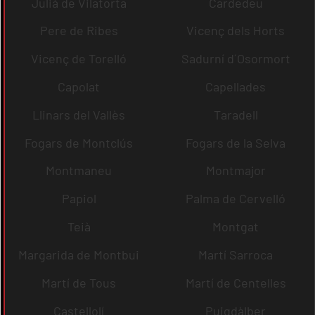
Julià de Vilatorta
Cardedeu
Pere de Ribes
Vicenç dels Horts
Vicenç de Torelló
Sadurní d´Osormort
Capolat
Capellades
Llinars del Vallès
Taradell
Fogars de Montclús
Fogars de la Selva
Montmaneu
Montmajor
Papiol
Palma de Cervelló
Teià
Montgat
Margarida de Montbui
Martí Sarroca
Martí de Tous
Martí de Centelles
Castellolí
Puigdàlber