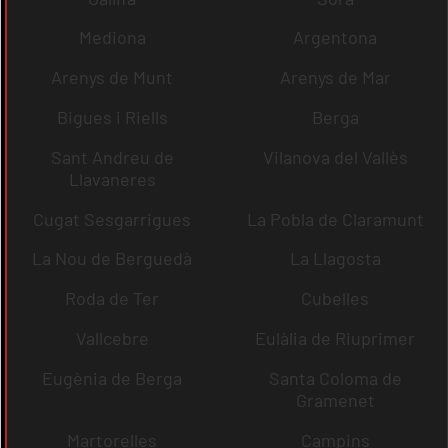
Mediona
Argentona
Arenys de Munt
Arenys de Mar
Bigues i Riells
Berga
Sant Andreu de
Vilanova del Vallès
Llavaneres
Cugat Sesgarrigues
La Pobla de Claramunt
La Nou de Berguedà
La Llagosta
Roda de Ter
Cubelles
Vallcebre
Eulàlia de Riuprimer
Eugènia de Berga
Santa Coloma de
Gramenet
Martorelles
Campins