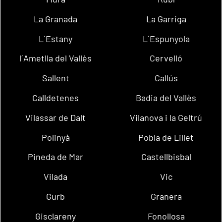
La Granada
La Garriga
L´Estany
L´Espunyola
l´Ametlla del Vallès
Cervelló
Sallent
Callús
Calldetenes
Badia del Vallès
Vilassar de Dalt
Vilanova i la Geltrú
Polinyà
Pobla de Lillet
Pineda de Mar
Castellbisbal
Vilada
Vic
Gurb
Granera
Gisclareny
Fonollosa