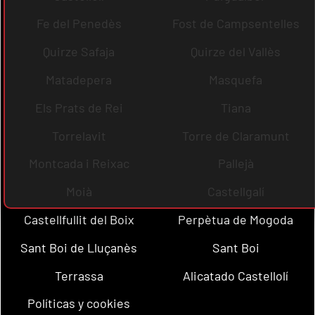
Fe del Penedès
Fost de Campsentelles
Quirze Safaja
Quirze del Vallès
Matadepera
Masquefa
Els Prats de Rei
Tiana
Torrelavit
Torre de Claramunt
Montcada i Reixac
Pallejà
Moià
Castellgalí
Castellfullit del Boix
Perpètua de Mogoda
Sant Boi de Lluçanès
Sant Boi
Terrassa
Alicatado Castellolí
Políticas y cookies