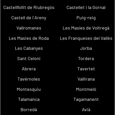
Castellfollit de Riubregós
Castellet i la Gornal
Castell de l´Areny
Puig-reig
Vallromanes
Les Masíes de Voltregà
Les Masies de Roda
Les Franqueses del Vallès
Les Cabanyes
Jorba
Sant Celoni
Tordera
Abrera
Tavertet
Tavèrnoles
Vallirana
Montesquiu
Montmeló
Talamanca
Tagamanent
Borredà
Avià