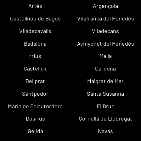
Artés
Argençola
Castellnou de Bages
Vilafranca del Penedès
Viladecavalls
Viladecans
Badalona
Avinyonet del Penedès
rrius
Malla
Castellcir
Cardona
Bellprat
Malgrat de Mar
Santpedor
Santa Susanna
Maria de Palautordera
El Bruc
Dosrius
Cornellà de Llobregat
Gelida
Navas