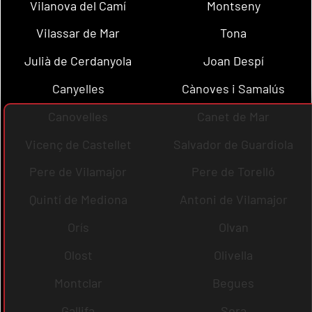
Vilanova del Camí
Montseny
Vilassar de Mar
Tona
Julià de Cerdanyola
Joan Despí
Canyelles
Cànoves i Samalús
Canovelles
Canet de Mar
Vicenç de Castellet
Salvador de Guardiola
Pere de Vilamajor
Pere de Torelló
Quintí de Mediona
Antoni de Vilamajor
Orís
Olvan
Olost
Olivella
Montclar
Begues
Gallifa
Sora