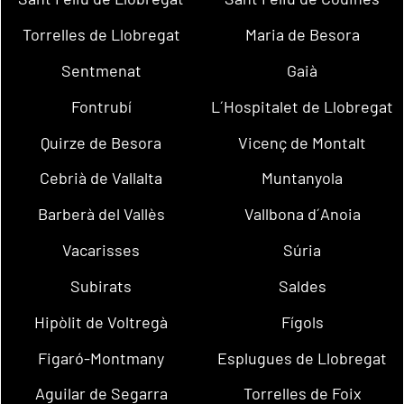
Torrelles de Llobregat
Maria de Besora
Sentmenat
Gaià
Fontrubí
L´Hospitalet de Llobregat
Quirze de Besora
Vicenç de Montalt
Cebrià de Vallalta
Muntanyola
Barberà del Vallès
Vallbona d´Anoia
Vacarisses
Súria
Subirats
Saldes
Hipòlit de Voltregà
Fígols
Figaró-Montmany
Esplugues de Llobregat
Aguilar de Segarra
Torrelles de Foix