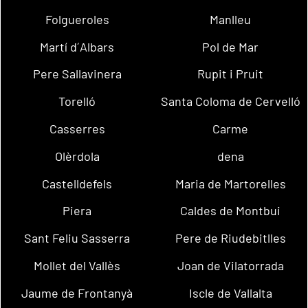
Folgueroles
Manlleu
Martí d´Albars
Pol de Mar
Pere Sallavinera
Rupit i Pruit
Torelló
Santa Coloma de Cervelló
Casserres
Carme
Olèrdola
dena
Castelldefels
Maria de Martorelles
Piera
Caldes de Montbui
Sant Feliu Sasserra
Pere de Riudebitlles
Mollet del Vallès
Joan de Vilatorrada
Jaume de Frontanyà
Iscle de Vallalta