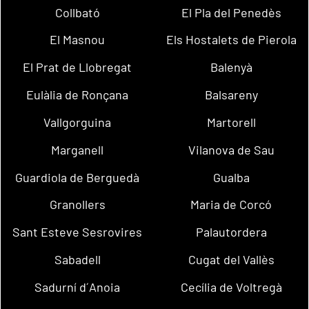
Collbató
El Pla del Penedès
El Masnou
Els Hostalets de Pierola
El Prat de Llobregat
Balenyà
Eulàlia de Ronçana
Balsareny
Vallgorguina
Martorell
Marganell
Vilanova de Sau
Guardiola de Berguedà
Gualba
Granollers
Maria de Corcó
Sant Esteve Sesrovires
Palautordera
Sabadell
Cugat del Vallès
Sadurní d´Anoia
Cecília de Voltregà