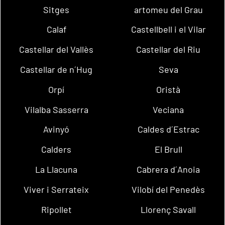
Sitges
artomeu del Grau
Calaf
Castellbell i el Vilar
Castellar del Vallès
Castellar del Riu
Castellar de n´Hug
Seva
Orpí
Oristà
Vilalba Sasserra
Veciana
Avinyó
Caldes d´Estrac
Calders
El Brull
La Llacuna
Cabrera d´Anoia
Viver i Serrateix
Vilobí del Penedès
Ripollet
Llorenç Savall