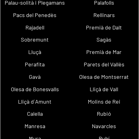
Palau-solità i Plegamans
Palafolls
Pacs del Penedès
Rellinars
Rajadell
Premià de Dalt
Sobremunt
Sagàs
Lluçà
Premià de Mar
Perafita
Parets del Vallès
Gavà
Olesa de Montserrat
Olesa de Bonesvalls
Lliçà de Vall
Lliçà d´Amunt
Molins de Rei
Calella
Rubió
Manresa
Navarcles
Mura
Rubí