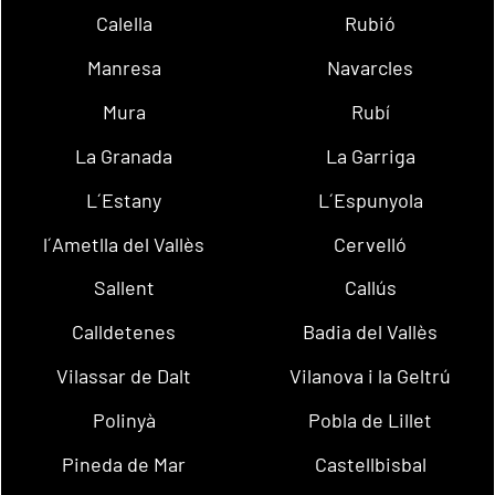
Calella
Rubió
Manresa
Navarcles
Mura
Rubí
La Granada
La Garriga
L´Estany
L´Espunyola
l´Ametlla del Vallès
Cervelló
Sallent
Callús
Calldetenes
Badia del Vallès
Vilassar de Dalt
Vilanova i la Geltrú
Polinyà
Pobla de Lillet
Pineda de Mar
Castellbisbal