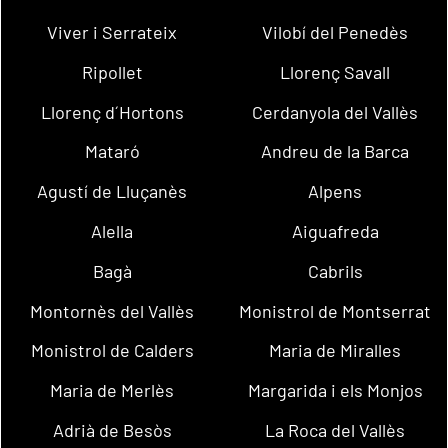
Viver i Serrateix
Vilobí del Penedès
Ripollet
Llorenç Savall
Llorenç d´Hortons
Cerdanyola del Vallès
Mataró
Andreu de la Barca
Agustí de Lluçanès
Alpens
Alella
Aiguafreda
Bagà
Cabrils
Montornès del Vallès
Monistrol de Montserrat
Monistrol de Calders
Maria de Miralles
Maria de Merlès
Margarida i els Monjos
Adrià de Besòs
La Roca del Vallès