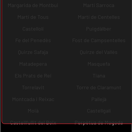
Margarida de Montbui
Martí Sarroca
Martí de Tous
Martí de Centelles
Castellolí
Puigdàlber
Fe del Penedès
Fost de Campsentelles
Quirze Safaja
Quirze del Vallès
Matadepera
Masquefa
Els Prats de Rei
Tiana
Torrelavit
Torre de Claramunt
Montcada i Reixac
Pallejà
Moià
Castellgalí
Castellfullit del Boix
Perpètua de Mogoda