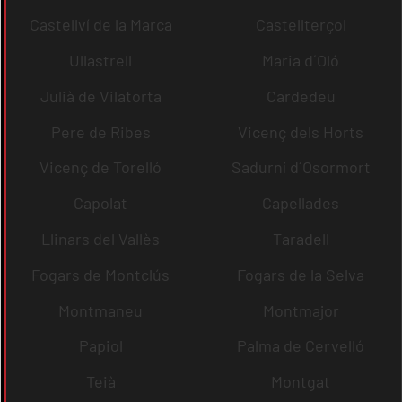
Castellví de la Marca
Castellterçol
Ullastrell
Maria d´Oló
Julià de Vilatorta
Cardedeu
Pere de Ribes
Vicenç dels Horts
Vicenç de Torelló
Sadurní d´Osormort
Capolat
Capellades
Llinars del Vallès
Taradell
Fogars de Montclús
Fogars de la Selva
Montmaneu
Montmajor
Papiol
Palma de Cervelló
Teià
Montgat