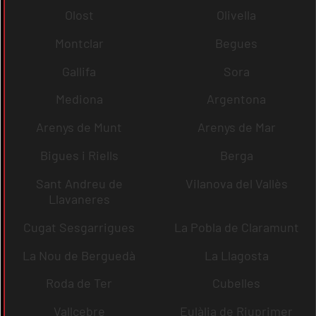
Olost
Olivella
Montclar
Begues
Gallifa
Sora
Mediona
Argentona
Arenys de Munt
Arenys de Mar
Bigues i Riells
Berga
Sant Andreu de
Vilanova del Vallès
Llavaneres
Cugat Sesgarrigues
La Pobla de Claramunt
La Nou de Berguedà
La Llagosta
Roda de Ter
Cubelles
Vallcebre
Eulàlia de Riuprimer