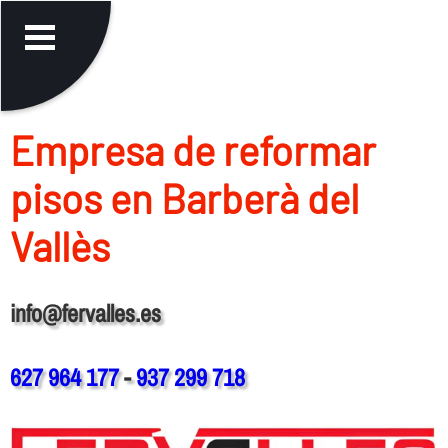
Empresa de reformar
pisos en Barberà del
Vallès
info@fervalles.es
627 964 177
-
937 299 718