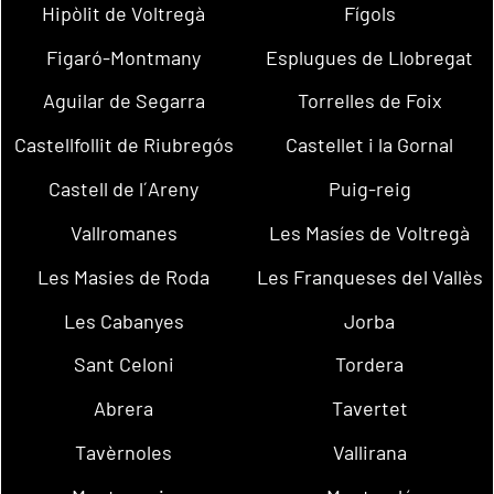
Hipòlit de Voltregà
Fígols
Figaró-Montmany
Esplugues de Llobregat
Aguilar de Segarra
Torrelles de Foix
Castellfollit de Riubregós
Castellet i la Gornal
Castell de l´Areny
Puig-reig
Vallromanes
Les Masíes de Voltregà
Les Masies de Roda
Les Franqueses del Vallès
Les Cabanyes
Jorba
Sant Celoni
Tordera
Abrera
Tavertet
Tavèrnoles
Vallirana