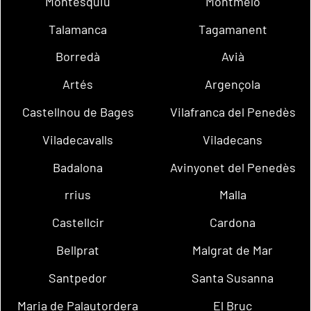
Montesquiu
Montmeló
Talamanca
Tagamanent
Borredà
Avià
Artés
Argençola
Castellnou de Bages
Vilafranca del Penedès
Viladecavalls
Viladecans
Badalona
Avinyonet del Penedès
rrius
Malla
Castellcir
Cardona
Bellprat
Malgrat de Mar
Santpedor
Santa Susanna
Maria de Palautordera
El Bruc