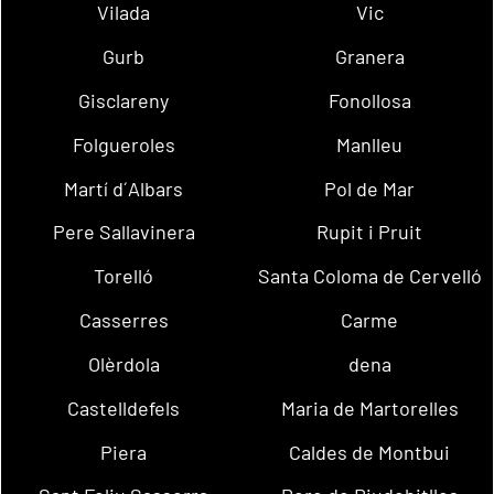
Vilada
Vic
Gurb
Granera
Gisclareny
Fonollosa
Folgueroles
Manlleu
Martí d´Albars
Pol de Mar
Pere Sallavinera
Rupit i Pruit
Torelló
Santa Coloma de Cervelló
Casserres
Carme
Olèrdola
dena
Castelldefels
Maria de Martorelles
Piera
Caldes de Montbui