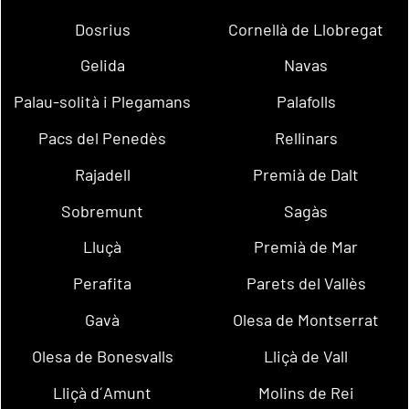
Dosrius
Cornellà de Llobregat
Gelida
Navas
Palau-solità i Plegamans
Palafolls
Pacs del Penedès
Rellinars
Rajadell
Premià de Dalt
Sobremunt
Sagàs
Lluçà
Premià de Mar
Perafita
Parets del Vallès
Gavà
Olesa de Montserrat
Olesa de Bonesvalls
Lliçà de Vall
Lliçà d´Amunt
Molins de Rei