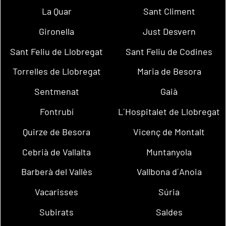
La Quar
Sant Climent
Gironella
Just Desvern
Sant Feliu de Llobregat
Sant Feliu de Codines
Torrelles de Llobregat
Maria de Besora
Sentmenat
Gaià
Fontrubí
L´Hospitalet de Llobregat
Quirze de Besora
Vicenç de Montalt
Cebrià de Vallalta
Muntanyola
Barberà del Vallès
Vallbona d´Anoia
Vacarisses
Súria
Subirats
Saldes