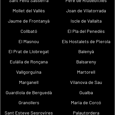
Sant Feliu Sasserra
Pere de Riudebitlles
Mollet del Vallès
Joan de Vilatorrada
Jaume de Frontanyà
Iscle de Vallalta
Collbató
El Pla del Penedès
El Masnou
Els Hostalets de Pierola
El Prat de Llobregat
Balenyà
Eulàlia de Ronçana
Balsareny
Vallgorguina
Martorell
Marganell
Vilanova de Sau
Guardiola de Berguedà
Gualba
Granollers
Maria de Corcó
Sant Esteve Sesrovires
Palautordera