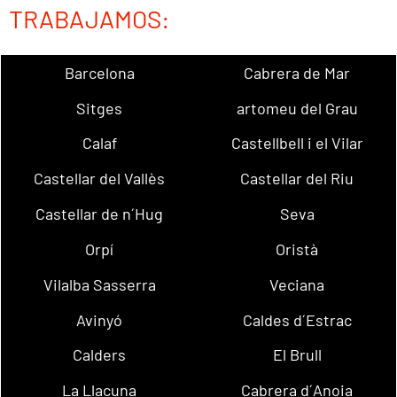
TRABAJAMOS:
Barcelona
Cabrera de Mar
Sitges
artomeu del Grau
Calaf
Castellbell i el Vilar
Castellar del Vallès
Castellar del Riu
Castellar de n´Hug
Seva
Orpí
Oristà
Vilalba Sasserra
Veciana
Avinyó
Caldes d´Estrac
Calders
El Brull
La Llacuna
Cabrera d´Anoia