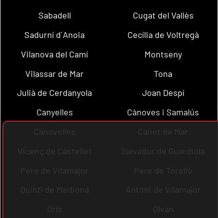
Sabadell
Cugat del Vallès
Sadurní d´Anoia
Cecília de Voltregà
Vilanova del Camí
Montseny
Vilassar de Mar
Tona
Julià de Cerdanyola
Joan Despí
Canyelles
Cànoves i Samalús
Canovelles
Canet de Mar
Vicenç de Castellet
Salvador de Guardiola
Pere de Vilamajor
Pere de Torelló
Quintí de Mediona
Antoni de Vilamajor
Orís
Olvan