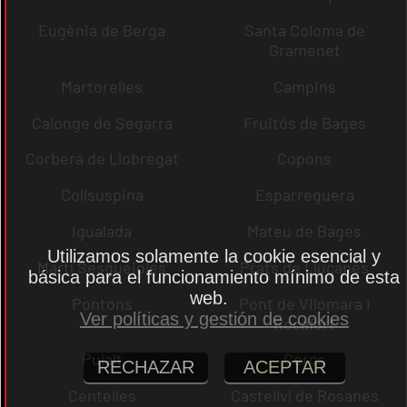
Eugènia de Berga
Santa Coloma de
Gramenet
Martorelles
Campins
Calonge de Segarra
Fruitós de Bages
Corbera de Llobregat
Copons
Collsuspina
Esparreguera
Igualada
Mateu de Bages
Utilizamos solamente la cookie esencial y
Martí Sesgueioles
Prats de Lluçanès
básica para el funcionamiento mínimo de esta
web.
Pontons
Pont de Vilomara i
Ver políticas y gestión de cookies
Rocafort
Pujalt
Cercs
RECHAZAR
ACEPTAR
Centelles
Castellví de Rosanes