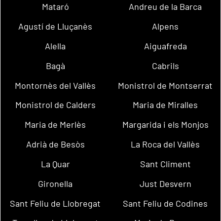
Mataró
Andreu de la Barca
Agustí de Lluçanès
Alpens
Alella
Aiguafreda
Bagà
Cabrils
Montornès del Vallès
Monistrol de Montserrat
Monistrol de Calders
Maria de Miralles
Maria de Merlès
Margarida i els Monjos
Adrià de Besòs
La Roca del Vallès
La Quar
Sant Climent
Gironella
Just Desvern
Sant Feliu de Llobregat
Sant Feliu de Codines