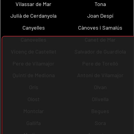
Vilassar de Mar
Tona
Julià de Cerdanyola
Joan Despí
Canyelles
Cànoves i Samalús
Canovelles
Canet de Mar
Vicenç de Castellet
Salvador de Guardiola
Pere de Vilamajor
Pere de Torelló
Quintí de Mediona
Antoni de Vilamajor
Orís
Olvan
Olost
Olivella
Montclar
Begues
Gallifa
Sora