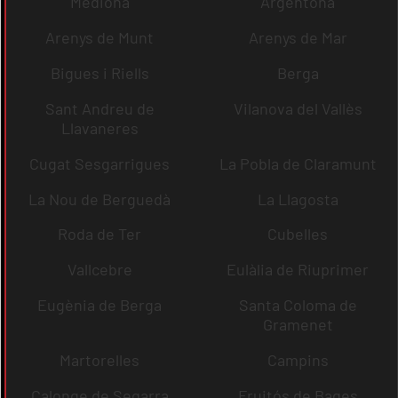
Mediona
Argentona
Arenys de Munt
Arenys de Mar
Bigues i Riells
Berga
Sant Andreu de
Vilanova del Vallès
Llavaneres
Cugat Sesgarrigues
La Pobla de Claramunt
La Nou de Berguedà
La Llagosta
Roda de Ter
Cubelles
Vallcebre
Eulàlia de Riuprimer
Eugènia de Berga
Santa Coloma de
Gramenet
Martorelles
Campins
Calonge de Segarra
Fruitós de Bages