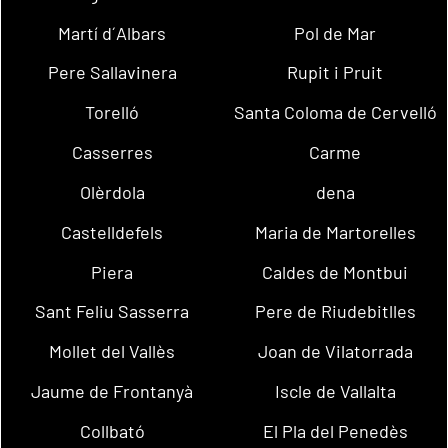
Martí d´Albars
Pol de Mar
Pere Sallavinera
Rupit i Pruit
Torelló
Santa Coloma de Cervelló
Casserres
Carme
Olèrdola
dena
Castelldefels
Maria de Martorelles
Piera
Caldes de Montbui
Sant Feliu Sasserra
Pere de Riudebitlles
Mollet del Vallès
Joan de Vilatorrada
Jaume de Frontanyà
Iscle de Vallalta
Collbató
El Pla del Penedès