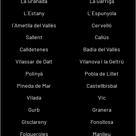
La Granada
La Garriga
L´Estany
L´Espunyola
l´Ametlla del Vallès
Cervelló
Sallent
Callús
Calldetenes
Badia del Vallès
Vilassar de Dalt
Vilanova i la Geltrú
Polinyà
Pobla de Lillet
Pineda de Mar
Castellbisbal
Vilada
Vic
Gurb
Granera
Gisclareny
Fonollosa
Folgueroles
Manlleu