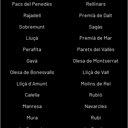
Pacs del Penedès
Rellinars
Rajadell
Premià de Dalt
Sobremunt
Sagàs
Lluçà
Premià de Mar
Perafita
Parets del Vallès
Gavà
Olesa de Montserrat
Olesa de Bonesvalls
Lliçà de Vall
Lliçà d´Amunt
Molins de Rei
Calella
Rubió
Manresa
Navarcles
Mura
Rubí