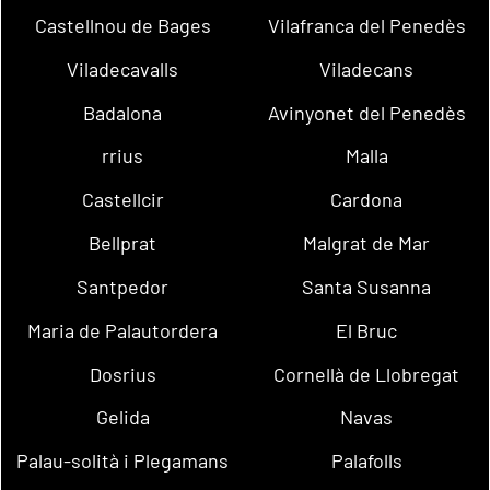
Castellnou de Bages
Vilafranca del Penedès
Viladecavalls
Viladecans
Badalona
Avinyonet del Penedès
rrius
Malla
Castellcir
Cardona
Bellprat
Malgrat de Mar
Santpedor
Santa Susanna
Maria de Palautordera
El Bruc
Dosrius
Cornellà de Llobregat
Gelida
Navas
Palau-solità i Plegamans
Palafolls