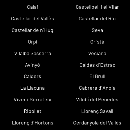
Calaf
Castellbell i el Vilar
Castellar del Vallès
Castellar del Riu
Castellar de n´Hug
Seva
Orpí
Oristà
Vilalba Sasserra
Veciana
Avinyó
Caldes d´Estrac
Calders
El Brull
La Llacuna
Cabrera d´Anoia
Viver i Serrateix
Vilobí del Penedès
Ripollet
Llorenç Savall
Llorenç d´Hortons
Cerdanyola del Vallès