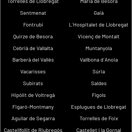
Torrelles de Llobregat
Maria de Besora
Sentmenat
Gaià
Fontrubí
L´Hospitalet de Llobregat
Quirze de Besora
Vicenç de Montalt
Cebrià de Vallalta
Muntanyola
Barberà del Vallès
Vallbona d´Anoia
Vacarisses
Súria
Subirats
Saldes
Hipòlit de Voltregà
Fígols
Figaró-Montmany
Esplugues de Llobregat
Aguilar de Segarra
Torrelles de Foix
Castellfollit de Riubregós
Castellet i la Gornal