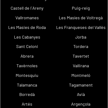
Castell de l´Areny
Puig-reig
Vallromanes
Les Masíes de Voltregà
Les Masies de Roda
Les Franqueses del Vallès
Les Cabanyes
Jorba
Sant Celoni
Tordera
Abrera
Tavertet
Tavèrnoles
Vallirana
Montesquiu
Montmeló
Talamanca
Tagamanent
Borredà
Avià
Artés
Argençola