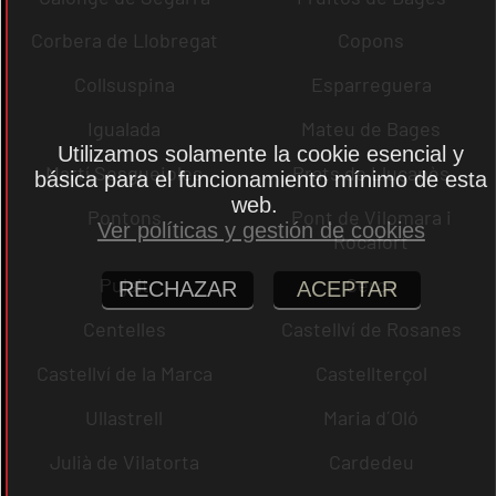
Corbera de Llobregat
Copons
Collsuspina
Esparreguera
Igualada
Mateu de Bages
Utilizamos solamente la cookie esencial y
Martí Sesgueioles
Prats de Lluçanès
básica para el funcionamiento mínimo de esta
web.
Pontons
Pont de Vilomara i
Ver políticas y gestión de cookies
Rocafort
Pujalt
Cercs
RECHAZAR
ACEPTAR
Centelles
Castellví de Rosanes
Castellví de la Marca
Castellterçol
Ullastrell
Maria d´Oló
Julià de Vilatorta
Cardedeu