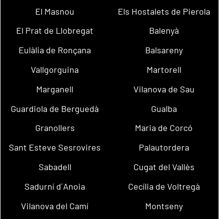
El Masnou
Els Hostalets de Pierola
El Prat de Llobregat
Balenyà
Eulàlia de Ronçana
Balsareny
Vallgorguina
Martorell
Marganell
Vilanova de Sau
Guardiola de Berguedà
Gualba
Granollers
Maria de Corcó
Sant Esteve Sesrovires
Palautordera
Sabadell
Cugat del Vallès
Sadurní d´Anoia
Cecília de Voltregà
Vilanova del Camí
Montseny