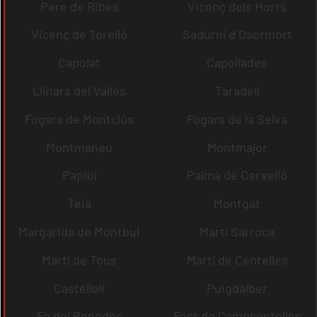
Pere de Ribes
Vicenç dels Horts
Vicenç de Torelló
Sadurní d´Osormort
Capolat
Capellades
Llinars del Vallès
Taradell
Fogars de Montclús
Fogars de la Selva
Montmaneu
Montmajor
Papiol
Palma de Cervelló
Teià
Montgat
Margarida de Montbui
Martí Sarroca
Martí de Tous
Martí de Centelles
Castellolí
Puigdàlber
Fe del Penedès
Fost de Campsentelles