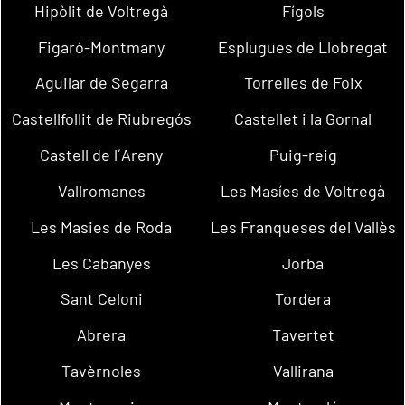
Hipòlit de Voltregà
Fígols
Figaró-Montmany
Esplugues de Llobregat
Aguilar de Segarra
Torrelles de Foix
Castellfollit de Riubregós
Castellet i la Gornal
Castell de l´Areny
Puig-reig
Vallromanes
Les Masíes de Voltregà
Les Masies de Roda
Les Franqueses del Vallès
Les Cabanyes
Jorba
Sant Celoni
Tordera
Abrera
Tavertet
Tavèrnoles
Vallirana