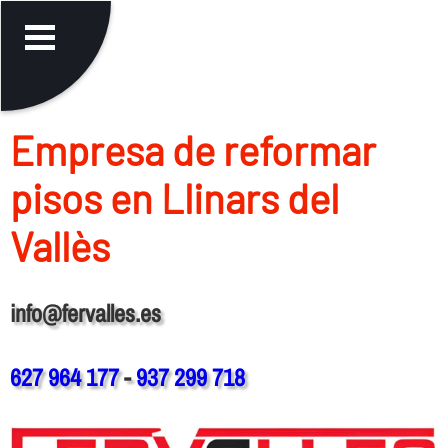
Empresa de reformar
pisos en Llinars del
Vallès
info@fervalles.es
627 964 177
-
937 299 718