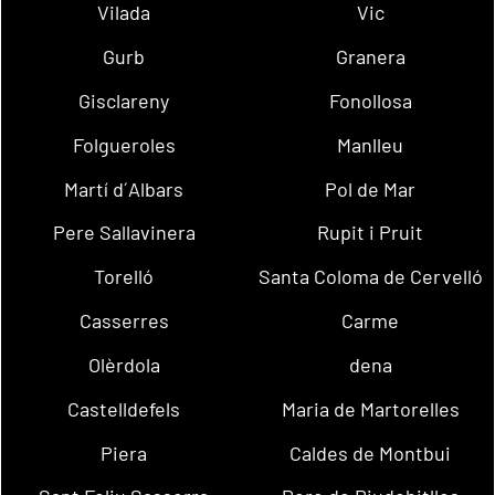
Vilada
Vic
Gurb
Granera
Gisclareny
Fonollosa
Folgueroles
Manlleu
Martí d´Albars
Pol de Mar
Pere Sallavinera
Rupit i Pruit
Torelló
Santa Coloma de Cervelló
Casserres
Carme
Olèrdola
dena
Castelldefels
Maria de Martorelles
Piera
Caldes de Montbui