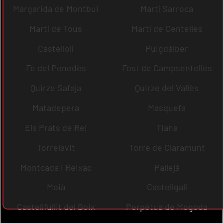
Margarida de Montbui
Martí Sarroca
Martí de Tous
Martí de Centelles
Castellolí
Puigdàlber
Fe del Penedès
Fost de Campsentelles
Quirze Safaja
Quirze del Vallès
Matadepera
Masquefa
Els Prats de Rei
Tiana
Torrelavit
Torre de Claramunt
Montcada i Reixac
Pallejà
Moià
Castellgalí
Castellfullit del Boix
Perpètua de Mogoda