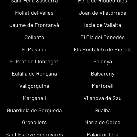
Sant Feliu Sasserra
Pere de Riudebitlles
Mollet del Vallès
Joan de Vilatorrada
Jaume de Frontanyà
Iscle de Vallalta
Collbató
El Pla del Penedès
El Masnou
Els Hostalets de Pierola
El Prat de Llobregat
Balenyà
Eulàlia de Ronçana
Balsareny
Vallgorguina
Martorell
Marganell
Vilanova de Sau
Guardiola de Berguedà
Gualba
Granollers
Maria de Corcó
Sant Esteve Sesrovires
Palautordera