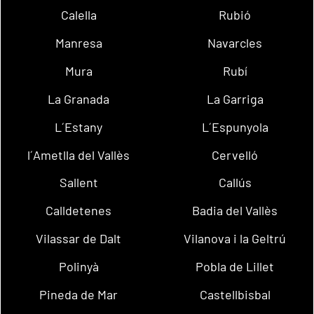
Calella
Rubió
Manresa
Navarcles
Mura
Rubí
La Granada
La Garriga
L´Estany
L´Espunyola
l´Ametlla del Vallès
Cervelló
Sallent
Callús
Calldetenes
Badia del Vallès
Vilassar de Dalt
Vilanova i la Geltrú
Polinyà
Pobla de Lillet
Pineda de Mar
Castellbisbal