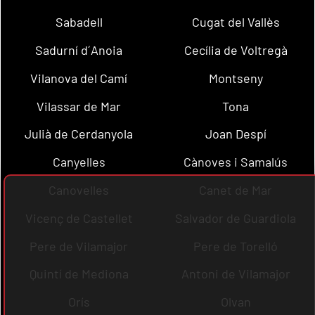
Sabadell
Cugat del Vallès
Sadurní d´Anoia
Cecília de Voltregà
Vilanova del Camí
Montseny
Vilassar de Mar
Tona
Julià de Cerdanyola
Joan Despí
Canyelles
Cànoves i Samalús
Canovelles
Canet de Mar
Vicenç de Castellet
Salvador de Guardiola
Pere de Vilamajor
Pere de Torelló
Quintí de Mediona
Antoni de Vilamajor
Orís
Olvan