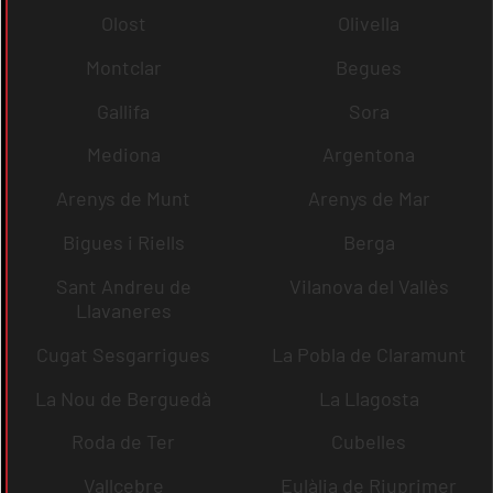
Olost
Olivella
Montclar
Begues
Gallifa
Sora
Mediona
Argentona
Arenys de Munt
Arenys de Mar
Bigues i Riells
Berga
Sant Andreu de
Vilanova del Vallès
Llavaneres
Cugat Sesgarrigues
La Pobla de Claramunt
La Nou de Berguedà
La Llagosta
Roda de Ter
Cubelles
Vallcebre
Eulàlia de Riuprimer