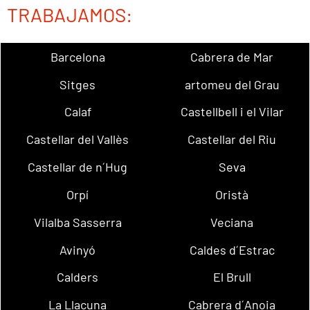
TRABAJAMOS:
Barcelona
Cabrera de Mar
Sitges
artomeu del Grau
Calaf
Castellbell i el Vilar
Castellar del Vallès
Castellar del Riu
Castellar de n´Hug
Seva
Orpí
Oristà
Vilalba Sasserra
Veciana
Avinyó
Caldes d´Estrac
Calders
El Brull
La Llacuna
Cabrera d´Anoia