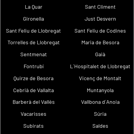
La Quar
Sant Climent
Gironella
Just Desvern
Sant Feliu de Llobregat
Sant Feliu de Codines
Torrelles de Llobregat
Maria de Besora
Sentmenat
Gaià
Fontrubí
L´Hospitalet de Llobregat
Quirze de Besora
Vicenç de Montalt
Cebrià de Vallalta
Muntanyola
Barberà del Vallès
Vallbona d´Anoia
Vacarisses
Súria
Subirats
Saldes