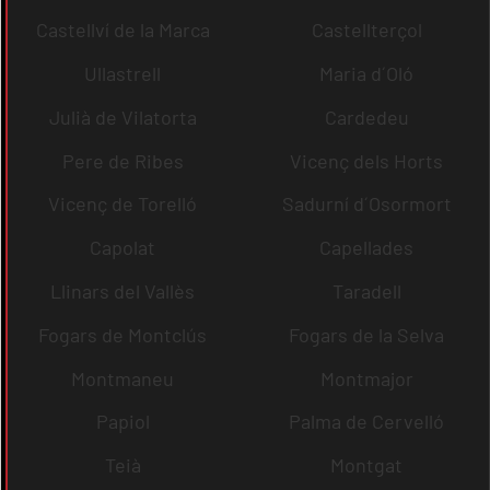
Castellví de la Marca
Castellterçol
Ullastrell
Maria d´Oló
Julià de Vilatorta
Cardedeu
Pere de Ribes
Vicenç dels Horts
Vicenç de Torelló
Sadurní d´Osormort
Capolat
Capellades
Llinars del Vallès
Taradell
Fogars de Montclús
Fogars de la Selva
Montmaneu
Montmajor
Papiol
Palma de Cervelló
Teià
Montgat