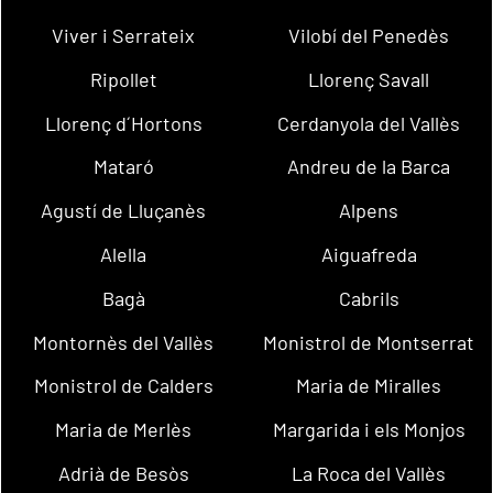
Viver i Serrateix
Vilobí del Penedès
Ripollet
Llorenç Savall
Llorenç d´Hortons
Cerdanyola del Vallès
Mataró
Andreu de la Barca
Agustí de Lluçanès
Alpens
Alella
Aiguafreda
Bagà
Cabrils
Montornès del Vallès
Monistrol de Montserrat
Monistrol de Calders
Maria de Miralles
Maria de Merlès
Margarida i els Monjos
Adrià de Besòs
La Roca del Vallès