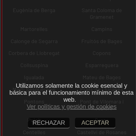
Eugènia de Berga
Santa Coloma de
Gramenet
Martorelles
Campins
Calonge de Segarra
Fruitós de Bages
Corbera de Llobregat
Copons
Collsuspina
Esparreguera
Igualada
Mateu de Bages
Utilizamos solamente la cookie esencial y
Martí Sesgueioles
Prats de Lluçanès
básica para el funcionamiento mínimo de esta
web.
Pontons
Pont de Vilomara i
Ver políticas y gestión de cookies
Rocafort
Pujalt
Cercs
RECHAZAR
ACEPTAR
Centelles
Castellví de Rosanes