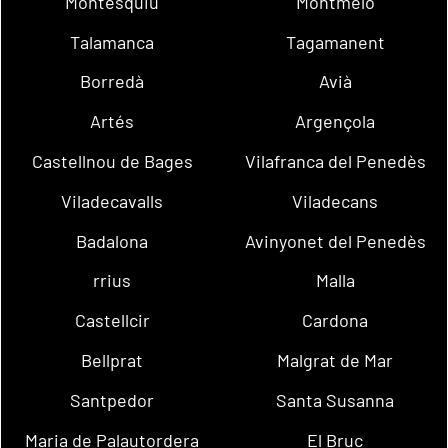
Montesquiu
Montmeló
Talamanca
Tagamanent
Borredà
Avià
Artés
Argençola
Castellnou de Bages
Vilafranca del Penedès
Viladecavalls
Viladecans
Badalona
Avinyonet del Penedès
rrius
Malla
Castellcir
Cardona
Bellprat
Malgrat de Mar
Santpedor
Santa Susanna
Maria de Palautordera
El Bruc