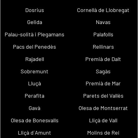
Dosrius
Cornellà de Llobregat
Gelida
Navas
Palau-solità i Plegamans
Palafolls
Pacs del Penedès
Rellinars
Rajadell
Premià de Dalt
Sobremunt
Sagàs
Lluçà
Premià de Mar
Perafita
Parets del Vallès
Gavà
Olesa de Montserrat
Olesa de Bonesvalls
Lliçà de Vall
Lliçà d´Amunt
Molins de Rei