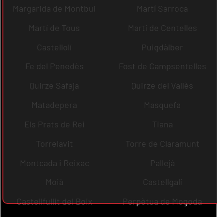
Margarida de Montbui
Martí Sarroca
Martí de Tous
Martí de Centelles
Castellolí
Puigdàlber
Fe del Penedès
Fost de Campsentelles
Quirze Safaja
Quirze del Vallès
Matadepera
Masquefa
Els Prats de Rei
Tiana
Torrelavit
Torre de Claramunt
Montcada i Reixac
Pallejà
Moià
Castellgalí
Castellfullit del Boix
Perpètua de Mogoda