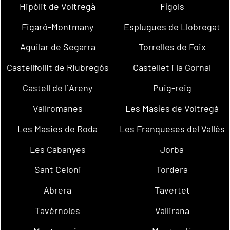
Hipòlit de Voltregà
Fígols
Figaró-Montmany
Esplugues de Llobregat
Aguilar de Segarra
Torrelles de Foix
Castellfollit de Riubregós
Castellet i la Gornal
Castell de l´Areny
Puig-reig
Vallromanes
Les Masíes de Voltregà
Les Masies de Roda
Les Franqueses del Vallès
Les Cabanyes
Jorba
Sant Celoni
Tordera
Abrera
Tavertet
Tavèrnoles
Vallirana