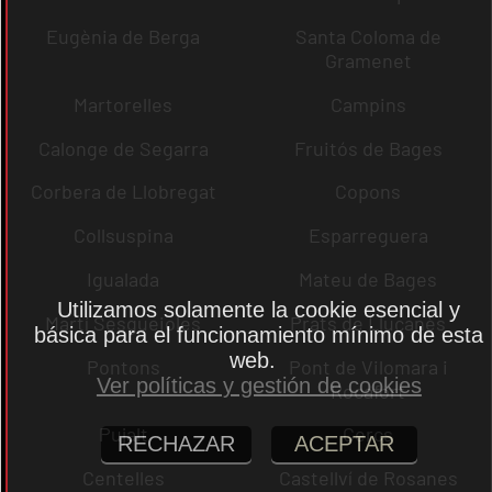
Eugènia de Berga
Santa Coloma de
Gramenet
Martorelles
Campins
Calonge de Segarra
Fruitós de Bages
Corbera de Llobregat
Copons
Collsuspina
Esparreguera
Igualada
Mateu de Bages
Utilizamos solamente la cookie esencial y
Martí Sesgueioles
Prats de Lluçanès
básica para el funcionamiento mínimo de esta
web.
Pontons
Pont de Vilomara i
Ver políticas y gestión de cookies
Rocafort
Pujalt
Cercs
RECHAZAR
ACEPTAR
Centelles
Castellví de Rosanes