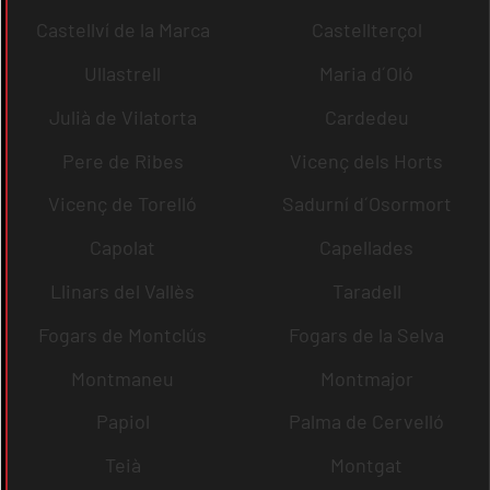
Castellví de la Marca
Castellterçol
Ullastrell
Maria d´Oló
Julià de Vilatorta
Cardedeu
Pere de Ribes
Vicenç dels Horts
Vicenç de Torelló
Sadurní d´Osormort
Capolat
Capellades
Llinars del Vallès
Taradell
Fogars de Montclús
Fogars de la Selva
Montmaneu
Montmajor
Papiol
Palma de Cervelló
Teià
Montgat