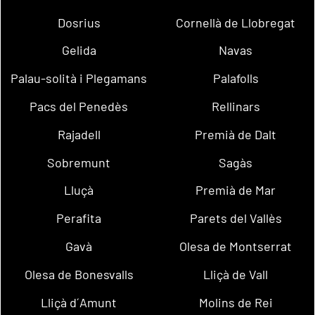
Dosrius
Cornellà de Llobregat
Gelida
Navas
Palau-solità i Plegamans
Palafolls
Pacs del Penedès
Rellinars
Rajadell
Premià de Dalt
Sobremunt
Sagàs
Lluçà
Premià de Mar
Perafita
Parets del Vallès
Gavà
Olesa de Montserrat
Olesa de Bonesvalls
Lliçà de Vall
Lliçà d´Amunt
Molins de Rei