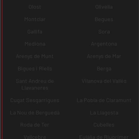
Olost
Olivella
Montclar
Begues
Gallifa
Sora
Mediona
Argentona
Arenys de Munt
Arenys de Mar
Bigues i Riells
Berga
Sant Andreu de
Vilanova del Vallès
Llavaneres
Cugat Sesgarrigues
La Pobla de Claramunt
La Nou de Berguedà
La Llagosta
Roda de Ter
Cubelles
Vallcebre
Eulàlia de Riuprimer