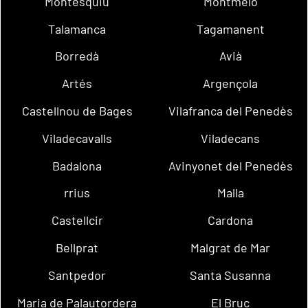
Montesquiu
Montmeló
Talamanca
Tagamanent
Borredà
Avià
Artés
Argençola
Castellnou de Bages
Vilafranca del Penedès
Viladecavalls
Viladecans
Badalona
Avinyonet del Penedès
rrius
Malla
Castellcir
Cardona
Bellprat
Malgrat de Mar
Santpedor
Santa Susanna
Maria de Palautordera
El Bruc