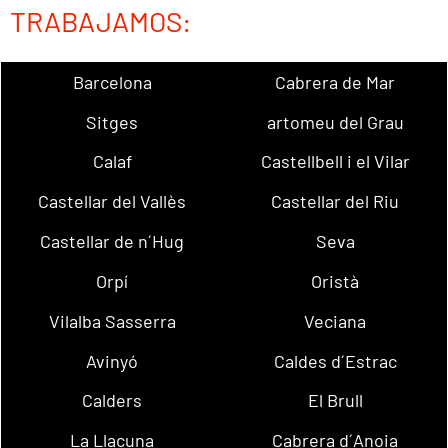
TRABAJAMOS:
Barcelona
Cabrera de Mar
Sitges
artomeu del Grau
Calaf
Castellbell i el Vilar
Castellar del Vallès
Castellar del Riu
Castellar de n´Hug
Seva
Orpí
Oristà
Vilalba Sasserra
Veciana
Avinyó
Caldes d´Estrac
Calders
El Brull
La Llacuna
Cabrera d´Anoia