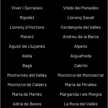
Viver i Serrateix
Vilobí del Penedès
Ripollet
Llorenç Savall
Llorenç d´Hortons
Cerdanyola del Vallès
Mataró
Andreu de la Barca
Agustí de Lluçanès
Alpens
Alella
Aiguafreda
Bagà
Cabrils
Montornès del Vallès
Monistrol de Montserrat
Monistrol de Calders
Maria de Miralles
Maria de Merlès
Margarida i els Monjos
Adrià de Besòs
La Roca del Vallès