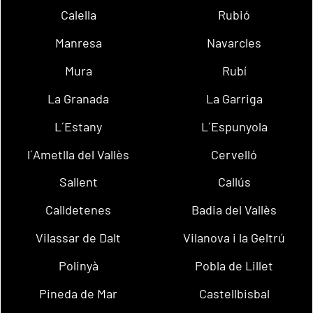
Calella
Rubió
Manresa
Navarcles
Mura
Rubí
La Granada
La Garriga
L´Estany
L´Espunyola
l´Ametlla del Vallès
Cervelló
Sallent
Callús
Calldetenes
Badia del Vallès
Vilassar de Dalt
Vilanova i la Geltrú
Polinyà
Pobla de Lillet
Pineda de Mar
Castellbisbal