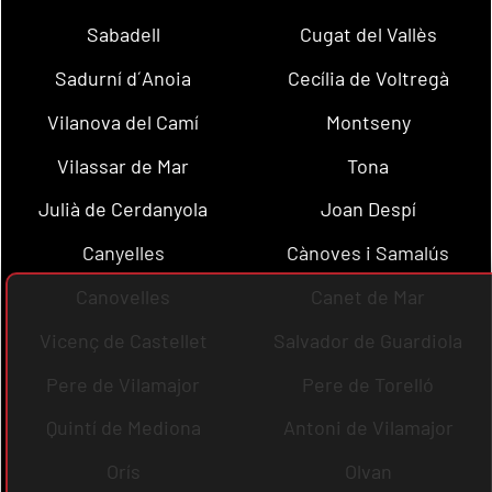
Sabadell
Cugat del Vallès
Sadurní d´Anoia
Cecília de Voltregà
Vilanova del Camí
Montseny
Vilassar de Mar
Tona
Julià de Cerdanyola
Joan Despí
Canyelles
Cànoves i Samalús
Canovelles
Canet de Mar
Vicenç de Castellet
Salvador de Guardiola
Pere de Vilamajor
Pere de Torelló
Quintí de Mediona
Antoni de Vilamajor
Orís
Olvan