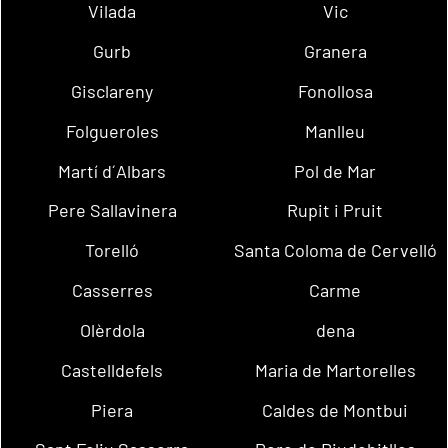
Vilada
Vic
Gurb
Granera
Gisclareny
Fonollosa
Folgueroles
Manlleu
Martí d´Albars
Pol de Mar
Pere Sallavinera
Rupit i Pruit
Torelló
Santa Coloma de Cervelló
Casserres
Carme
Olèrdola
dena
Castelldefels
Maria de Martorelles
Piera
Caldes de Montbui