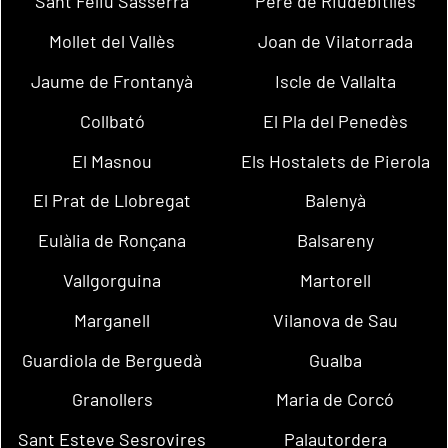
Sant Feliu Sasserra
Pere de Riudebitlles
Mollet del Vallès
Joan de Vilatorrada
Jaume de Frontanyà
Iscle de Vallalta
Collbató
El Pla del Penedès
El Masnou
Els Hostalets de Pierola
El Prat de Llobregat
Balenyà
Eulàlia de Ronçana
Balsareny
Vallgorguina
Martorell
Marganell
Vilanova de Sau
Guardiola de Berguedà
Gualba
Granollers
Maria de Corcó
Sant Esteve Sesrovires
Palautordera