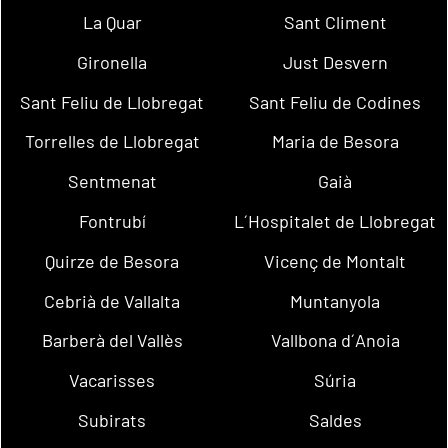
La Quar
Sant Climent
Gironella
Just Desvern
Sant Feliu de Llobregat
Sant Feliu de Codines
Torrelles de Llobregat
Maria de Besora
Sentmenat
Gaià
Fontrubí
L´Hospitalet de Llobregat
Quirze de Besora
Vicenç de Montalt
Cebrià de Vallalta
Muntanyola
Barberà del Vallès
Vallbona d´Anoia
Vacarisses
Súria
Subirats
Saldes