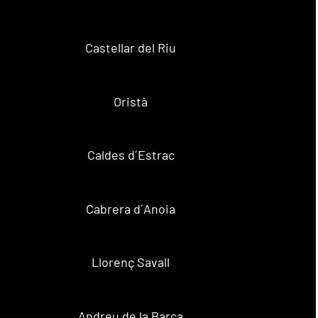
Castellar del Riu
Oristà
Caldes d´Estrac
Cabrera d´Anoia
Llorenç Savall
Andreu de la Barca