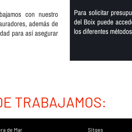
Para solicitar presupue
rabajamos con nuestro
del Boix puede accede
stauradores, además de
los diferentes método
dad para así­ asegurar
DE TRABAJAMOS:
ra de Mar
Sitges