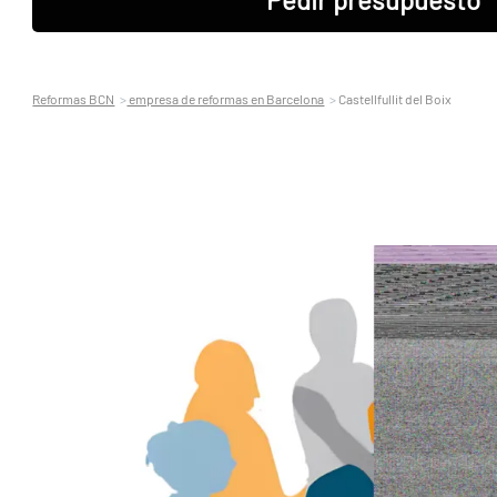
Reformas BCN
empresa de reformas en Barcelona
Castellfullit del Boix