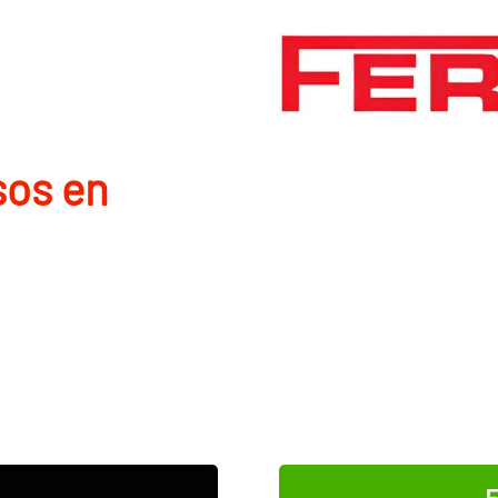
sos en
E