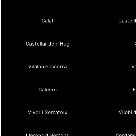
Calaf
Castellb
Castellar de n´Hug
Vilalba Sasserra
V
Calders
E
Viver i Serrateix
Vilobí
Llorenç d´Hortons
Cerdanyo