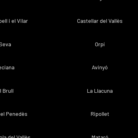
ell i el Vilar
Castellar del Vallès
Seva
Orpí
eciana
Avinyó
l Brull
La Llacuna
 del Penedès
Ripollet
la del Vallès
Mataró