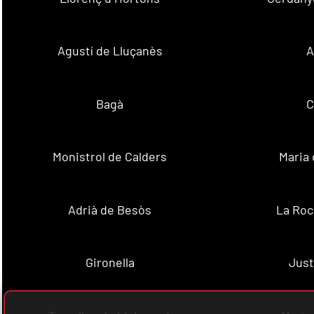
Agustí de Lluçanès
A
Bagà
C
Monistrol de Calders
Maria 
Adrià de Besòs
La Roc
Gironella
Just