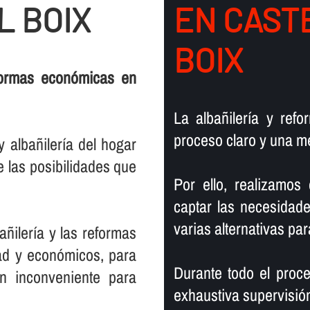
L BOIX
EN CAST
BOIX
formas económicas en
La albañilerí­a y ref
proceso claro y una me
albañilerí­a del hogar
 las posibilidades que
Por ello, realizamos
captar las necesidade
varias alternativas par
ñilerí­a y las reformas
dad y económicos, para
Durante todo el proce
 inconveniente para
exhaustiva supervisión