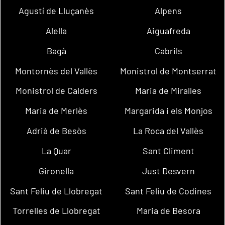
Agustí de Lluçanès
Alpens
Alella
Aiguafreda
Bagà
Cabrils
Montornès del Vallès
Monistrol de Montserrat
Monistrol de Calders
Maria de Miralles
Maria de Merlès
Margarida i els Monjos
Adrià de Besòs
La Roca del Vallès
La Quar
Sant Climent
Gironella
Just Desvern
Sant Feliu de Llobregat
Sant Feliu de Codines
Torrelles de Llobregat
Maria de Besora