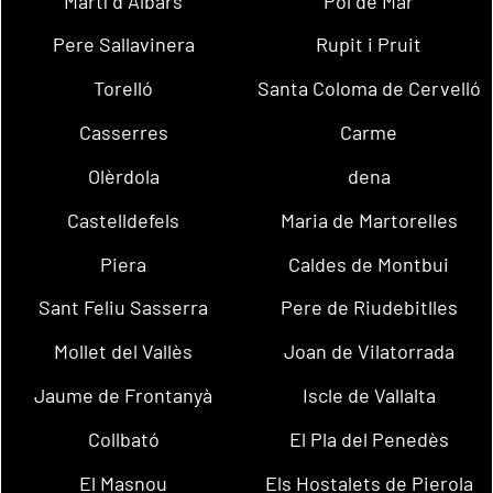
Martí d´Albars
Pol de Mar
Pere Sallavinera
Rupit i Pruit
Torelló
Santa Coloma de Cervelló
Casserres
Carme
Olèrdola
dena
Castelldefels
Maria de Martorelles
Piera
Caldes de Montbui
Sant Feliu Sasserra
Pere de Riudebitlles
Mollet del Vallès
Joan de Vilatorrada
Jaume de Frontanyà
Iscle de Vallalta
Collbató
El Pla del Penedès
El Masnou
Els Hostalets de Pierola