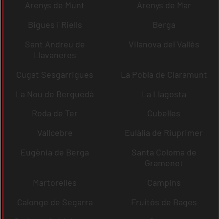
Arenys de Munt
Arenys de Mar
Bigues i Riells
Berga
Sant Andreu de
Vilanova del Vallès
Llavaneres
Cugat Sesgarrigues
La Pobla de Claramunt
La Nou de Berguedà
La Llagosta
Roda de Ter
Cubelles
Vallcebre
Eulàlia de Riuprimer
Eugènia de Berga
Santa Coloma de
Gramenet
Martorelles
Campins
Calonge de Segarra
Fruitós de Bages