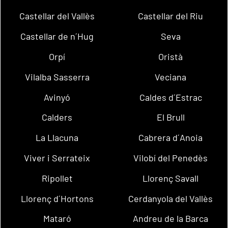
Castellar del Vallès
Castellar del Riu
Castellar de n´Hug
Seva
Orpí
Oristà
Vilalba Sasserra
Veciana
Avinyó
Caldes d´Estrac
Calders
El Brull
La Llacuna
Cabrera d´Anoia
Viver i Serrateix
Vilobí del Penedès
Ripollet
Llorenç Savall
Llorenç d´Hortons
Cerdanyola del Vallès
Mataró
Andreu de la Barca