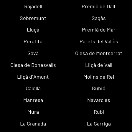
Rajadell
Premià de Dalt
Sobremunt
Sagàs
Lluçà
Premià de Mar
Perafita
Parets del Vallès
Gavà
Olesa de Montserrat
Olesa de Bonesvalls
Lliçà de Vall
Lliçà d´Amunt
Molins de Rei
Calella
Rubió
Manresa
Navarcles
Mura
Rubí
La Granada
La Garriga