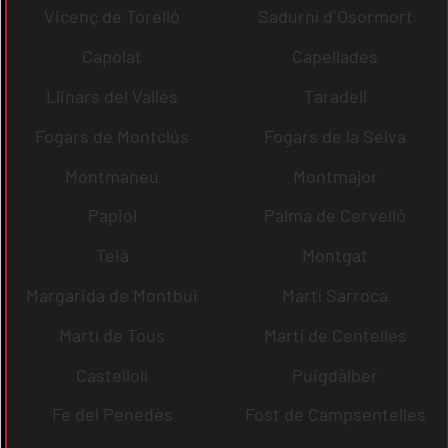
Vicenç de Torelló
Sadurní d´Osormort
Capolat
Capellades
Llinars del Vallès
Taradell
Fogars de Montclús
Fogars de la Selva
Montmaneu
Montmajor
Papiol
Palma de Cervelló
Teià
Montgat
Margarida de Montbui
Martí Sarroca
Martí de Tous
Martí de Centelles
Castellolí
Puigdàlber
Fe del Penedès
Fost de Campsentelles