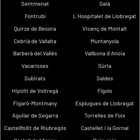
Sentmenat
Gaià
Fontrubí
L´Hospitalet de Llobregat
Quirze de Besora
Vicenç de Montalt
Cebrià de Vallalta
Muntanyola
Barberà del Vallès
Vallbona d´Anoia
Vacarisses
Súria
Subirats
Saldes
Hipòlit de Voltregà
Fígols
Figaró-Montmany
Esplugues de Llobregat
Aguilar de Segarra
Torrelles de Foix
Castellfollit de Riubregós
Castellet i la Gornal