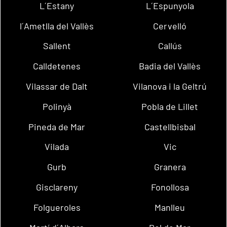
L´Estany
L´Espunyola
l´Ametlla del Vallès
Cervelló
Sallent
Callús
Calldetenes
Badia del Vallès
Vilassar de Dalt
Vilanova i la Geltrú
Polinyà
Pobla de Lillet
Pineda de Mar
Castellbisbal
Vilada
Vic
Gurb
Granera
Gisclareny
Fonollosa
Folgueroles
Manlleu