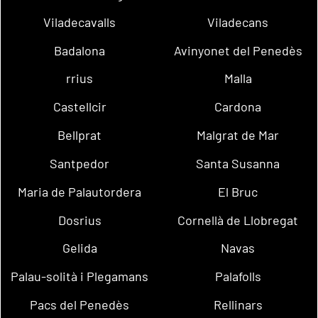
Viladecavalls
Viladecans
Badalona
Avinyonet del Penedès
rrius
Malla
Castellcir
Cardona
Bellprat
Malgrat de Mar
Santpedor
Santa Susanna
Maria de Palautordera
El Bruc
Dosrius
Cornellà de Llobregat
Gelida
Navas
Palau-solità i Plegamans
Palafolls
Pacs del Penedès
Rellinars