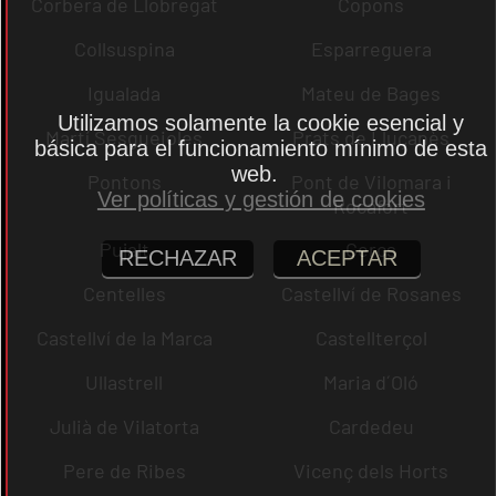
Corbera de Llobregat
Copons
Collsuspina
Esparreguera
Igualada
Mateu de Bages
Utilizamos solamente la cookie esencial y
Martí Sesgueioles
Prats de Lluçanès
básica para el funcionamiento mínimo de esta
web.
Pontons
Pont de Vilomara i
Ver políticas y gestión de cookies
Rocafort
Pujalt
Cercs
RECHAZAR
ACEPTAR
Centelles
Castellví de Rosanes
Castellví de la Marca
Castellterçol
Ullastrell
Maria d´Oló
Julià de Vilatorta
Cardedeu
Pere de Ribes
Vicenç dels Horts