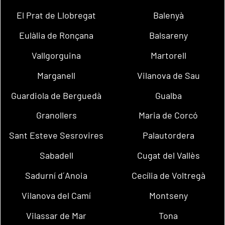
El Prat de Llobregat
Balenyà
Eulàlia de Ronçana
Balsareny
Vallgorguina
Martorell
Marganell
Vilanova de Sau
Guardiola de Berguedà
Gualba
Granollers
Maria de Corcó
Sant Esteve Sesrovires
Palautordera
Sabadell
Cugat del Vallès
Sadurní d´Anoia
Cecília de Voltregà
Vilanova del Camí
Montseny
Vilassar de Mar
Tona