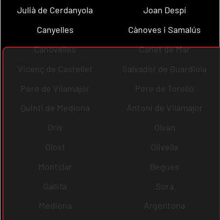
Julià de Cerdanyola
Joan Despí
Canyelles
Cànoves i Samalús
Canovelles
Canet de Mar
Vicenç de Castellet
Salvador de Guardiola
Pere de Vilamajor
Pere de Torelló
Quintí de Mediona
Antoni de Vilamajor
Orís
Olvan
Olost
Olivella
Montclar
Begues
Gallifa
Sora
Mediona
Argentona