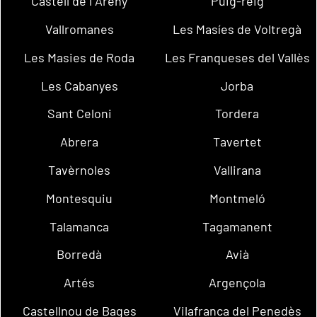
Castell de l´Areny
Puig-reig
Vallromanes
Les Masíes de Voltregà
Les Masies de Roda
Les Franqueses del Vallès
Les Cabanyes
Jorba
Sant Celoni
Tordera
Abrera
Tavertet
Tavèrnoles
Vallirana
Montesquiu
Montmeló
Talamanca
Tagamanent
Borredà
Avià
Artés
Argençola
Castellnou de Bages
Vilafranca del Penedès