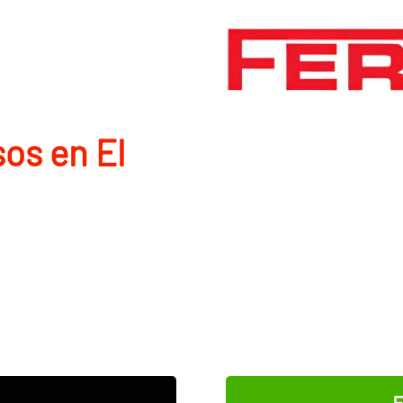
os en El
E