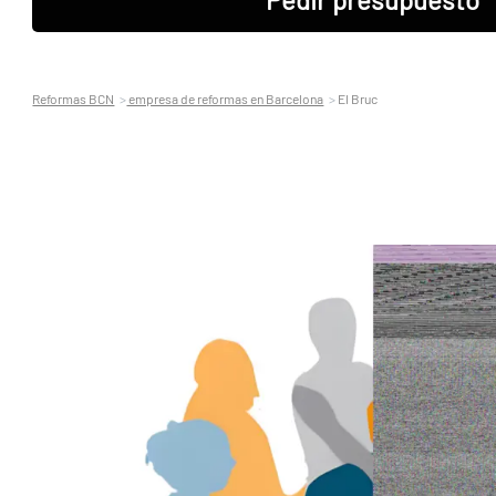
Reformas BCN
empresa de reformas en Barcelona
El Bruc