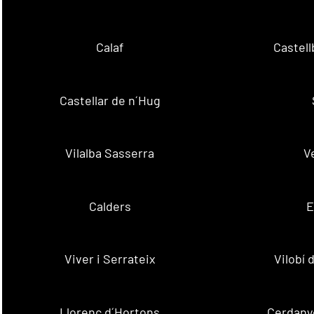
Calaf
Castellb
Castellar de n´Hug
Vilalba Sasserra
V
Calders
E
Viver i Serrateix
Vilobí
Llorenç d´Hortons
Cerdanyo