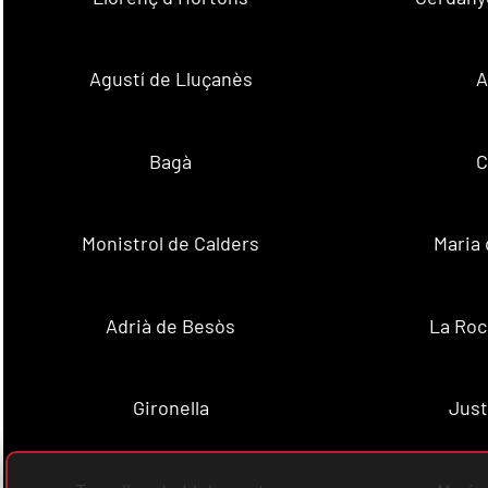
Agustí de Lluçanès
A
Bagà
C
Monistrol de Calders
Maria 
Adrià de Besòs
La Roc
Gironella
Just