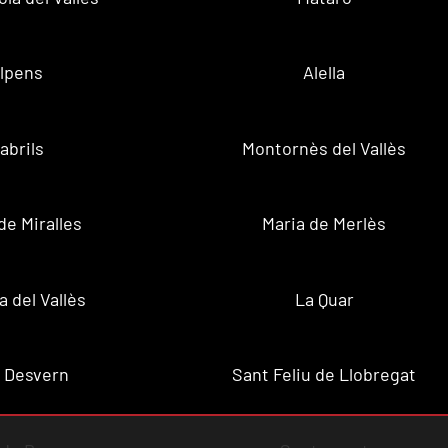
lpens
Alella
abrils
Montornès del Vallès
de Miralles
Maria de Merlès
a del Vallès
La Quar
 Desvern
Sant Feliu de Llobregat