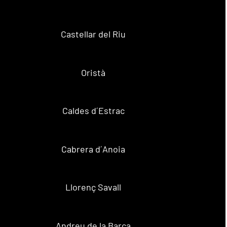
Castellar del Riu
Oristà
Caldes d´Estrac
Cabrera d´Anoia
Llorenç Savall
Andreu de la Barca