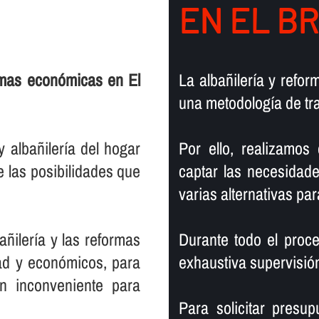
EN EL B
rmas económicas en El
La albañilerí­a y refo
una metodologí­a de tr
albañilerí­a del hogar
Por ello, realizamos
 las posibilidades que
captar las necesidade
varias alternativas par
ñilerí­a y las reformas
Durante todo el proce
dad y económicos, para
exhaustiva supervisión
 inconveniente para
Para solicitar presup