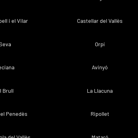
ell i el Vilar
Castellar del Vallès
Seva
Orpí
eciana
Avinyó
l Brull
La Llacuna
 del Penedès
Ripollet
la del Vallès
Mataró