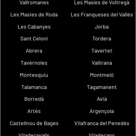
Vallromanes
Les Masíes de Voltregà
Les Masies de Roda
Les Franqueses del Vallès
Les Cabanyes
Jorba
Sant Celoni
Tordera
Abrera
Tavertet
Tavèrnoles
Vallirana
Montesquiu
Montmeló
Talamanca
Tagamanent
Borredà
Avià
Artés
Argençola
Castellnou de Bages
Vilafranca del Penedès
Viladecavalls
Viladecans