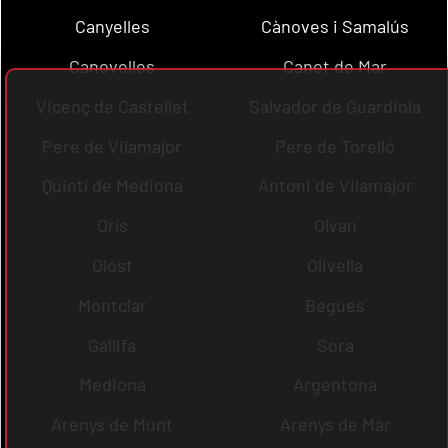
Canyelles
Cànoves i Samalús
Canovelles
Canet de Mar
Vicenç de Castellet
Salvador de Guardiola
Pere de Vilamajor
Pere de Torelló
Quintí de Mediona
Antoni de Vilamajor
Orís
Olvan
Olost
Olivella
Montclar
Begues
Gallifa
Sora
Mediona
Argentona
Arenys de Munt
Arenys de Mar