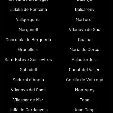
Eulàlia de Ronçana
Balsareny
Vallgorguina
Martorell
Marganell
Vilanova de Sau
Guardiola de Berguedà
Gualba
Granollers
Maria de Corcó
Sant Esteve Sesrovires
Palautordera
Sabadell
Cugat del Vallès
Sadurní d´Anoia
Cecília de Voltregà
Vilanova del Camí
Montseny
Vilassar de Mar
Tona
Julià de Cerdanyola
Joan Despí