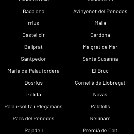
Badalona
Avinyonet del Penedès
rrius
Malla
Castellcir
Cardona
Bellprat
Malgrat de Mar
Santpedor
Santa Susanna
Maria de Palautordera
El Bruc
Dosrius
Cornellà de Llobregat
Gelida
Navas
Palau-solità i Plegamans
Palafolls
Pacs del Penedès
Rellinars
Rajadell
Premià de Dalt