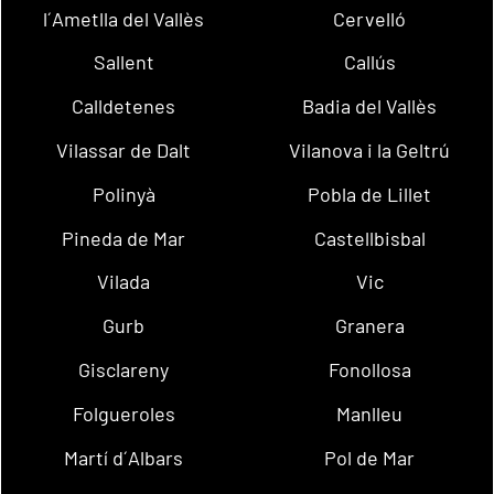
l´Ametlla del Vallès
Cervelló
Sallent
Callús
Calldetenes
Badia del Vallès
Vilassar de Dalt
Vilanova i la Geltrú
Polinyà
Pobla de Lillet
Pineda de Mar
Castellbisbal
Vilada
Vic
Gurb
Granera
Gisclareny
Fonollosa
Folgueroles
Manlleu
Martí d´Albars
Pol de Mar