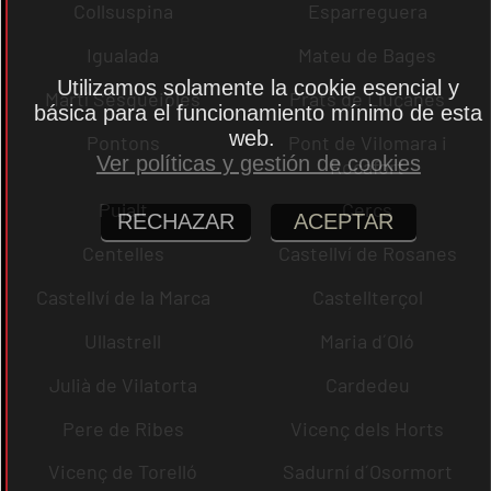
Collsuspina
Esparreguera
Igualada
Mateu de Bages
Utilizamos solamente la cookie esencial y
Martí Sesgueioles
Prats de Lluçanès
básica para el funcionamiento mínimo de esta
web.
Pontons
Pont de Vilomara i
Ver políticas y gestión de cookies
Rocafort
Pujalt
Cercs
RECHAZAR
ACEPTAR
Centelles
Castellví de Rosanes
Castellví de la Marca
Castellterçol
Ullastrell
Maria d´Oló
Julià de Vilatorta
Cardedeu
Pere de Ribes
Vicenç dels Horts
Vicenç de Torelló
Sadurní d´Osormort