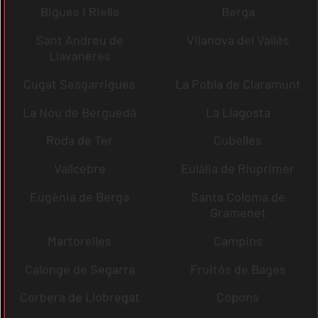
Bigues i Riells
Berga
Sant Andreu de
Vilanova del Vallès
Llavaneres
Cugat Sesgarrigues
La Pobla de Claramunt
La Nou de Berguedà
La Llagosta
Roda de Ter
Cubelles
Vallcebre
Eulàlia de Riuprimer
Eugènia de Berga
Santa Coloma de
Gramenet
Martorelles
Campins
Calonge de Segarra
Fruitós de Bages
Corbera de Llobregat
Copons