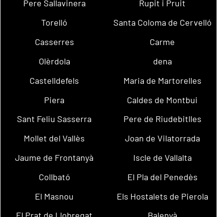
Pere Sallavinera
Rupit i Pruit
Torelló
Santa Coloma de Cervelló
Casserres
Carme
Olèrdola
dena
Castelldefels
Maria de Martorelles
Piera
Caldes de Montbui
Sant Feliu Sasserra
Pere de Riudebitlles
Mollet del Vallès
Joan de Vilatorrada
Jaume de Frontanyà
Iscle de Vallalta
Collbató
El Pla del Penedès
El Masnou
Els Hostalets de Pierola
El Prat de Llobregat
Balenyà