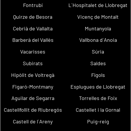
Fontrubí
L´Hospitalet de Llobregat
Quirze de Besora
Vicenç de Montalt
Cebrià de Vallalta
Muntanyola
Barberà del Vallès
Vallbona d´Anoia
Vacarisses
Súria
Subirats
Saldes
Hipòlit de Voltregà
Fígols
Figaró-Montmany
Esplugues de Llobregat
Aguilar de Segarra
Torrelles de Foix
Castellfollit de Riubregós
Castellet i la Gornal
Castell de l´Areny
Puig-reig