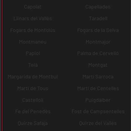
Capolat
Capellades
Llinars del Vallès
Taradell
Fogars de Montclús
Fogars de la Selva
Montmaneu
Montmajor
Papiol
Palma de Cervelló
Teià
Montgat
Margarida de Montbui
Martí Sarroca
Martí de Tous
Martí de Centelles
Castellolí
Puigdàlber
Fe del Penedès
Fost de Campsentelles
Quirze Safaja
Quirze del Vallès