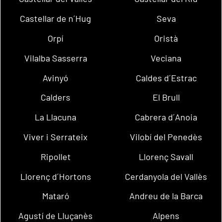
Castellar de n´Hug
Seva
Orpí
Oristà
Vilalba Sasserra
Veciana
Avinyó
Caldes d´Estrac
Calders
El Brull
La Llacuna
Cabrera d´Anoia
Viver i Serrateix
Vilobí del Penedès
Ripollet
Llorenç Savall
Llorenç d´Hortons
Cerdanyola del Vallès
Mataró
Andreu de la Barca
Agustí de Lluçanès
Alpens