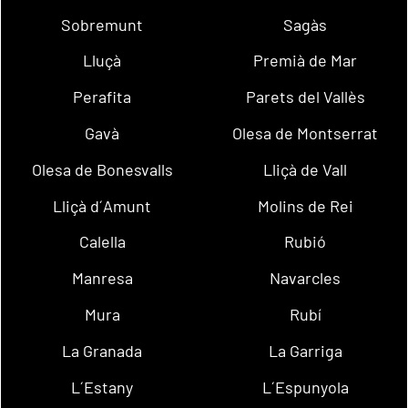
Sobremunt
Sagàs
Lluçà
Premià de Mar
Perafita
Parets del Vallès
Gavà
Olesa de Montserrat
Olesa de Bonesvalls
Lliçà de Vall
Lliçà d´Amunt
Molins de Rei
Calella
Rubió
Manresa
Navarcles
Mura
Rubí
La Granada
La Garriga
L´Estany
L´Espunyola