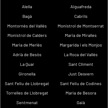
Alella
Aiguafreda
Bagà
Cabrils
Montornès del Vallès
Monistrol de Montserrat
Monistrol de Calders
Maria de Miralles
Maria de Merlès
Margarida i els Monjos
Adrià de Besòs
La Roca del Vallès
La Quar
Sant Climent
Gironella
Just Desvern
Sant Feliu de Llobregat
Sant Feliu de Codines
Torrelles de Llobregat
Maria de Besora
Sentmenat
Gaià