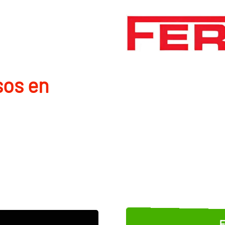
sos en
E