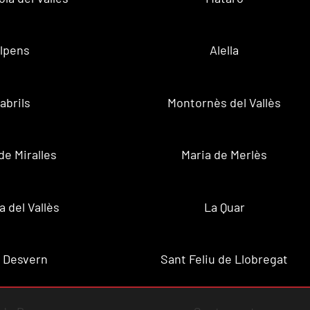
lpens
Alella
abrils
Montornès del Vallès
de Miralles
Maria de Merlès
a del Vallès
La Quar
 Desvern
Sant Feliu de Llobregat