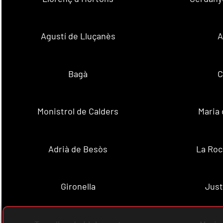
Agustí de Lluçanès
A
Bagà
C
Monistrol de Calders
Maria 
Adrià de Besòs
La Roc
Gironella
Just