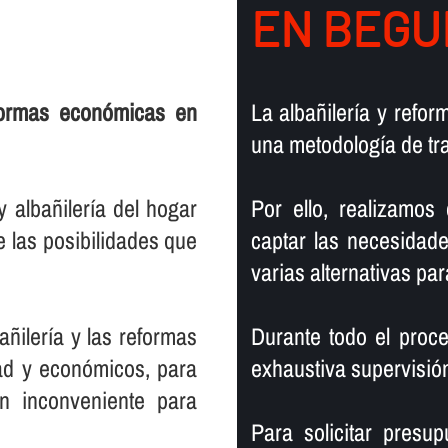
EN BEGU
formas económicas en
La albañilerí­a y ref
una metodologí­a de tr
albañilerí­a del hogar
Por ello, realizamos
 las posibilidades que
captar las necesidade
varias alternativas par
ñilerí­a y las reformas
Durante todo el proce
dad y económicos, para
exhaustiva supervisión
 inconveniente para
Para solicitar presu