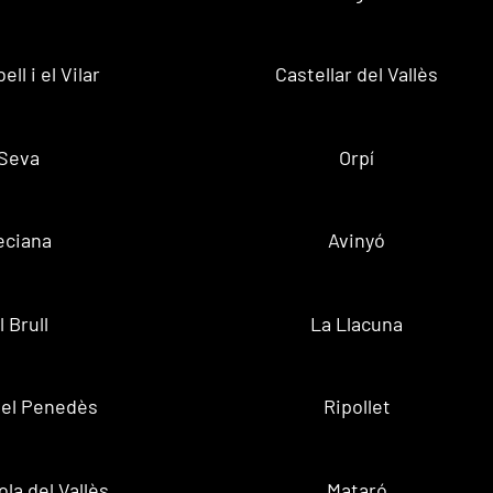
ell i el Vilar
Castellar del Vallès
Seva
Orpí
eciana
Avinyó
l Brull
La Llacuna
 del Penedès
Ripollet
la del Vallès
Mataró