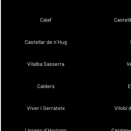
Calaf
Castellb
Castellar de n´Hug
Vilalba Sasserra
V
Calders
E
Viver i Serrateix
Vilobí
Llorenç d´Hortons
Cerdanyo