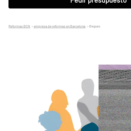
Reformas BCN
empresa de reformas en Barcelona
Begues