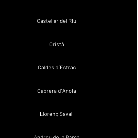
Castellar del Riu
Oristà
Caldes d´Estrac
Cabrera d´Anoia
Llorenç Savall
Andreu de la Barca