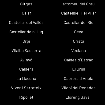
Sitges
artomeu del Grau
Calaf
Castellbell i el Vilar
Castellar del Vallès
Castellar del Riu
Castellar de n´Hug
Seva
Orpí
Oristà
Vilalba Sasserra
Veciana
Avinyó
Caldes d´Estrac
Calders
El Brull
La Llacuna
Cabrera d´Anoia
Viver i Serrateix
Vilobí del Penedès
Ripollet
Llorenç Savall