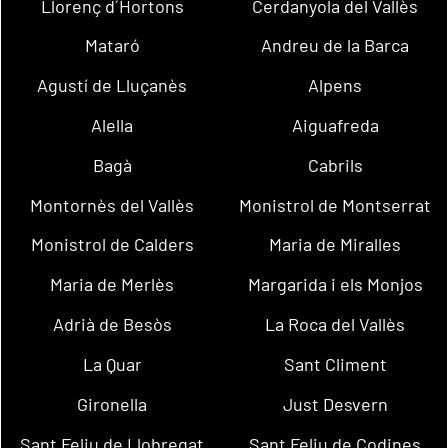
Llorenç d´Hortons
Cerdanyola del Vallès
Mataró
Andreu de la Barca
Agustí de Lluçanès
Alpens
Alella
Aiguafreda
Bagà
Cabrils
Montornès del Vallès
Monistrol de Montserrat
Monistrol de Calders
Maria de Miralles
Maria de Merlès
Margarida i els Monjos
Adrià de Besòs
La Roca del Vallès
La Quar
Sant Climent
Gironella
Just Desvern
Sant Feliu de Llobregat
Sant Feliu de Codines