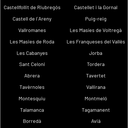
Castellfollit de Riubregós
Castellet i la Gornal
Castell de l´Areny
Puig-reig
Vallromanes
Les Masíes de Voltregà
Les Masies de Roda
Les Franqueses del Vallès
Les Cabanyes
Jorba
Sant Celoni
Tordera
Abrera
Tavertet
Tavèrnoles
Vallirana
Montesquiu
Montmeló
Talamanca
Tagamanent
Borredà
Avià