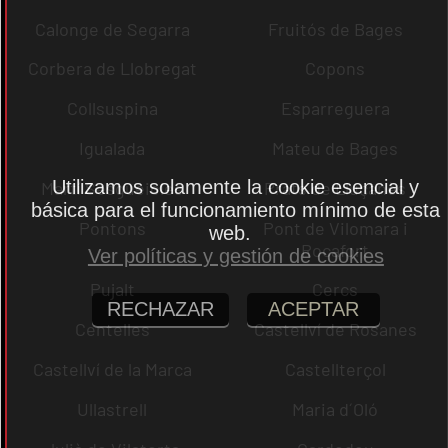
Calonge de Segarra
Fruitós de Bages
Corbera de Llobregat
Copons
Collsuspina
Esparreguera
Igualada
Mateu de Bages
Utilizamos solamente la cookie esencial y
Martí Sesgueioles
Prats de Lluçanès
básica para el funcionamiento mínimo de esta
Pontons
Pont de Vilomara i
web.
Rocafort
Ver políticas y gestión de cookies
Pujalt
Cercs
RECHAZAR
ACEPTAR
Centelles
Castellví de Rosanes
Castellví de la Marca
Castellterçol
Ullastrell
Maria d´Oló