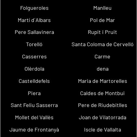
Folgueroles
Manlleu
Martí d´Albars
Pol de Mar
Pere Sallavinera
Rupit i Pruit
Torelló
Santa Coloma de Cervelló
Casserres
Carme
Olèrdola
dena
Castelldefels
Maria de Martorelles
Piera
Caldes de Montbui
Sant Feliu Sasserra
Pere de Riudebitlles
Mollet del Vallès
Joan de Vilatorrada
Jaume de Frontanyà
Iscle de Vallalta