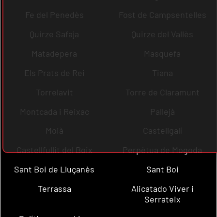
Fe del Penedès
Fost de Campsentelles
Quirze Safaja
Quirze del Vallès
Matadepera
Masquefa
Els Prats de Rei
Tiana
Torrelavit
Torre de Claramunt
Montcada i Reixac
Pallejà
Moià
Castellgalí
Castellfullit del Boix
Perpètua de Mogoda
Sant Boi de Lluçanès
Sant Boi
Terrassa
Alicatado Viver i
Serrateix