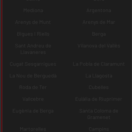
Mediona
Argentona
Arenys de Munt
Arenys de Mar
Bigues i Riells
Berga
Sant Andreu de
Vilanova del Vallès
Llavaneres
Cugat Sesgarrigues
La Pobla de Claramunt
La Nou de Berguedà
La Llagosta
Roda de Ter
Cubelles
Vallcebre
Eulàlia de Riuprimer
Eugènia de Berga
Santa Coloma de
Gramenet
Martorelles
Campins