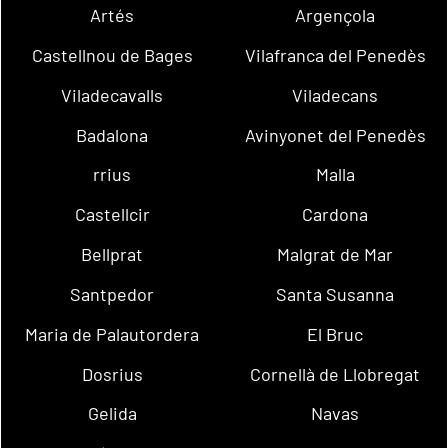
Artés
Argençola
Castellnou de Bages
Vilafranca del Penedès
Viladecavalls
Viladecans
Badalona
Avinyonet del Penedès
rrius
Malla
Castellcir
Cardona
Bellprat
Malgrat de Mar
Santpedor
Santa Susanna
Maria de Palautordera
El Bruc
Dosrius
Cornellà de Llobregat
Gelida
Navas