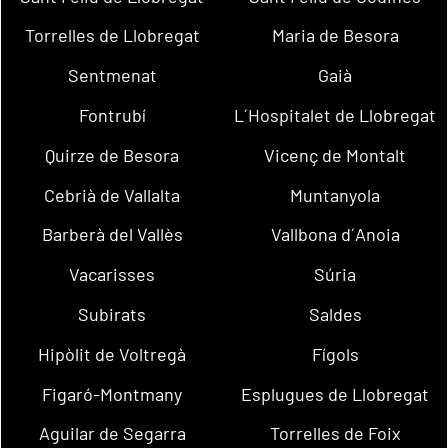
Torrelles de Llobregat
Maria de Besora
Sentmenat
Gaià
Fontrubí
L´Hospitalet de Llobregat
Quirze de Besora
Vicenç de Montalt
Cebrià de Vallalta
Muntanyola
Barberà del Vallès
Vallbona d´Anoia
Vacarisses
Súria
Subirats
Saldes
Hipòlit de Voltregà
Fígols
Figaró-Montmany
Esplugues de Llobregat
Aguilar de Segarra
Torrelles de Foix