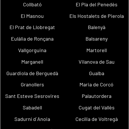
Collbató
El Pla del Penedès
El Masnou
Els Hostalets de Pierola
El Prat de Llobregat
Balenyà
Eulàlia de Ronçana
Balsareny
Vallgorguina
Martorell
Marganell
Vilanova de Sau
Guardiola de Berguedà
Gualba
Granollers
Maria de Corcó
Sant Esteve Sesrovires
Palautordera
Sabadell
Cugat del Vallès
Sadurní d´Anoia
Cecília de Voltregà