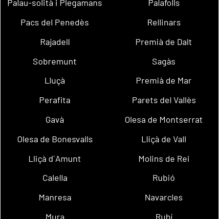
Palau-solità i Plegamans
Palafolls
Pacs del Penedès
Rellinars
Rajadell
Premià de Dalt
Sobremunt
Sagàs
Lluçà
Premià de Mar
Perafita
Parets del Vallès
Gavà
Olesa de Montserrat
Olesa de Bonesvalls
Lliçà de Vall
Lliçà d´Amunt
Molins de Rei
Calella
Rubió
Manresa
Navarcles
Mura
Rubí