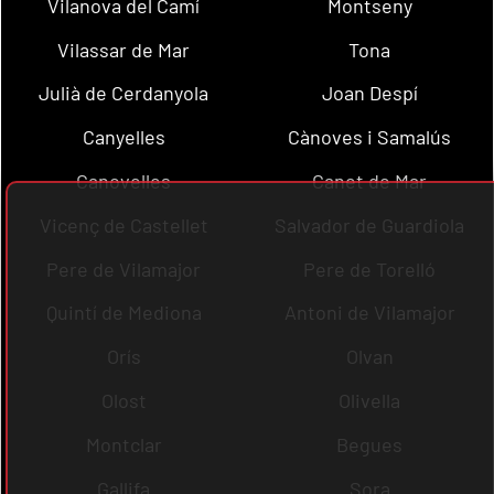
Vilanova del Camí
Montseny
Vilassar de Mar
Tona
Julià de Cerdanyola
Joan Despí
Canyelles
Cànoves i Samalús
Canovelles
Canet de Mar
Vicenç de Castellet
Salvador de Guardiola
Pere de Vilamajor
Pere de Torelló
Quintí de Mediona
Antoni de Vilamajor
Orís
Olvan
Olost
Olivella
Montclar
Begues
Gallifa
Sora