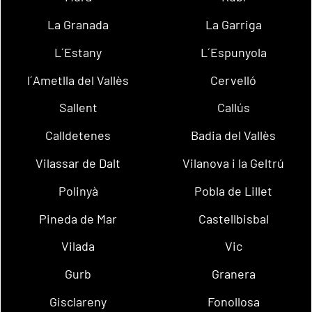
La Granada
La Garriga
L´Estany
L´Espunyola
l´Ametlla del Vallès
Cervelló
Sallent
Callús
Calldetenes
Badia del Vallès
Vilassar de Dalt
Vilanova i la Geltrú
Polinyà
Pobla de Lillet
Pineda de Mar
Castellbisbal
Vilada
Vic
Gurb
Granera
Gisclareny
Fonollosa