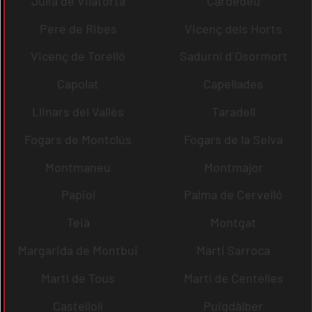
Julià de Vilatorta
Cardedeu
Pere de Ribes
Vicenç dels Horts
Vicenç de Torelló
Sadurní d´Osormort
Capolat
Capellades
Llinars del Vallès
Taradell
Fogars de Montclús
Fogars de la Selva
Montmaneu
Montmajor
Papiol
Palma de Cervelló
Teià
Montgat
Margarida de Montbui
Martí Sarroca
Martí de Tous
Martí de Centelles
Castellolí
Puigdàlber