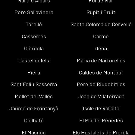
Martí d´Albars
Pol de Mar
Pere Sallavinera
Rupit i Pruit
Torelló
Santa Coloma de Cervelló
Casserres
Carme
Olèrdola
dena
Castelldefels
Maria de Martorelles
Piera
Caldes de Montbui
Sant Feliu Sasserra
Pere de Riudebitlles
Mollet del Vallès
Joan de Vilatorrada
Jaume de Frontanyà
Iscle de Vallalta
Collbató
El Pla del Penedès
El Masnou
Els Hostalets de Pierola