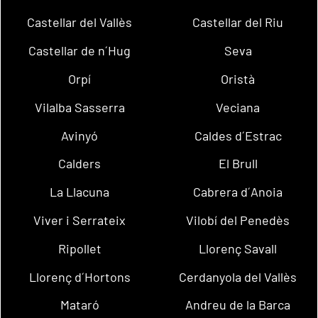
Castellar del Vallès
Castellar del Riu
Castellar de n´Hug
Seva
Orpí
Oristà
Vilalba Sasserra
Veciana
Avinyó
Caldes d´Estrac
Calders
El Brull
La Llacuna
Cabrera d´Anoia
Viver i Serrateix
Vilobí del Penedès
Ripollet
Llorenç Savall
Llorenç d´Hortons
Cerdanyola del Vallès
Mataró
Andreu de la Barca