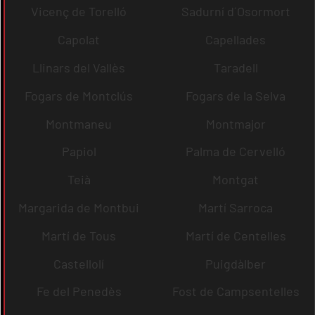
Vicenç de Torelló
Sadurní d´Osormort
Capolat
Capellades
Llinars del Vallès
Taradell
Fogars de Montclús
Fogars de la Selva
Montmaneu
Montmajor
Papiol
Palma de Cervelló
Teià
Montgat
Margarida de Montbui
Martí Sarroca
Martí de Tous
Martí de Centelles
Castellolí
Puigdàlber
Fe del Penedès
Fost de Campsentelles