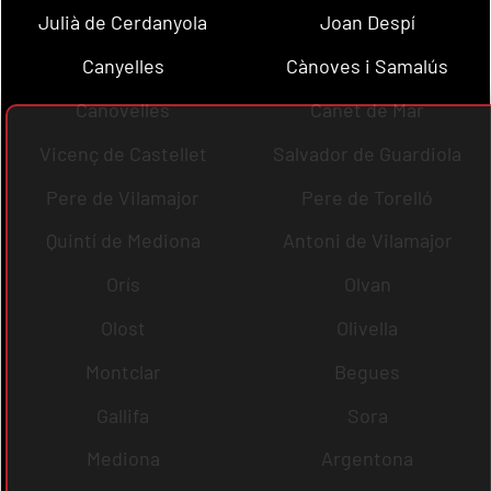
Julià de Cerdanyola
Joan Despí
Canyelles
Cànoves i Samalús
Canovelles
Canet de Mar
Vicenç de Castellet
Salvador de Guardiola
Pere de Vilamajor
Pere de Torelló
Quintí de Mediona
Antoni de Vilamajor
Orís
Olvan
Olost
Olivella
Montclar
Begues
Gallifa
Sora
Mediona
Argentona