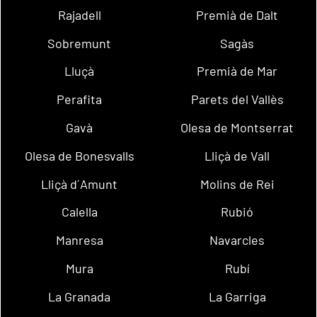
Rajadell
Premià de Dalt
Sobremunt
Sagàs
Lluçà
Premià de Mar
Perafita
Parets del Vallès
Gavà
Olesa de Montserrat
Olesa de Bonesvalls
Lliçà de Vall
Lliçà d´Amunt
Molins de Rei
Calella
Rubió
Manresa
Navarcles
Mura
Rubí
La Granada
La Garriga