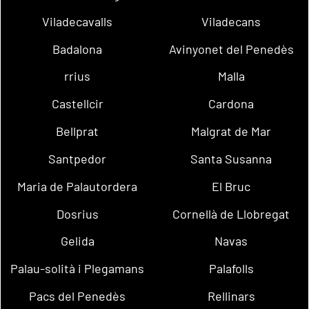
Viladecavalls
Viladecans
Badalona
Avinyonet del Penedès
rrius
Malla
Castellcir
Cardona
Bellprat
Malgrat de Mar
Santpedor
Santa Susanna
Maria de Palautordera
El Bruc
Dosrius
Cornellà de Llobregat
Gelida
Navas
Palau-solità i Plegamans
Palafolls
Pacs del Penedès
Rellinars