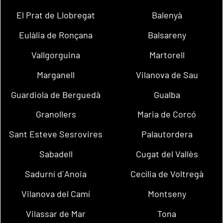
El Prat de Llobregat
Balenyà
Eulàlia de Ronçana
Balsareny
Vallgorguina
Martorell
Marganell
Vilanova de Sau
Guardiola de Berguedà
Gualba
Granollers
Maria de Corcó
Sant Esteve Sesrovires
Palautordera
Sabadell
Cugat del Vallès
Sadurní d´Anoia
Cecília de Voltregà
Vilanova del Camí
Montseny
Vilassar de Mar
Tona