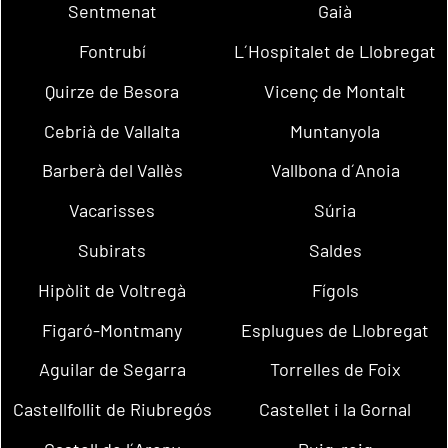
Sentmenat
Gaià
Fontrubí
L´Hospitalet de Llobregat
Quirze de Besora
Vicenç de Montalt
Cebrià de Vallalta
Muntanyola
Barberà del Vallès
Vallbona d´Anoia
Vacarisses
Súria
Subirats
Saldes
Hipòlit de Voltregà
Fígols
Figaró-Montmany
Esplugues de Llobregat
Aguilar de Segarra
Torrelles de Foix
Castellfollit de Riubregós
Castellet i la Gornal