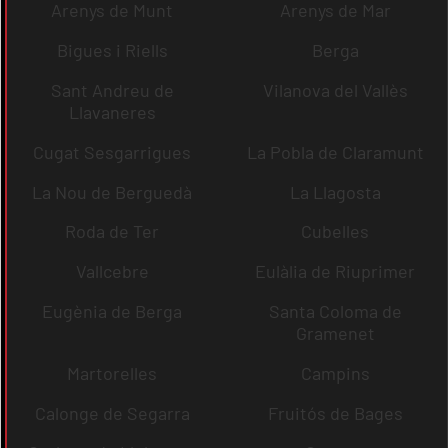
Arenys de Munt
Arenys de Mar
Bigues i Riells
Berga
Sant Andreu de
Vilanova del Vallès
Llavaneres
Cugat Sesgarrigues
La Pobla de Claramunt
La Nou de Berguedà
La Llagosta
Roda de Ter
Cubelles
Vallcebre
Eulàlia de Riuprimer
Eugènia de Berga
Santa Coloma de
Gramenet
Martorelles
Campins
Calonge de Segarra
Fruitós de Bages