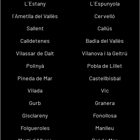
L´Estany
L´Espunyola
l´Ametlla del Vallès
Cervelló
Sallent
Callús
Calldetenes
Badia del Vallès
Vilassar de Dalt
Vilanova i la Geltrú
Polinyà
Pobla de Lillet
Pineda de Mar
Castellbisbal
Vilada
Vic
Gurb
Granera
Gisclareny
Fonollosa
Folgueroles
Manlleu