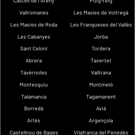
Castell de l´Areny
Puig-reig
Vallromanes
Les Masíes de Voltregà
Les Masies de Roda
Les Franqueses del Vallès
Les Cabanyes
Jorba
Sant Celoni
Tordera
Abrera
Tavertet
Tavèrnoles
Vallirana
Montesquiu
Montmeló
Talamanca
Tagamanent
Borredà
Avià
Artés
Argençola
Castellnou de Bages
Vilafranca del Penedès