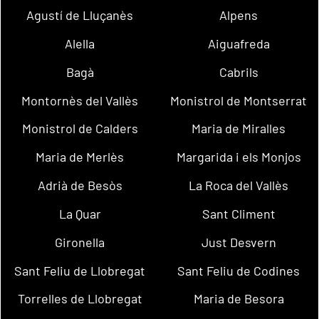
Agustí de Lluçanès
Alpens
Alella
Aiguafreda
Bagà
Cabrils
Montornès del Vallès
Monistrol de Montserrat
Monistrol de Calders
Maria de Miralles
Maria de Merlès
Margarida i els Monjos
Adrià de Besòs
La Roca del Vallès
La Quar
Sant Climent
Gironella
Just Desvern
Sant Feliu de Llobregat
Sant Feliu de Codines
Torrelles de Llobregat
Maria de Besora