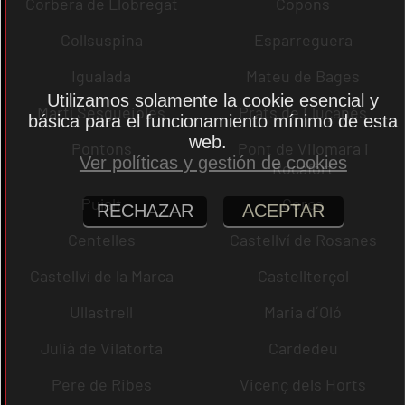
Corbera de Llobregat
Copons
Collsuspina
Esparreguera
Igualada
Mateu de Bages
Utilizamos solamente la cookie esencial y
Martí Sesgueioles
Prats de Lluçanès
básica para el funcionamiento mínimo de esta
web.
Pontons
Pont de Vilomara i
Ver políticas y gestión de cookies
Rocafort
Pujalt
Cercs
RECHAZAR
ACEPTAR
Centelles
Castellví de Rosanes
Castellví de la Marca
Castellterçol
Ullastrell
Maria d´Oló
Julià de Vilatorta
Cardedeu
Pere de Ribes
Vicenç dels Horts