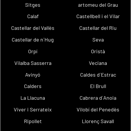
Sitges
artomeu del Grau
Calaf
Castellbell i el Vilar
Castellar del Vallès
Castellar del Riu
Castellar de n´Hug
Seva
Orpí
Oristà
Vilalba Sasserra
Veciana
Avinyó
Caldes d´Estrac
Calders
El Brull
La Llacuna
Cabrera d´Anoia
Viver i Serrateix
Vilobí del Penedès
Ripollet
Llorenç Savall