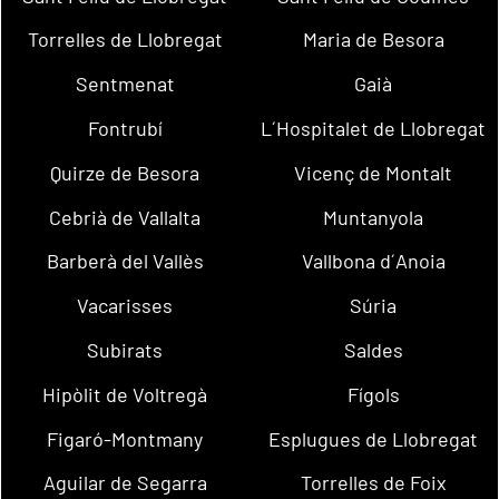
Torrelles de Llobregat
Maria de Besora
Sentmenat
Gaià
Fontrubí
L´Hospitalet de Llobregat
Quirze de Besora
Vicenç de Montalt
Cebrià de Vallalta
Muntanyola
Barberà del Vallès
Vallbona d´Anoia
Vacarisses
Súria
Subirats
Saldes
Hipòlit de Voltregà
Fígols
Figaró-Montmany
Esplugues de Llobregat
Aguilar de Segarra
Torrelles de Foix