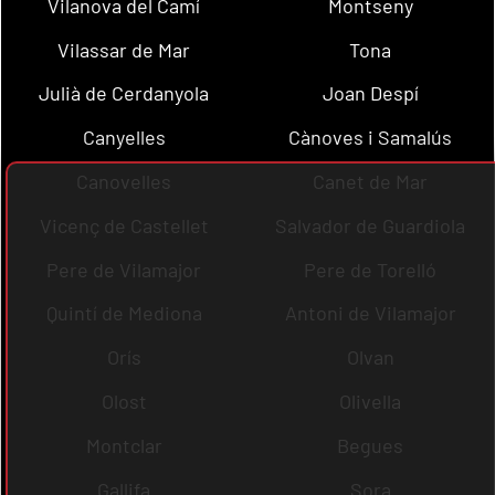
Vilanova del Camí
Montseny
Vilassar de Mar
Tona
Julià de Cerdanyola
Joan Despí
Canyelles
Cànoves i Samalús
Canovelles
Canet de Mar
Vicenç de Castellet
Salvador de Guardiola
Pere de Vilamajor
Pere de Torelló
Quintí de Mediona
Antoni de Vilamajor
Orís
Olvan
Olost
Olivella
Montclar
Begues
Gallifa
Sora