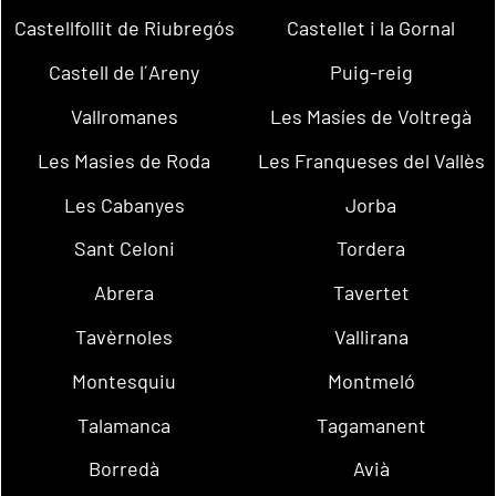
Castellfollit de Riubregós
Castellet i la Gornal
Castell de l´Areny
Puig-reig
Vallromanes
Les Masíes de Voltregà
Les Masies de Roda
Les Franqueses del Vallès
Les Cabanyes
Jorba
Sant Celoni
Tordera
Abrera
Tavertet
Tavèrnoles
Vallirana
Montesquiu
Montmeló
Talamanca
Tagamanent
Borredà
Avià