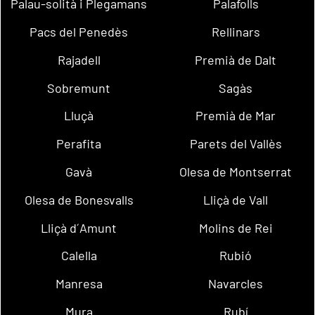
Palau-solità i Plegamans
Palafolls
Pacs del Penedès
Rellinars
Rajadell
Premià de Dalt
Sobremunt
Sagàs
Lluçà
Premià de Mar
Perafita
Parets del Vallès
Gavà
Olesa de Montserrat
Olesa de Bonesvalls
Lliçà de Vall
Lliçà d´Amunt
Molins de Rei
Calella
Rubió
Manresa
Navarcles
Mura
Rubí