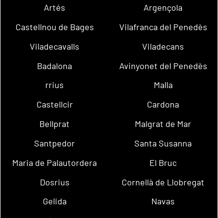
Artés
Argençola
Castellnou de Bages
Vilafranca del Penedès
Viladecavalls
Viladecans
Badalona
Avinyonet del Penedès
rrius
Malla
Castellcir
Cardona
Bellprat
Malgrat de Mar
Santpedor
Santa Susanna
Maria de Palautordera
El Bruc
Dosrius
Cornellà de Llobregat
Gelida
Navas