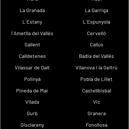
La Granada
La Garriga
L´Estany
L´Espunyola
l´Ametlla del Vallès
Cervelló
Sallent
Callús
Calldetenes
Badia del Vallès
Vilassar de Dalt
Vilanova i la Geltrú
Polinyà
Pobla de Lillet
Pineda de Mar
Castellbisbal
Vilada
Vic
Gurb
Granera
Gisclareny
Fonollosa