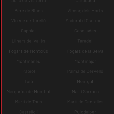
Julià de Vilatorta
Cardedeu
Pere de Ribes
Vicenç dels Horts
Vicenç de Torelló
Sadurní d´Osormort
Capolat
Capellades
Llinars del Vallès
Taradell
Fogars de Montclús
Fogars de la Selva
Montmaneu
Montmajor
Papiol
Palma de Cervelló
Teià
Montgat
Margarida de Montbui
Martí Sarroca
Martí de Tous
Martí de Centelles
Castellolí
Puigdàlber