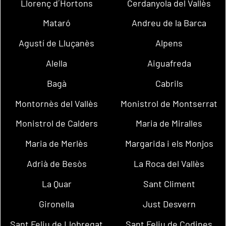
Llorenç d´Hortons
Cerdanyola del Vallès
Mataró
Andreu de la Barca
Agustí de Lluçanès
Alpens
Alella
Aiguafreda
Bagà
Cabrils
Montornès del Vallès
Monistrol de Montserrat
Monistrol de Calders
Maria de Miralles
Maria de Merlès
Margarida i els Monjos
Adrià de Besòs
La Roca del Vallès
La Quar
Sant Climent
Gironella
Just Desvern
Sant Feliu de Llobregat
Sant Feliu de Codines