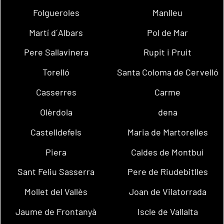
Folgueroles
Manlleu
Martí d´Albars
Pol de Mar
Pere Sallavinera
Rupit i Pruit
Torelló
Santa Coloma de Cervelló
Casserres
Carme
Olèrdola
dena
Castelldefels
Maria de Martorelles
Piera
Caldes de Montbui
Sant Feliu Sasserra
Pere de Riudebitlles
Mollet del Vallès
Joan de Vilatorrada
Jaume de Frontanyà
Iscle de Vallalta