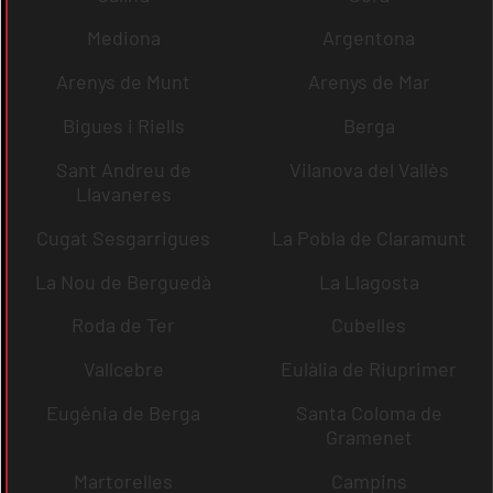
Mediona
Argentona
Arenys de Munt
Arenys de Mar
Bigues i Riells
Berga
Sant Andreu de
Vilanova del Vallès
Llavaneres
Cugat Sesgarrigues
La Pobla de Claramunt
La Nou de Berguedà
La Llagosta
Roda de Ter
Cubelles
Vallcebre
Eulàlia de Riuprimer
Eugènia de Berga
Santa Coloma de
Gramenet
Martorelles
Campins