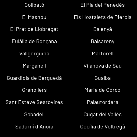
Collbató
El Pla del Penedès
El Masnou
Els Hostalets de Pierola
El Prat de Llobregat
Balenyà
Eulàlia de Ronçana
Balsareny
Vallgorguina
Martorell
Marganell
Vilanova de Sau
Guardiola de Berguedà
Gualba
Granollers
Maria de Corcó
Sant Esteve Sesrovires
Palautordera
Sabadell
Cugat del Vallès
Sadurní d´Anoia
Cecília de Voltregà