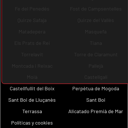
Fe del Penedès
Fost de Campsentelles
Quirze Safaja
Quirze del Vallès
Matadepera
Masquefa
Els Prats de Rei
Tiana
Torrelavit
Torre de Claramunt
Montcada i Reixac
Pallejà
Moià
Castellgalí
Castellfullit del Boix
Perpètua de Mogoda
Sant Boi de Lluçanès
Sant Boi
Terrassa
Alicatado Premià de Mar
Políticas y cookies