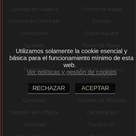
Calonge de Segarra
Fruitós de Bages
Corbera de Llobregat
Copons
Collsuspina
Esparreguera
Igualada
Mateu de Bages
Utilizamos solamente la cookie esencial y
Martí Sesgueioles
Prats de Lluçanès
básica para el funcionamiento mínimo de esta
web.
Pontons
Pont de Vilomara i
Ver políticas y gestión de cookies
Rocafort
Pujalt
Cercs
RECHAZAR
ACEPTAR
Centelles
Castellví de Rosanes
Castellví de la Marca
Castellterçol
Ullastrell
Maria d´Oló