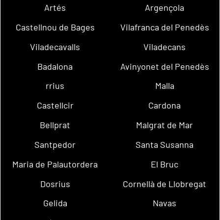
Artés
Argençola
Castellnou de Bages
Vilafranca del Penedès
Viladecavalls
Viladecans
Badalona
Avinyonet del Penedès
rrius
Malla
Castellcir
Cardona
Bellprat
Malgrat de Mar
Santpedor
Santa Susanna
Maria de Palautordera
El Bruc
Dosrius
Cornellà de Llobregat
Gelida
Navas