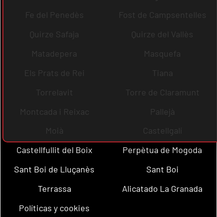
Fe del Penedès
Fost de Campsentelles
Quirze Safaja
Quirze del Vallès
Matadepera
Masquefa
Els Prats de Rei
Tiana
Torrelavit
Torre de Claramunt
Montcada i Reixac
Pallejà
Moià
Castellgalí
Castellfullit del Boix
Perpètua de Mogoda
Sant Boi de Lluçanès
Sant Boi
Terrassa
Alicatado La Granada
Políticas y cookies