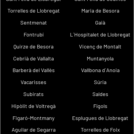
Torrelles de Llobregat
Maria de Besora
Sentmenat
Gaià
Fontrubí
L´Hospitalet de Llobregat
Quirze de Besora
Vicenç de Montalt
Cebrià de Vallalta
Muntanyola
Barberà del Vallès
Vallbona d´Anoia
Vacarisses
Súria
Subirats
Saldes
Hipòlit de Voltregà
Fígols
Figaró-Montmany
Esplugues de Llobregat
Aguilar de Segarra
Torrelles de Foix