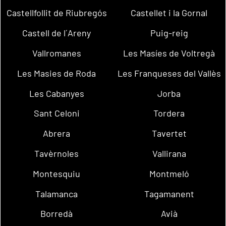
Castellfollit de Riubregós
Castellet i la Gornal
Castell de l´Areny
Puig-reig
Vallromanes
Les Masíes de Voltregà
Les Masies de Roda
Les Franqueses del Vallès
Les Cabanyes
Jorba
Sant Celoni
Tordera
Abrera
Tavertet
Tavèrnoles
Vallirana
Montesquiu
Montmeló
Talamanca
Tagamanent
Borredà
Avià