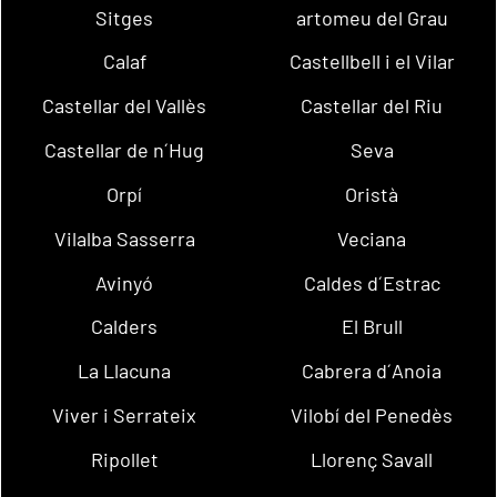
Sitges
artomeu del Grau
Calaf
Castellbell i el Vilar
Castellar del Vallès
Castellar del Riu
Castellar de n´Hug
Seva
Orpí
Oristà
Vilalba Sasserra
Veciana
Avinyó
Caldes d´Estrac
Calders
El Brull
La Llacuna
Cabrera d´Anoia
Viver i Serrateix
Vilobí del Penedès
Ripollet
Llorenç Savall