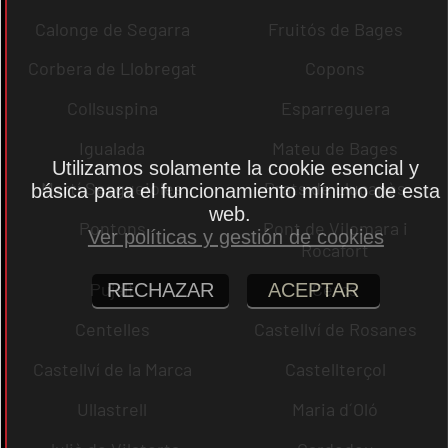
Calonge de Segarra
Fruitós de Bages
Corbera de Llobregat
Copons
Collsuspina
Esparreguera
Igualada
Mateu de Bages
Utilizamos solamente la cookie esencial y
Martí Sesgueioles
Prats de Lluçanès
básica para el funcionamiento mínimo de esta
web.
Pontons
Pont de Vilomara i
Ver políticas y gestión de cookies
Rocafort
Pujalt
Cercs
RECHAZAR
ACEPTAR
Centelles
Castellví de Rosanes
Castellví de la Marca
Castellterçol
Ullastrell
Maria d´Oló