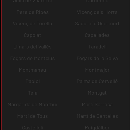
Julià de Vilatorta
Cardedeu
Pere de Ribes
Vicenç dels Horts
Vicenç de Torelló
Sadurní d´Osormort
Capolat
Capellades
Llinars del Vallès
Taradell
Fogars de Montclús
Fogars de la Selva
Montmaneu
Montmajor
Papiol
Palma de Cervelló
Teià
Montgat
Margarida de Montbui
Martí Sarroca
Martí de Tous
Martí de Centelles
Castellolí
Puigdàlber