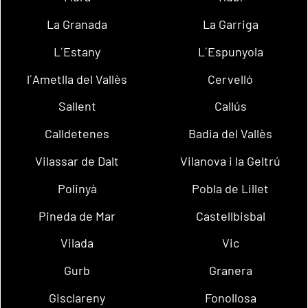
La Granada
La Garriga
L´Estany
L´Espunyola
l´Ametlla del Vallès
Cervelló
Sallent
Callús
Calldetenes
Badia del Vallès
Vilassar de Dalt
Vilanova i la Geltrú
Polinyà
Pobla de Lillet
Pineda de Mar
Castellbisbal
Vilada
Vic
Gurb
Granera
Gisclareny
Fonollosa