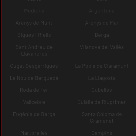
Mediona
Argentona
Arenys de Munt
Arenys de Mar
Bigues i Riells
Berga
Sant Andreu de
Vilanova del Vallès
Llavaneres
Cugat Sesgarrigues
La Pobla de Claramunt
La Nou de Berguedà
La Llagosta
Roda de Ter
Cubelles
Vallcebre
Eulàlia de Riuprimer
Eugènia de Berga
Santa Coloma de
Gramenet
Martorelles
Campins