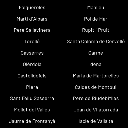
Folgueroles
Manlleu
Martí d´Albars
Pol de Mar
Pere Sallavinera
Rupit i Pruit
Torelló
Santa Coloma de Cervelló
Casserres
Carme
Olèrdola
dena
Castelldefels
Maria de Martorelles
Piera
Caldes de Montbui
Sant Feliu Sasserra
Pere de Riudebitlles
Mollet del Vallès
Joan de Vilatorrada
Jaume de Frontanyà
Iscle de Vallalta