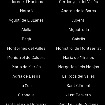
Llorenç d´Hortons
Cerdanyola del Vallès
Mataró
Andreu de la Barca
Agustí de Lluçanès
Alpens
Alella
Aiguafreda
Bagà
Cabrils
Montornès del Vallès
Monistrol de Montserrat
Monistrol de Calders
Maria de Miralles
Maria de Merlès
Margarida i els Monjos
Adrià de Besòs
La Roca del Vallès
La Quar
Sant Climent
Gironella
Just Desvern
Sant Feliu de Llobregat
Sant Feliu de Codines