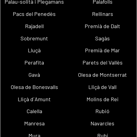
Palau-solità i Plegamans
Palafolls
Pacs del Penedès
Rellinars
Rajadell
Premià de Dalt
Sobremunt
Sagàs
Lluçà
Premià de Mar
Perafita
Parets del Vallès
Gavà
Olesa de Montserrat
Olesa de Bonesvalls
Lliçà de Vall
Lliçà d´Amunt
Molins de Rei
Calella
Rubió
Manresa
Navarcles
Mura
Rubí