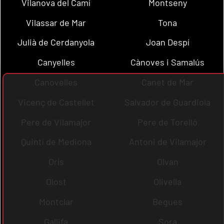
Vilanova del Camí
Montseny
Vilassar de Mar
Tona
Julià de Cerdanyola
Joan Despí
Canyelles
Cànoves i Samalús
Canovelles
Canet de Mar
Vicenç de Castellet
Salvador de Guardiola
Pere de Vilamajor
Pere de Torelló
Quintí de Mediona
Antoni de Vilamajor
Orís
Olvan
Olost
Olivella
Montclar
Begues
Gallifa
Sora