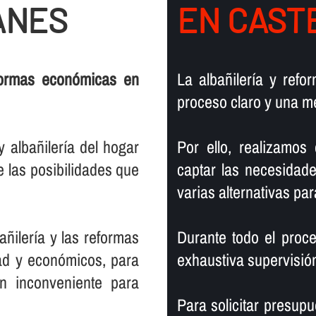
ANES
EN CAST
formas económicas en
La albañilerí­a y ref
proceso claro y una me
albañilerí­a del hogar
Por ello, realizamos
 las posibilidades que
captar las necesidade
varias alternativas par
ñilerí­a y las reformas
Durante todo el proce
dad y económicos, para
exhaustiva supervisión
 inconveniente para
Para solicitar presupu