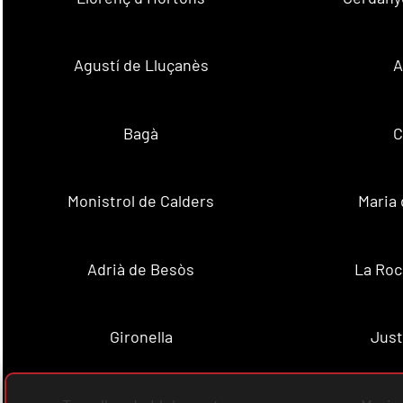
Agustí de Lluçanès
A
Bagà
C
Monistrol de Calders
Maria 
Adrià de Besòs
La Roc
Gironella
Just