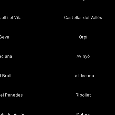
ell i el Vilar
Castellar del Vallès
Seva
Orpí
eciana
Avinyó
l Brull
La Llacuna
 del Penedès
Ripollet
la del Vallès
Mataró