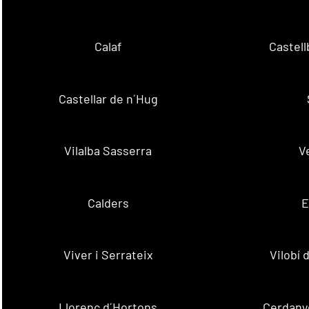
Calaf
Castellb
Castellar de n´Hug
Vilalba Sasserra
V
Calders
E
Viver i Serrateix
Vilobí
Llorenç d´Hortons
Cerdanyo