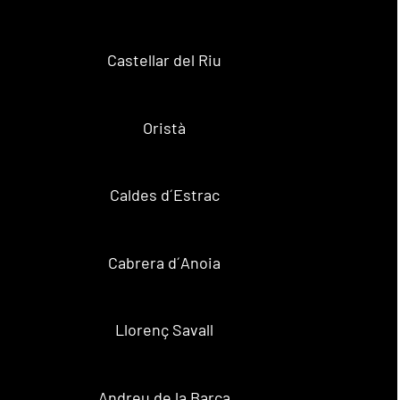
Castellar del Riu
Oristà
Caldes d´Estrac
Cabrera d´Anoia
Llorenç Savall
Andreu de la Barca