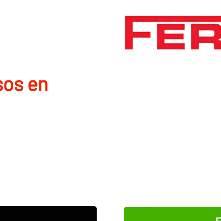
sos en
E