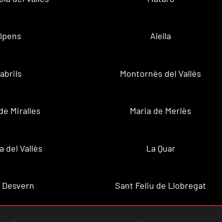
lpens
Alella
abrils
Montornès del Vallès
de Miralles
Maria de Merlès
a del Vallès
La Quar
 Desvern
Sant Feliu de Llobregat