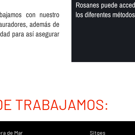
Rosanes puede acceder
rabajamos con nuestro
los diferentes método
stauradores, además de
dad para así­ asegurar
DE TRABAJAMOS:
ra de Mar
Sitges